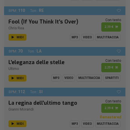
110
RE
BPM:
Ton.:
Con testo
Fool (If You Think It's Over)
2,19 €
Chris Rea
MIDI
MP3
VIDEO
MULTITRACCIA
70
LA
BPM:
Ton.:
Con testo
L'eleganza delle stelle
2,19 €
Ultimo
MIDI
MP3
VIDEO
MULTITRACCIA
SPARTITI
112
SI
BPM:
Ton.:
Con testo
La regina dell'ultimo tango
2,19 €
Gianni Morandi
Remastered
MIDI
MP3
VIDEO
MULTITRACCIA