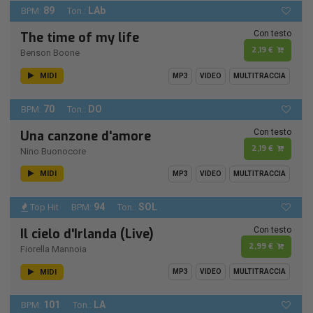
89
LAb
BPM:
Ton.:
Con testo
The time of my life
2,19 €
Benson Boone
MIDI
MP3
VIDEO
MULTITRACCIA
70
DO
BPM:
Ton.:
Con testo
Una canzone d'amore
2,19 €
Nino Buonocore
MIDI
MP3
VIDEO
MULTITRACCIA
94
SOL
Top Hit
BPM:
Ton.:
Con testo
Il cielo d'Irlanda (Live)
2,99 €
Fiorella Mannoia
MIDI
MP3
VIDEO
MULTITRACCIA
101
LA
BPM:
Ton.: