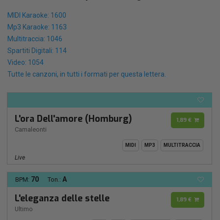
MIDI Karaoke: 1600
Mp3 Karaoke: 1163
Multitraccia: 1046
Spartiti Digitali: 114
Video: 1054
Tutte le canzoni, in tutti i formati per questa lettera.
L'ora Dell'amore (Homburg)
1,89 €
Camaleonti
MIDI
MP3
MULTITRACCIA
Live
70
A
BPM:
Ton.:
L'eleganza delle stelle
1,89 €
Ultimo