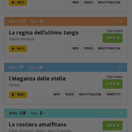
MP3
MIDI
VIDEO
MULTITRACCIA
112
SI
BPM:
Ton.:
Con testo
La regina dell'ultimo tango
1,89 €
Gianni Morandi
MP3
MIDI
VIDEO
MULTITRACCIA
70
LA
BPM:
Ton.:
Con testo
L'eleganza delle stelle
2,19 €
Ultimo
MIDI
MP3
VIDEO
MULTITRACCIA
SPARTITI
128
D -
BPM:
Ton.:
La costiera amalfitana
1,89 €
Fabio Rovazzi
-
Arisa
-
Nino D'angelo