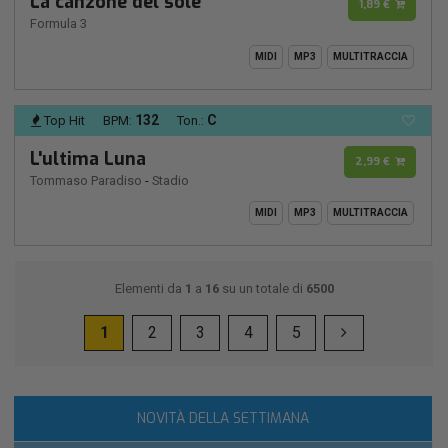
La canzone del sole
1,89 €
Formula 3
MIDI
MP3
MULTITRACCIA
132
C
Top Hit
BPM:
Ton.:
L'ultima Luna
2,99 €
Tommaso Paradiso
-
Stadio
MIDI
MP3
MULTITRACCIA
Elementi da
1
a
16
su un totale di
6500
1
2
3
4
5
NOVITÀ DELLA SETTIMANA