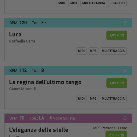
MIDI
MP3
MULTITRACCIA
SPARTITI
120
F -
BPM:
Ton.:
Luca
1,89 €
Raffaella Carrà
MIDI
MP3
MULTITRACCIA
112
B
BPM:
Ton.:
La regina dell'ultimo tango
1,89 €
Gianni Morandi
MIDI
MP3
MULTITRACCIA
70
LA
BPM:
Ton.:
Voce Solista
MP3 Personalizzato
L'eleganza delle stelle
2,89 €
Ultimo