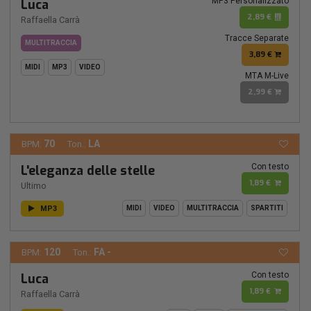
MP3 Personalizzato
Luca
2,89 €
Raffaella Carrà
Tracce Separate
MULTITRACCIA
3,89 €
MIDI
MP3
VIDEO
MTA M-Live
2,99 €
70
LA
BPM:
Ton.:
Con testo
L'eleganza delle stelle
1,89 €
Ultimo
MP3
MIDI
VIDEO
MULTITRACCIA
SPARTITI
120
FA -
BPM:
Ton.:
Con testo
Luca
1,89 €
Raffaella Carrà