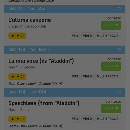
Ispirata Al Live Sanremo 2026
92
LAb
BPM:
Ton.:
Con testo
L'ultima canzone
2,19 €
Biagio Antonacci
-
Juli
MIDI
MP3
VIDEO
MULTITRACCIA
124
FA# -
BPM:
Ton.:
Con testo
La mia voce (da "Aladdin")
2,19 €
Naomi Rivieccio
MIDI
MP3
VIDEO
MULTITRACCIA
From Disney Movie "Aladdin (2019)"
124
FA# -
BPM:
Ton.:
Con testo
Speechless (from "Aladdin")
2,19 €
Naomi Scott
MIDI
MP3
VIDEO
MULTITRACCIA
From Disney Movie "Aladdin (2019)"