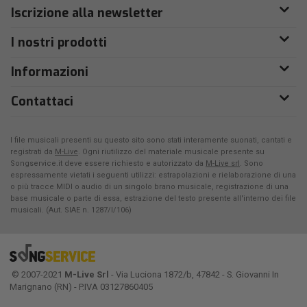
Iscrizione alla newsletter
I nostri prodotti
Informazioni
Contattaci
I file musicali presenti su questo sito sono stati interamente suonati, cantati e
registrati da
M-Live
. Ogni riutilizzo del materiale musicale presente su
Songservice.it deve essere richiesto e autorizzato da
M-Live srl
. Sono
espressamente vietati i seguenti utilizzi: estrapolazioni e rielaborazione di una
o più tracce MIDI o audio di un singolo brano musicale, registrazione di una
base musicale o parte di essa, estrazione del testo presente all'interno dei file
musicali. (Aut. SIAE n. 1287/I/106)
© 2007-2021
M-Live Srl
- Via Luciona 1872/b, 47842 - S. Giovanni In
Marignano (RN) - P.IVA 03127860405