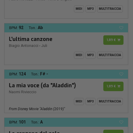
MIDI
MP3
MULTITRACCIA
92
Ab
BPM:
Ton.:
L'ultima canzone
1,89 €
Biagio Antonacci
-
Juli
MIDI
MP3
MULTITRACCIA
124
F# -
BPM:
Ton.:
La mia voce (da "Aladdin")
1,89 €
Naomi Rivieccio
MIDI
MP3
MULTITRACCIA
From Disney Movie "Aladdin (2019)"
101
A
BPM:
Ton.: