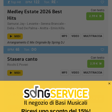
122
RE -
Top Hit
BPM:
Ton.:
Con testo
Medley Estate 2026 Best
2,99 €
Hits
Samurai Jay
-
Levante
-
Serena Brancale
-
Delia
-
Fred De Palma
-
Anitta
-
Emis Killa
MIDI
MP3
VIDEO
MULTITRACCIA
Arrangiamento E Mix Originale By Spring DJ
65
DO
BPM:
Ton.:
Con testo
Stasera canto
2,19 €
Ricchi E Poveri
MIDI
MP3
VIDEO
MULTITRACCIA
69
MIb
BPM:
Ton.:
Con testo
Orologio senza tempo
2,19 €
Sal Da Vinci
MIDI
MP3
VIDEO
MULTITRACCIA
Ricevi uno sconto del 15%!