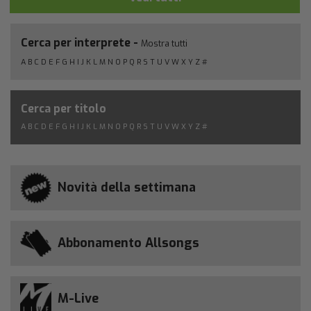
Cerca per interprete -
Mostra tutti
A
B
C
D
E
F
G
H
I
J
K
L
M
N
O
P
Q
R
S
T
U
V
W
X
Y
Z
#
Cerca per titolo
A
B
C
D
E
F
G
H
I
J
K
L
M
N
O
P
Q
R
S
T
U
V
W
X
Y
Z
#
Novità della settimana
Abbonamento Allsongs
M-Live