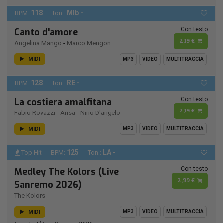
118
MIb -
BPM:
Ton.:
Con testo
Canto d'amore
2,19 €
Angelina Mango
-
Marco Mengoni
MIDI
MP3
VIDEO
MULTITRACCIA
128
RE -
BPM:
Ton.:
Con testo
La costiera amalfitana
2,19 €
Fabio Rovazzi
-
Arisa
-
Nino D'angelo
MIDI
MP3
VIDEO
MULTITRACCIA
125
LA -
Top Hit
BPM:
Ton.:
Con testo
Medley The Kolors (Live
2,99 €
Sanremo 2026)
The Kolors
MIDI
MP3
VIDEO
MULTITRACCIA