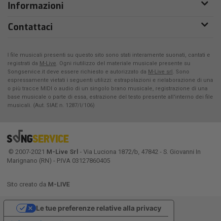
Informazioni
Contattaci
I file musicali presenti su questo sito sono stati interamente suonati, cantati e
registrati da
M-Live
. Ogni riutilizzo del materiale musicale presente su
Songservice.it deve essere richiesto e autorizzato da
M-Live srl
. Sono
espressamente vietati i seguenti utilizzi: estrapolazioni e rielaborazione di una
o più tracce MIDI o audio di un singolo brano musicale, registrazione di una
base musicale o parte di essa, estrazione del testo presente all'interno dei file
musicali. (Aut. SIAE n. 1287/I/106)
© 2007-2021
M-Live Srl
- Via Luciona 1872/b, 47842 - S. Giovanni In
Marignano (RN) - P.IVA 03127860405
Sito creato da
M-LIVE
Le tue preferenze relative alla privacy