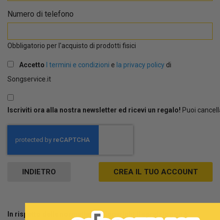
Numero di telefono
Obbligatorio per l'acquisto di prodotti fisici
Accetto
I termini e condizioni
e
la privacy policy
di
Songservice.it
Iscriviti ora alla nostra newsletter ed ricevi un regalo!
Puoi cancell
INDIETRO
CREA IL TUO ACCOUNT
In rispetto delle normative di Copyright il servizio non è