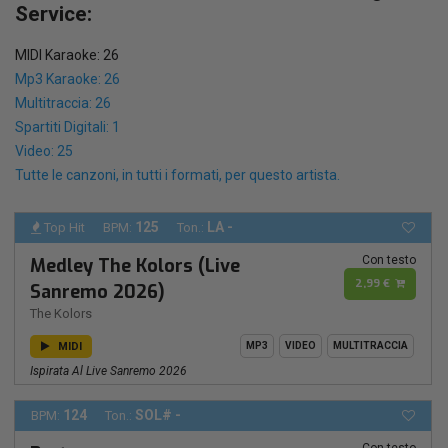
Service:
MIDI Karaoke: 26
Mp3 Karaoke: 26
Multitraccia: 26
Spartiti Digitali: 1
Video: 25
Tutte le canzoni, in tutti i formati, per questo artista.
125
LA -
Top Hit
BPM:
Ton.:
Con testo
Medley The Kolors (Live
2,99 €
Sanremo 2026)
The Kolors
MIDI
MP3
VIDEO
MULTITRACCIA
Ispirata Al Live Sanremo 2026
124
SOL# -
BPM:
Ton.: