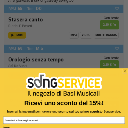
Arrangiamento E Mix Originale By Spring DJ
65
DO
BPM:
Ton.:
Con testo
Stasera canto
2,19 €
Ricchi E Poveri
MIDI
MP3
VIDEO
MULTITRACCIA
69
MIb
BPM:
Ton.:
Con testo
Orologio senza tempo
2,19 €
Sal Da Vinci
MIDI
MP3
VIDEO
MULTITRACCIA
76
RE -
BPM:
Ton.:
Con testo
Io ritorno solo
Ricevi uno sconto del 15%!
2,19 €
Formula 3
Inserisci la tua email per ricevere uno
sconto sul tuo primo acquisto
Songservice.
MIDI
MP3
VIDEO
MULTITRACCIA
Email
Remastering 1990
Nome