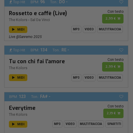
96
DO -
Top Hit
BPM:
Ton.:
Con testo
Rossetto e caffè (Live)
2,99 €
The Kolors
-
Sal Da Vinci
MIDI
MP3
VIDEO
MULTITRACCIA
Live @Sanremo 2025
134
RE -
Top Hit
BPM:
Ton.:
Con testo
Tu con chi fai l'amore
2,99 €
The Kolors
MIDI
MP3
VIDEO
MULTITRACCIA
123
FA# -
BPM:
Ton.:
Con testo
Everytime
2,19 €
The Kolors
MIDI
MP3
VIDEO
MULTITRACCIA
SPARTITI