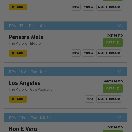
MIDI
MP3
VIDEO
MULTITRACCIA
92
LA -
BPM:
Ton.:
Con testo
Pensare Male
2,19 €
The Kolors
-
Elodie
MIDI
MP3
VIDEO
MULTITRACCIA
109
SI -
BPM:
Ton.:
Senza testo
Los Angeles
2,19 €
The Kolors
-
Guè Pequeno
MIDI
MP3
MULTITRACCIA
115
DO# -
BPM:
Ton.:
Con testo
Non È Vero