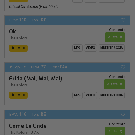
Official Cd Version (from "out")
110
DO -
BPM:
Ton.:
Con testo
Ok
2,19 €
The Kolors
MIDI
MP3
VIDEO
MULTITRACCIA
77
FA# -
Top Hit
BPM:
Ton.:
Con testo
Frida (Mai, Mai, Mai)
2,99 €
The Kolors
MIDI
MP3
VIDEO
MULTITRACCIA
116
RE
BPM:
Ton.:
Con testo
Come Le Onde
2,19 €
The Kolors
-
J-Ax