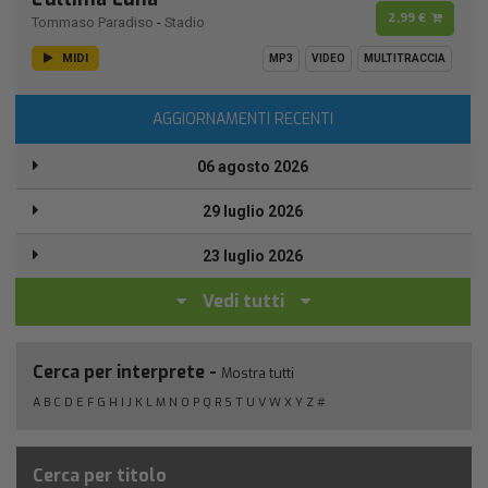
2,99 €
Tommaso Paradiso
-
Stadio
MIDI
MP3
VIDEO
MULTITRACCIA
AGGIORNAMENTI RECENTI
06 agosto 2026
29 luglio 2026
23 luglio 2026
Vedi tutti
Cerca per interprete -
Mostra tutti
A
B
C
D
E
F
G
H
I
J
K
L
M
N
O
P
Q
R
S
T
U
V
W
X
Y
Z
#
Cerca per titolo