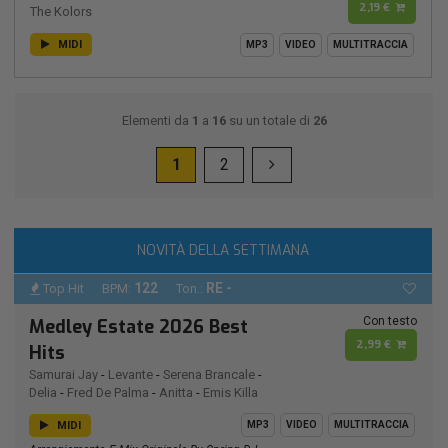
2,19 €
The Kolors
MIDI
MP3
VIDEO
MULTITRACCIA
Elementi da
1
a
16
su un totale di
26
1
2
NOVITÀ DELLA SETTIMANA
122
RE -
Top Hit
BPM:
Ton.:
Con testo
Medley Estate 2026 Best
2,99 €
Hits
Samurai Jay
-
Levante
-
Serena Brancale
-
Delia
-
Fred De Palma
-
Anitta
-
Emis Killa
MIDI
MP3
VIDEO
MULTITRACCIA