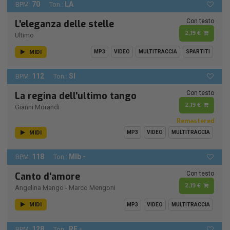
70
LA
BPM:
Ton.:
Con testo
L'eleganza delle stelle
2,19 €
Ultimo
MIDI
MP3
VIDEO
MULTITRACCIA
SPARTITI
112
SI
BPM:
Ton.:
Con testo
La regina dell'ultimo tango
2,19 €
Gianni Morandi
Remastered
MIDI
MP3
VIDEO
MULTITRACCIA
118
MIb -
BPM:
Ton.:
Con testo
Canto d'amore
2,19 €
Angelina Mango
-
Marco Mengoni
MIDI
MP3
VIDEO
MULTITRACCIA
128
RE -
BPM:
Ton.: