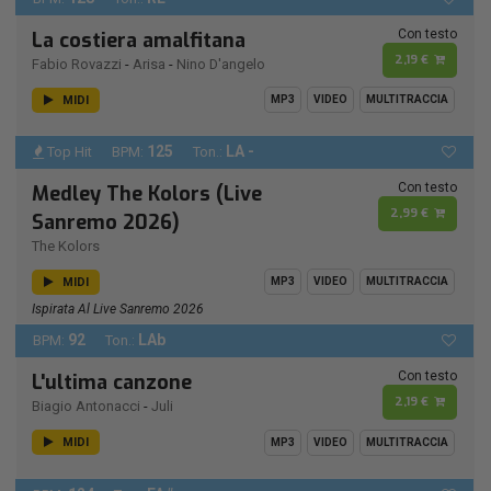
Con testo
La costiera amalfitana
2,19 €
Fabio Rovazzi
-
Arisa
-
Nino D'angelo
MIDI
MP3
VIDEO
MULTITRACCIA
125
LA -
Top Hit
BPM:
Ton.:
Con testo
Medley The Kolors (Live
2,99 €
Sanremo 2026)
The Kolors
MIDI
MP3
VIDEO
MULTITRACCIA
Ispirata Al Live Sanremo 2026
92
LAb
BPM:
Ton.:
Con testo
L'ultima canzone
2,19 €
Biagio Antonacci
-
Juli
MIDI
MP3
VIDEO
MULTITRACCIA