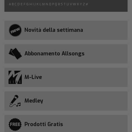
A
B
C
D
E
F
G
H
I
J
K
L
M
N
O
P
Q
R
S
T
U
V
W
X
Y
Z
#
Novità della settimana
Abbonamento Allsongs
M-Live
Medley
Prodotti Gratis