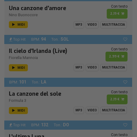
Con testo
Una canzone d'amore
2,19 €
Nino Buonocore
MIDI
MP3
VIDEO
MULTITRACCIA
94
SOL
Top Hit
BPM:
Ton.:
Con testo
Il cielo d'Irlanda (Live)
2,99 €
Fiorella Mannoia
MIDI
MP3
VIDEO
MULTITRACCIA
101
LA
BPM:
Ton.:
Con testo
La canzone del sole
2,19 €
Formula 3
MIDI
MP3
VIDEO
MULTITRACCIA
132
DO
Top Hit
BPM:
Ton.:
Con testo
L'ultima Luna