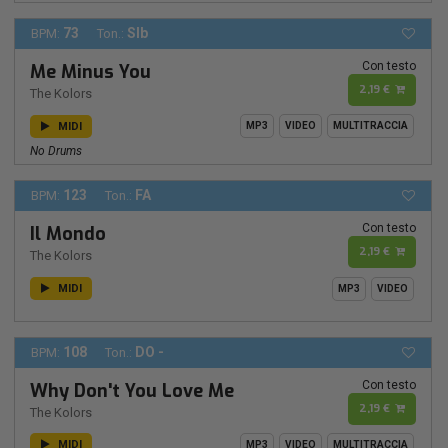
73
SIb
BPM:
Ton.:
Con testo
Me Minus You
2,19 €
The Kolors
MIDI
MP3
VIDEO
MULTITRACCIA
No Drums
123
FA
BPM:
Ton.:
Con testo
Il Mondo
2,19 €
The Kolors
MIDI
MP3
VIDEO
108
DO -
BPM:
Ton.:
Con testo
Why Don't You Love Me
2,19 €
The Kolors
MIDI
MP3
VIDEO
MULTITRACCIA