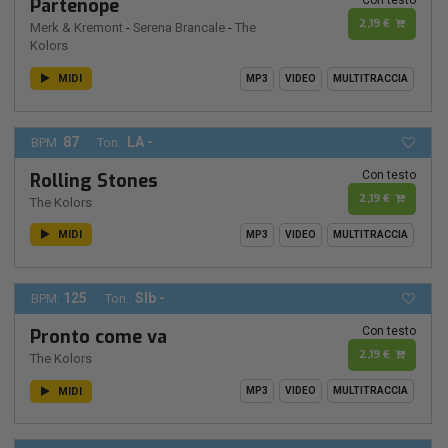
Con testo
Partenope
2,19 €
Merk & Kremont
-
Serena Brancale
-
The
Kolors
MIDI
MP3
VIDEO
MULTITRACCIA
87
LA -
BPM:
Ton.:
Con testo
Rolling Stones
2,19 €
The Kolors
MIDI
MP3
VIDEO
MULTITRACCIA
125
SIb -
BPM:
Ton.:
Con testo
Pronto come va
2,19 €
The Kolors
MIDI
MP3
VIDEO
MULTITRACCIA