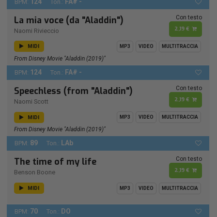
124
FA# -
BPM:
Ton.:
Con testo
La mia voce (da "Aladdin")
2,19 €
Naomi Rivieccio
MIDI
MP3
VIDEO
MULTITRACCIA
From Disney Movie "Aladdin (2019)"
124
FA# -
BPM:
Ton.:
Con testo
Speechless (from "Aladdin")
2,19 €
Naomi Scott
MIDI
MP3
VIDEO
MULTITRACCIA
From Disney Movie "Aladdin (2019)"
89
LAb
BPM:
Ton.:
Con testo
The time of my life
2,19 €
Benson Boone
MIDI
MP3
VIDEO
MULTITRACCIA
70
DO
BPM:
Ton.: