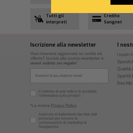
Tutti gli
Credito
interpreti
Songnet
Iscrizione alla newsletter
I nost
Vuoi rimanere aggiornato su novità ed
I nostri 
offerte? Iscriviti alla nostra newsletter e
Specific
ricevi subito un regalo
!
Qualità d
Email
Spartiti 
Basi Mp3
Privacy Policy
Confermo di aver letto e di accettare
l’informativa sulla privacy*.
*La nostra
Privacy Policy
.
Consenso Marketing
Autorizzo al trattamento dei miei dati
personali per ricevere le
comunicazioni di marketing di
Songservice.