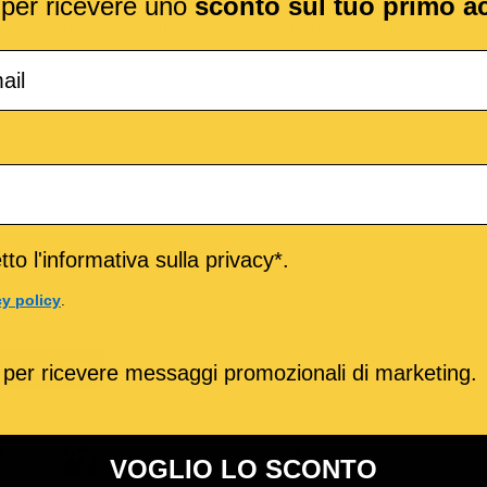
l per ricevere uno
sconto sul tuo primo a
co nel suo genere. Il brano mescola ritmi incalzanti e sonorità
chitarrista, spesso sottovalutata dalla critica dell'epoca che lo
to l'informativa sulla privacy*.
cy policy
.
TITRACCIA
 per ricevere messaggi promozionali di marketing.
o
M-Live
Medley
VOGLIO LO SCONTO