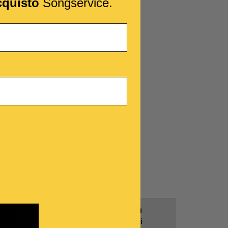
cquisto
Songservice.
Prodotti
Tutti i
Gratis
Generi