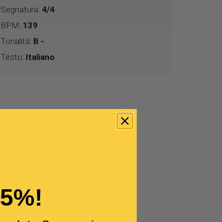
Segnatura:
4/4
BPM:
139
Tonalità:
B -
Testo:
Italiano
15%!