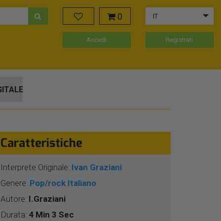
0
IT
Accedi
Registrati
GITALE
Caratteristiche
Interprete Originale:
Ivan Graziani
Genere:
Pop/rock Italiano
Autore:
I.Graziani
Durata:
4 Min 3 Sec