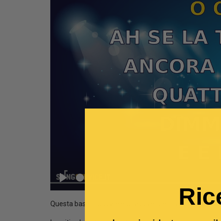
Seek
Play
Ric
Questa base musicale è una cover del brano
Taglia la 