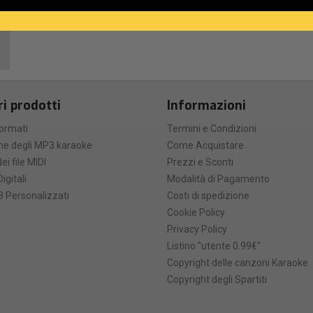
ri prodotti
Informazioni
formati
Termini e Condizioni
he degli MP3 karaoke
Come Acquistare
ei file MIDI
Prezzi e Sconti
Digitali
Modalità di Pagamento
 Personalizzati
Costi di spedizione
Cookie Policy
Privacy Policy
Listino "utente 0.99€"
Copyright delle canzoni Karaoke
Copyright degli Spartiti