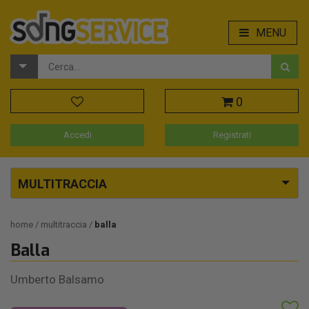
MENU
0
Accedi
Registrati
MULTITRACCIA
home
multitraccia
balla
Balla
Umberto Balsamo