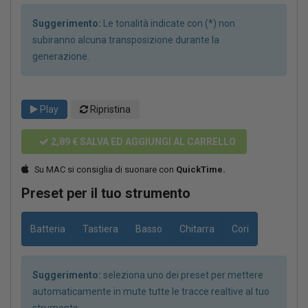
Suggerimento:
Le tonalità indicate con (*) non
subiranno alcuna transposizione durante la
generazione.
Play
Ripristina
2,89 €
SALVA ED AGGIUNGI AL CARRELLO
Su MAC si consiglia di suonare con
QuickTime.
Preset per il tuo strumento
Batteria
Tastiera
Basso
Chitarra
Cori
Suggerimento:
seleziona uno dei preset per mettere
automaticamente in mute tutte le tracce realtive al tuo
strumento.