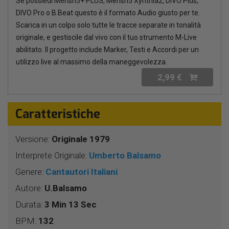
Se possiedi Merish5+ PLUS, Merish5 Xynthia2, DIVO Plus,
DIVO Pro o B.Beat questo è il formato Audio giusto per te.
Scarica in un colpo solo tutte le tracce separate in tonalità
originale, e gestiscile dal vivo con il tuo strumento M-Live
abilitato. Il progetto include Marker, Testi e Accordi per un
utilizzo live al massimo della maneggevolezza.
2,99 €
Caratteristiche
Versione:
Originale 1979
Interprete Originale:
Umberto Balsamo
Genere:
Cantautori Italiani
Autore:
U.Balsamo
Durata:
3 Min 13 Sec
BPM:
132