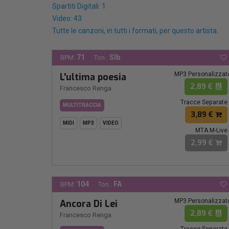
Spartiti Digitali: 1
Video: 43
Tutte le canzoni, in tutti i formati, per questo artista.
71
SIb
BPM:
Ton.:
MP3 Personalizzat
L'ultima poesia
2,89 €
Francesco Renga
Tracce Separate
MULTITRACCIA
3,89 €
MIDI
MP3
VIDEO
MTA M-Live
2,99 €
104
FA
BPM:
Ton.:
MP3 Personalizzat
Ancora Di Lei
2,89 €
Francesco Renga
Tracce Separate