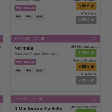
3,89 €
MULTITRACCIA
MTA M-Live
MIDI
MP3
VIDEO
2,99 €
150
SI
BPM:
Ton.:
o
MP3 Personalizzato
Normale
2,89 €
Francesco Renga
-
Ermal Meta
Tracce Separate
MULTITRACCIA
3,89 €
MIDI
MP3
VIDEO
MTA M-Live
2,99 €
73
SI
BPM:
Ton.:
o
MP3 Personalizzato
Il Mio Giorno Più Bello