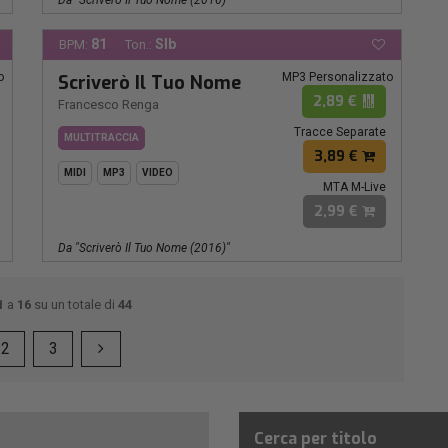
81
SIb
BPM:
Ton.:
o
MP3 Personalizzato
Scriverò Il Tuo Nome
2,89 €
Francesco Renga
Tracce Separate
MULTITRACCIA
3,89 €
MIDI
MP3
VIDEO
MTA M-Live
2,99 €
Da "scriverò Il Tuo Nome (2016)"
1
a
16
su un totale di
44
2
3
Cerca per titolo