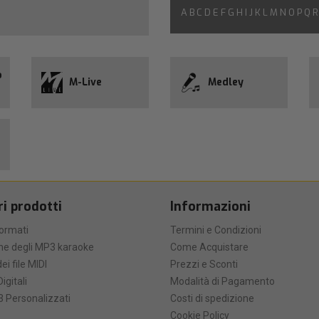
A
B
C
D
E
F
G
H
I
J
K
L
M
N
O
P
Q
R
o
M-Live
Medley
ri prodotti
Informazioni
formati
Termini e Condizioni
he degli MP3 karaoke
Come Acquistare
ei file MIDI
Prezzi e Sconti
Digitali
Modalità di Pagamento
 Personalizzati
Costi di spedizione
Cookie Policy