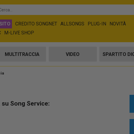
SITO
CREDITO SONGNET
ALLSONGS
PLUG-IN
NOVITÀ
C
M-LIVE SHOP
MULTITRACCIA
VIDEO
SPARTITO DI
cia
 su Song Service: