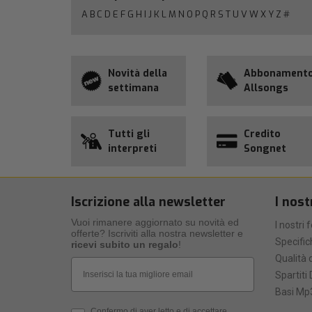
A
B
C
D
E
F
G
H
I
J
K
L
M
N
O
P
Q
R
S
T
U
V
W
X
Y
Z
#
Novità della
Abbonament
settimana
Allsongs
Tutti gli
Credito
interpreti
Songnet
Iscrizione alla newsletter
I nost
Vuoi rimanere aggiornato su novità ed
I nostri 
offerte? Iscriviti alla nostra newsletter e
Specific
ricevi subito un regalo
!
Qualità d
Email
Spartiti 
Basi Mp3
Privacy Policy
Confermo di aver letto e di accettare