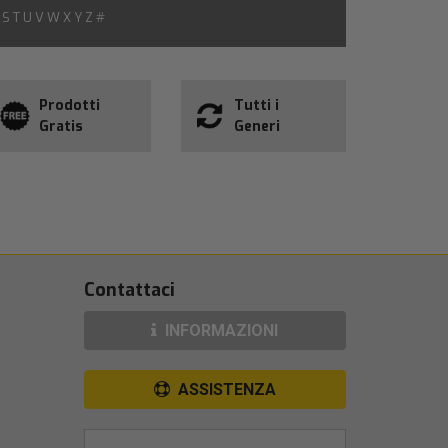
S
T
U
V
W
X
Y
Z
#
Prodotti
Tutti i
Gratis
Generi
Contattaci
INFORMAZIONI
ASSISTENZA