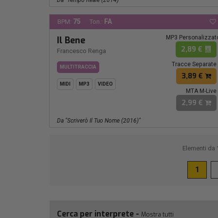
75
FA
BPM:
Ton.:
MP3 Personalizzat
Il Bene
2,89 €
Francesco Renga
Tracce Separate
MULTITRACCIA
3,89 €
MIDI
MP3
VIDEO
MTA M-Live
2,99 €
Da "scriverò Il Tuo Nome (2016)"
Elementi da
1
Cerca per interprete -
Mostra tutti