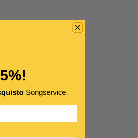
15%!
cquisto
Songservice.