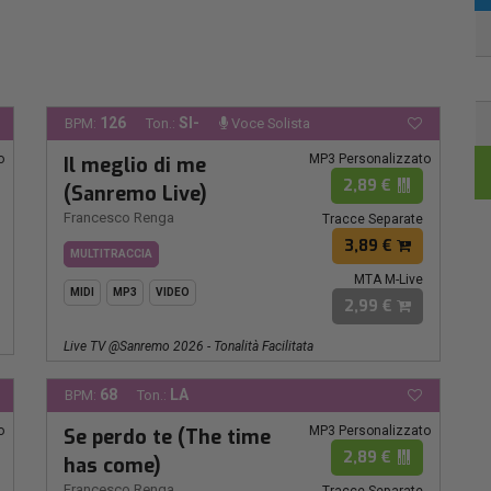
126
SI-
BPM:
Ton.:
Voce Solista
o
MP3 Personalizzato
Il meglio di me
2,89 €
(Sanremo Live)
Francesco Renga
Tracce Separate
3,89 €
MULTITRACCIA
MTA M-Live
MIDI
MP3
VIDEO
2,99 €
Live TV @Sanremo 2026 - Tonalità Facilitata
68
LA
BPM:
Ton.:
o
MP3 Personalizzato
Se perdo te (The time
2,89 €
has come)
Francesco Renga
Tracce Separate