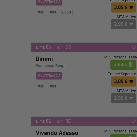
MULTITRACCIA
3,89 €
MIDI
MP3
VIDEO
MTA M-Live
2,99 €
86
DO
BPM:
Ton.:
MP3 Personalizzat
Dimmi
2,89 €
Francesco Renga
Tracce Separate
MULTITRACCIA
3,89 €
MIDI
MP3
MTA M-Live
2,99 €
82
RE
BPM:
Ton.:
MP3 Personalizzat
Vivendo Adesso