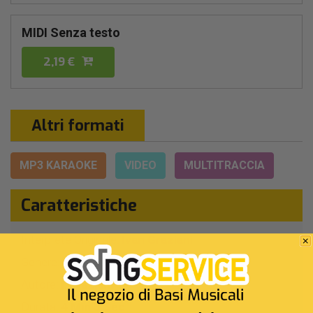
MIDI Senza testo
2,19 €
Altri formati
MP3 KARAOKE
VIDEO
MULTITRACCIA
Caratteristiche
Interprete Originale:
Ivan Graziani
Genere:
Pop/rock Italiano
Autore:
I.Graziani
Durata:
4 Min 3 Sec