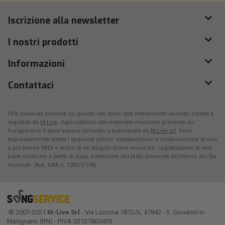
Iscrizione alla newsletter
I nostri prodotti
Informazioni
Contattaci
I file musicali presenti su questo sito sono stati interamente suonati, cantati e
registrati da
M-Live
. Ogni riutilizzo del materiale musicale presente su
Songservice.it deve essere richiesto e autorizzato da
M-Live srl
. Sono
espressamente vietati i seguenti utilizzi: estrapolazioni e rielaborazione di una
o più tracce MIDI o audio di un singolo brano musicale, registrazione di una
base musicale o parte di essa, estrazione del testo presente all'interno dei file
musicali. (Aut. SIAE n. 1287/I/106)
© 2007-2021
M-Live Srl
- Via Luciona 1872/b, 47842 - S. Giovanni In
Marignano (RN) - P.IVA 03127860405