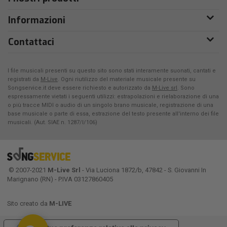
Informazioni
Contattaci
I file musicali presenti su questo sito sono stati interamente suonati, cantati e
registrati da
M-Live
. Ogni riutilizzo del materiale musicale presente su
Songservice.it deve essere richiesto e autorizzato da
M-Live srl
. Sono
espressamente vietati i seguenti utilizzi: estrapolazioni e rielaborazione di una
o più tracce MIDI o audio di un singolo brano musicale, registrazione di una
base musicale o parte di essa, estrazione del testo presente all'interno dei file
musicali. (Aut. SIAE n. 1287/I/106)
© 2007-2021
M-Live Srl
- Via Luciona 1872/b, 47842 - S. Giovanni In
Marignano (RN) - P.IVA 03127860405
Sito creato da
M-LIVE