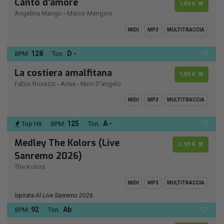
Canto d'amore
1,89 €
Angelina Mango
-
Marco Mengoni
MIDI
MP3
MULTITRACCIA
128
D -
BPM:
Ton.:
La costiera amalfitana
1,89 €
Fabio Rovazzi
-
Arisa
-
Nino D'angelo
MIDI
MP3
MULTITRACCIA
125
A -
Top Hit
BPM:
Ton.:
Medley The Kolors (Live
2,99 €
Sanremo 2026)
The Kolors
MIDI
MP3
MULTITRACCIA
Ispirata Al Live Sanremo 2026
92
Ab
BPM:
Ton.: