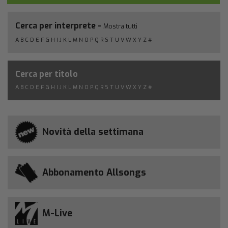
Cerca per interprete -
Mostra tutti
A
B
C
D
E
F
G
H
I
J
K
L
M
N
O
P
Q
R
S
T
U
V
W
X
Y
Z
#
Cerca per titolo
A
B
C
D
E
F
G
H
I
J
K
L
M
N
O
P
Q
R
S
T
U
V
W
X
Y
Z
#
Novità della settimana
Abbonamento Allsongs
M-Live