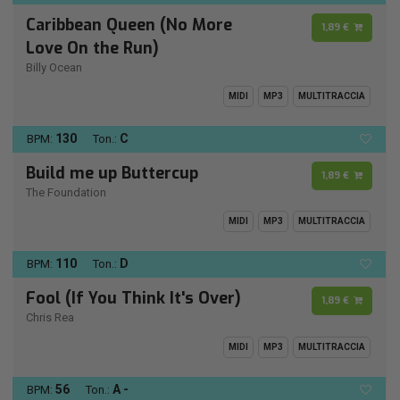
Caribbean Queen (No More
1,89 €
Love On the Run)
Billy Ocean
MIDI
MP3
MULTITRACCIA
130
C
BPM:
Ton.:
Build me up Buttercup
1,89 €
The Foundation
MIDI
MP3
MULTITRACCIA
110
D
BPM:
Ton.:
Fool (If You Think It's Over)
1,89 €
Chris Rea
MIDI
MP3
MULTITRACCIA
56
A -
BPM:
Ton.: