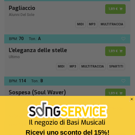
Pagliaccio
1,89 €
Alunni Del Sole
MIDI
MP3
MULTITRACCIA
70
A
BPM:
Ton.:
L'eleganza delle stelle
1,89 €
Ultimo
MIDI
MP3
MULTITRACCIA
SPARTITI
114
B
BPM:
Ton.:
Sospesa (Soul Waver)
1,89 €
Malika Ayane
-
Pacifico
MIDI
MP3
MULTITRACCIA
Da "Malika Ayane (2009)" - Track 02
114
B
BPM:
Ton.:
Ricevi uno sconto del 15%!