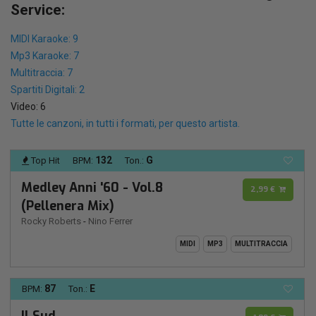
Service:
MIDI Karaoke: 9
Mp3 Karaoke: 7
Multitraccia: 7
Spartiti Digitali: 2
Video: 6
Tutte le canzoni, in tutti i formati, per questo artista.
132
G
Top Hit
BPM:
Ton.:
Medley Anni '60 - Vol.8
2,99 €
(Pellenera Mix)
Rocky Roberts
-
Nino Ferrer
MIDI
MP3
MULTITRACCIA
87
E
BPM:
Ton.: