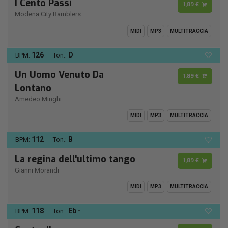
I Cento Passi
1,89 €
Modena City Ramblers
MIDI
MP3
MULTITRACCIA
126
D
BPM:
Ton.:
Un Uomo Venuto Da
1,89 €
Lontano
Amedeo Minghi
MIDI
MP3
MULTITRACCIA
112
B
BPM:
Ton.:
La regina dell'ultimo tango
1,89 €
Gianni Morandi
MIDI
MP3
MULTITRACCIA
118
Eb -
BPM:
Ton.: