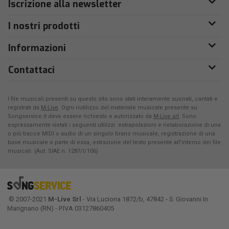
Iscrizione alla newsletter
I nostri prodotti
Informazioni
Contattaci
I file musicali presenti su questo sito sono stati interamente suonati, cantati e
registrati da
M-Live
. Ogni riutilizzo del materiale musicale presente su
Songservice.it deve essere richiesto e autorizzato da
M-Live srl
. Sono
espressamente vietati i seguenti utilizzi: estrapolazioni e rielaborazione di una
o più tracce MIDI o audio di un singolo brano musicale, registrazione di una
base musicale o parte di essa, estrazione del testo presente all'interno dei file
musicali. (Aut. SIAE n. 1287/I/106)
© 2007-2021
M-Live Srl
- Via Luciona 1872/b, 47842 - S. Giovanni In
Marignano (RN) - P.IVA 03127860405