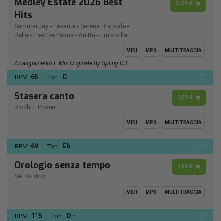
Medley Estate 2026 Best
2,99 €
Hits
Samurai Jay
-
Levante
-
Serena Brancale
-
Delia
-
Fred De Palma
-
Anitta
-
Emis Killa
MIDI
MP3
MULTITRACCIA
Arrangiamento E Mix Originale By Spring DJ
65
C
BPM:
Ton.:
Stasera canto
1,89 €
Ricchi E Poveri
MIDI
MP3
MULTITRACCIA
69
Eb
BPM:
Ton.:
Orologio senza tempo
1,89 €
Sal Da Vinci
MIDI
MP3
MULTITRACCIA
115
D -
BPM:
Ton.: