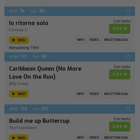
76
RE -
BPM:
Ton.:
Con testo
Io ritorno solo
2,19 €
Formula 3
MIDI
MP3
VIDEO
MULTITRACCIA
Remastering 1990
115
RE -
BPM:
Ton.:
Con testo
Caribbean Queen (No More
2,19 €
Love On the Run)
Billy Ocean
MIDI
MP3
VIDEO
MULTITRACCIA
130
DO
BPM:
Ton.:
Con testo
Build me up Buttercup
2,19 €
The Foundation
MIDI
MP3
VIDEO
MULTITRACCIA