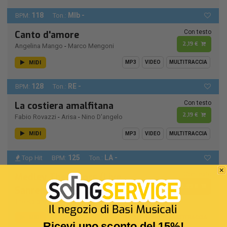
118
MIb -
BPM:
Ton.:
Con testo
Canto d'amore
2,19 €
Angelina Mango
-
Marco Mengoni
MIDI
MP3
VIDEO
MULTITRACCIA
128
RE -
BPM:
Ton.:
Con testo
La costiera amalfitana
2,19 €
Fabio Rovazzi
-
Arisa
-
Nino D'angelo
MIDI
MP3
VIDEO
MULTITRACCIA
125
LA -
Top Hit
BPM:
Ton.:
Con testo
Medley The Kolors (Live
2,99 €
Sanremo 2026)
The Kolors
MIDI
MP3
VIDEO
MULTITRACCIA
Ricevi uno sconto del 15%!