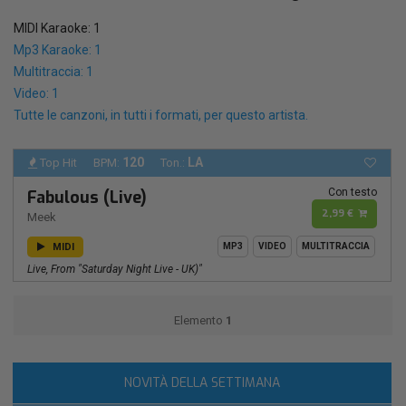
MIDI Karaoke: 1
Mp3 Karaoke: 1
Multitraccia: 1
Video: 1
Tutte le canzoni, in tutti i formati, per questo artista.
120
LA
Top Hit
BPM:
Ton.:
Con testo
Fabulous (Live)
2,99 €
Meek
MIDI
MP3
VIDEO
MULTITRACCIA
Live, From "Saturday Night Live - UK)"
Elemento
1
NOVITÀ DELLA SETTIMANA