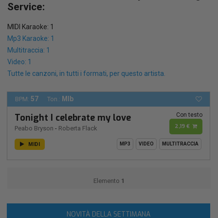
Service:
MIDI Karaoke: 1
Mp3 Karaoke: 1
Multitraccia: 1
Video: 1
Tutte le canzoni, in tutti i formati, per questo artista.
57
MIb
BPM:
Ton.:
Con testo
Tonight I celebrate my love
2,19 €
Peabo Bryson
-
Roberta Flack
MIDI
MP3
VIDEO
MULTITRACCIA
Elemento
1
NOVITÀ DELLA SETTIMANA