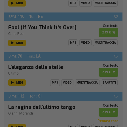
MIDI
MP3
VIDEO
MULTITRACCIA
110
RE
BPM:
Ton.:
Con testo
Fool (If You Think It's Over)
2,19 €
Chris Rea
MIDI
MP3
VIDEO
MULTITRACCIA
70
LA
BPM:
Ton.:
Con testo
L'eleganza delle stelle
2,19 €
Ultimo
MIDI
MP3
VIDEO
MULTITRACCIA
SPARTITI
112
SI
BPM:
Ton.:
Con testo
La regina dell'ultimo tango
2,19 €
Gianni Morandi
Remastered