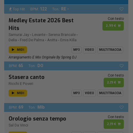
122
RE -
Top Hit
BPM:
Ton.:
Con testo
Medley Estate 2026 Best
2,99 €
Hits
Samurai Jay
-
Levante
-
Serena Brancale
-
Delia
-
Fred De Palma
-
Anitta
-
Emis Killa
MIDI
MP3
VIDEO
MULTITRACCIA
Arrangiamento E Mix Originale By Spring DJ
65
DO
BPM:
Ton.:
Con testo
Stasera canto
2,19 €
Ricchi E Poveri
MIDI
MP3
VIDEO
MULTITRACCIA
69
MIb
BPM:
Ton.:
Con testo
Orologio senza tempo
2,19 €
Sal Da Vinci