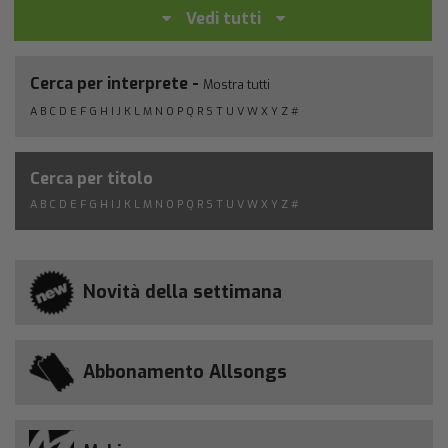
Vedi tutti
Cerca per interprete -
Mostra tutti
A
B
C
D
E
F
G
H
I
J
K
L
M
N
O
P
Q
R
S
T
U
V
W
X
Y
Z
#
Cerca per titolo
A
B
C
D
E
F
G
H
I
J
K
L
M
N
O
P
Q
R
S
T
U
V
W
X
Y
Z
#
Novità della settimana
Abbonamento Allsongs