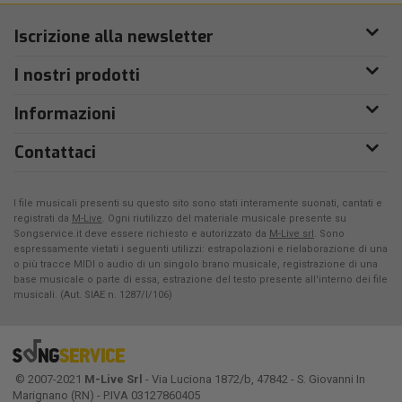
Iscrizione alla newsletter
I nostri prodotti
Informazioni
Contattaci
I file musicali presenti su questo sito sono stati interamente suonati, cantati e
registrati da
M-Live
. Ogni riutilizzo del materiale musicale presente su
Songservice.it deve essere richiesto e autorizzato da
M-Live srl
. Sono
espressamente vietati i seguenti utilizzi: estrapolazioni e rielaborazione di una
o più tracce MIDI o audio di un singolo brano musicale, registrazione di una
base musicale o parte di essa, estrazione del testo presente all'interno dei file
musicali. (Aut. SIAE n. 1287/I/106)
© 2007-2021
M-Live Srl
- Via Luciona 1872/b, 47842 - S. Giovanni In
Marignano (RN) - P.IVA 03127860405