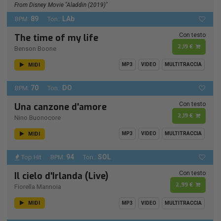
From Disney Movie "Aladdin (2019)"
89
LAb
BPM:
Ton.:
Con testo
The time of my life
2,19 €
Benson Boone
MIDI
MP3
VIDEO
MULTITRACCIA
70
DO
BPM:
Ton.:
Con testo
Una canzone d'amore
2,19 €
Nino Buonocore
MIDI
MP3
VIDEO
MULTITRACCIA
94
SOL
Top Hit
BPM:
Ton.:
Con testo
Il cielo d'Irlanda (Live)
2,99 €
Fiorella Mannoia
MIDI
MP3
VIDEO
MULTITRACCIA