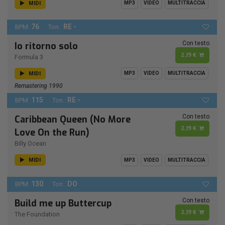
MIDI
MP3
VIDEO
MULTITRACCIA
76
RE -
BPM:
Ton.:
Con testo
Io ritorno solo
2,19 €
Formula 3
MIDI
MP3
VIDEO
MULTITRACCIA
Remastering 1990
115
RE -
BPM:
Ton.:
Con testo
Caribbean Queen (No More
2,19 €
Love On the Run)
Billy Ocean
MIDI
MP3
VIDEO
MULTITRACCIA
130
DO
BPM:
Ton.:
Con testo
Build me up Buttercup
2,19 €
The Foundation