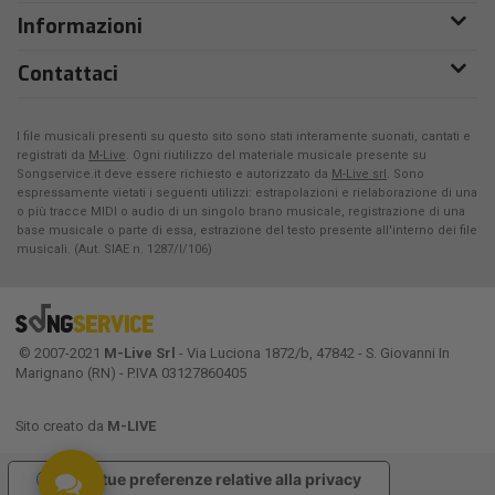
Informazioni
Contattaci
I file musicali presenti su questo sito sono stati interamente suonati, cantati e
registrati da
M-Live
. Ogni riutilizzo del materiale musicale presente su
Songservice.it deve essere richiesto e autorizzato da
M-Live srl
. Sono
espressamente vietati i seguenti utilizzi: estrapolazioni e rielaborazione di una
o più tracce MIDI o audio di un singolo brano musicale, registrazione di una
base musicale o parte di essa, estrazione del testo presente all'interno dei file
musicali. (Aut. SIAE n. 1287/I/106)
© 2007-2021
M-Live Srl
- Via Luciona 1872/b, 47842 - S. Giovanni In
Marignano (RN) - P.IVA 03127860405
Sito creato da
M-LIVE
Le tue preferenze relative alla privacy