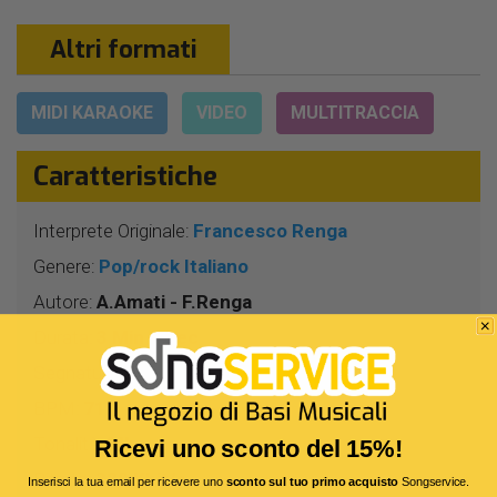
Altri formati
MIDI KARAOKE
VIDEO
MULTITRACCIA
Caratteristiche
Interprete Originale:
Francesco Renga
Genere:
Pop/rock Italiano
Autore:
A.Amati - F.Renga
Durata:
3 Min 7 Sec
Segnatura:
4/4
BPM:
71
Tonalità:
SIb
Ricevi uno sconto del 15%!
Bitrate:
320 Kbit/s
Inserisci la tua email per ricevere uno
sconto sul tuo primo acquisto
Songservice.