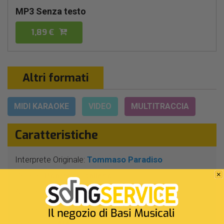
MP3 Senza testo
1,89 €
Altri formati
MIDI KARAOKE
VIDEO
MULTITRACCIA
Caratteristiche
Interprete Originale:
Tommaso Paradiso
Genere:
Pop/rock Italiano
Autore:
T.Paradiso - D.Simonetta
Durata:
3 Min 25 Sec
Segnatura:
4/4