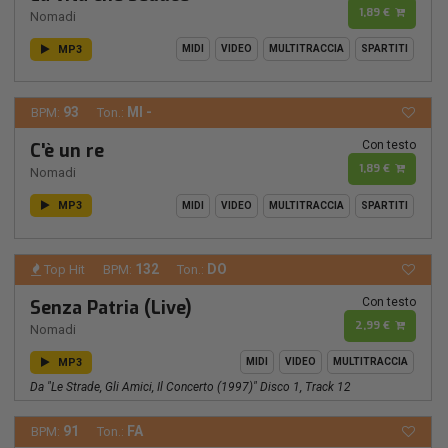
1,89 €
Nomadi
MP3
MIDI
VIDEO
MULTITRACCIA
SPARTITI
93
MI -
BPM:
Ton.:
Con testo
C'è un re
1,89 €
Nomadi
MP3
MIDI
VIDEO
MULTITRACCIA
SPARTITI
132
DO
Top Hit
BPM:
Ton.:
Con testo
Senza Patria (Live)
2,99 €
Nomadi
MP3
MIDI
VIDEO
MULTITRACCIA
Da "Le Strade, Gli Amici, Il Concerto (1997)" Disco 1, Track 12
91
FA
BPM:
Ton.: