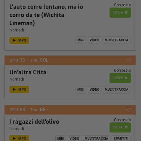
Con testo
L'auto corre lontano, ma io
1,89 €
corro da te (Wichita
Lineman)
Nomadi
MP3
MIDI
VIDEO
MULTITRACCIA
73
SOL
BPM:
Ton.:
Con testo
Un'altra Città
1,89 €
Nomadi
MP3
MIDI
VIDEO
MULTITRACCIA
94
RE -
BPM:
Ton.:
Con testo
I ragazzi dell'olivo
1,89 €
Nomadi
MP3
MIDI
VIDEO
MULTITRACCIA
SPARTITI