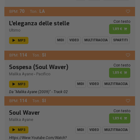
70
LA
BPM:
Ton.:
Con testo
L'eleganza delle stelle
1,89 €
Ultimo
MP3
MIDI
VIDEO
MULTITRACCIA
SPARTITI
114
SI
BPM:
Ton.:
Con testo
Sospesa (Soul Waver)
1,89 €
Malika Ayane
-
Pacifico
MP3
MIDI
VIDEO
MULTITRACCIA
Da "Malika Ayane (2009)" - Track 02
114
SI
BPM:
Ton.:
Con testo
Soul Waver
1,89 €
Malika Ayane
MP3
MIDI
VIDEO
MULTITRACCIA
Https://www.youtube.com/watch?