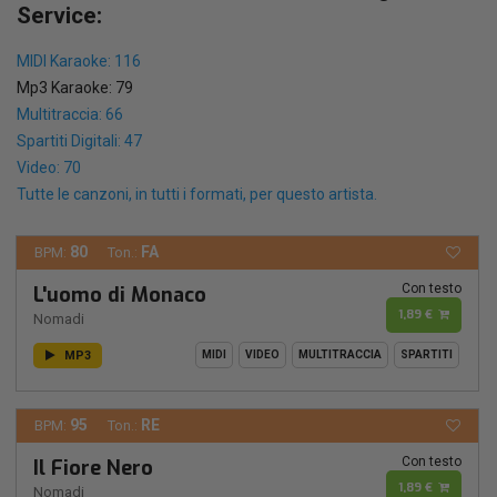
Service:
MIDI Karaoke: 116
Mp3 Karaoke: 79
Multitraccia: 66
Spartiti Digitali: 47
Video: 70
Tutte le canzoni, in tutti i formati, per questo artista.
80
FA
BPM:
Ton.:
Con testo
L'uomo di Monaco
1,89 €
Nomadi
MP3
MIDI
VIDEO
MULTITRACCIA
SPARTITI
95
RE
BPM:
Ton.:
Con testo
Il Fiore Nero
1,89 €
Nomadi