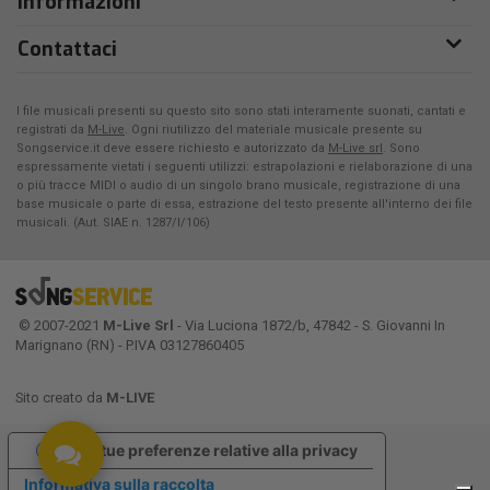
Informazioni
Contattaci
I file musicali presenti su questo sito sono stati interamente suonati, cantati e
registrati da
M-Live
. Ogni riutilizzo del materiale musicale presente su
Songservice.it deve essere richiesto e autorizzato da
M-Live srl
. Sono
espressamente vietati i seguenti utilizzi: estrapolazioni e rielaborazione di una
o più tracce MIDI o audio di un singolo brano musicale, registrazione di una
base musicale o parte di essa, estrazione del testo presente all'interno dei file
musicali. (Aut. SIAE n. 1287/I/106)
© 2007-2021
M-Live Srl
- Via Luciona 1872/b, 47842 - S. Giovanni In
Marignano (RN) - P.IVA 03127860405
Sito creato da
M-LIVE
Le tue preferenze relative alla privacy
Informativa sulla raccolta