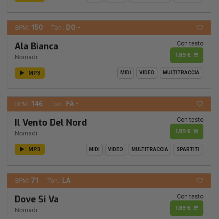
150
DO -
BPM:
Ton.:
Con testo
Ala Bianca
1,89 €
Nomadi
MP3
MIDI
VIDEO
MULTITRACCIA
146
FA -
BPM:
Ton.:
Con testo
Il Vento Del Nord
1,89 €
Nomadi
MP3
MIDI
VIDEO
MULTITRACCIA
SPARTITI
71
LA
BPM:
Ton.:
Con testo
Dove Si Va
1,89 €
Nomadi