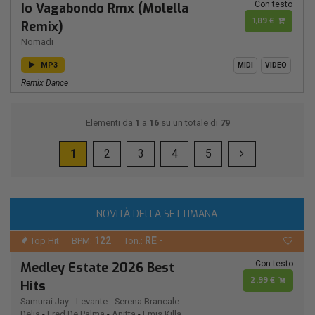
Con testo
Io Vagabondo Rmx (Molella
1,89 €
Remix)
Nomadi
MP3
MIDI
VIDEO
Remix Dance
Elementi da
1
a
16
su un totale di
79
1
2
3
4
5
NOVITÀ DELLA SETTIMANA
122
RE -
Top Hit
BPM:
Ton.:
Con testo
Medley Estate 2026 Best
2,99 €
Hits
Samurai Jay
-
Levante
-
Serena Brancale
-
Delia
-
Fred De Palma
-
Anitta
-
Emis Killa