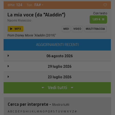
124
FA# -
BPM:
Ton.:
Con testo
La mia voce (da "Aladdin")
1,89 €
Naomi Rivieccio
MP3
MIDI
VIDEO
MULTITRACCIA
From Disney Movie "Aladdin (2019)"
AGGIORNAMENTI RECENTI
06 agosto 2026
29 luglio 2026
23 luglio 2026
Vedi tutti
Cerca per interprete -
Mostra tutti
A
B
C
D
E
F
G
H
I
J
K
L
M
N
O
P
Q
R
S
T
U
V
W
X
Y
Z
#