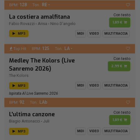
128
RE -
BPM:
Ton.:
Con testo
La costiera amalfitana
1,89 €
Fabio Rovazzi
-
Arisa
-
Nino D'angelo
MP3
MIDI
VIDEO
MULTITRACCIA
125
LA -
Top Hit
BPM:
Ton.:
Con testo
Medley The Kolors (Live
2,99 €
Sanremo 2026)
The Kolors
MP3
MIDI
VIDEO
MULTITRACCIA
Ispirata Al Live Sanremo 2026
92
LAb
BPM:
Ton.:
Con testo
L'ultima canzone
1,89 €
Biagio Antonacci
-
Juli
MP3
MIDI
VIDEO
MULTITRACCIA