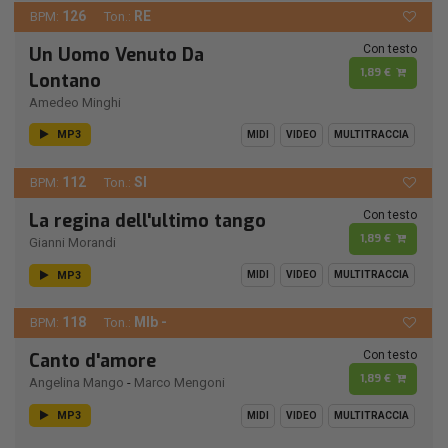
126
RE
BPM:
Ton.:
Con testo
Un Uomo Venuto Da
1,89 €
Lontano
Amedeo Minghi
MP3
MIDI
VIDEO
MULTITRACCIA
112
SI
BPM:
Ton.:
Con testo
La regina dell'ultimo tango
1,89 €
Gianni Morandi
MP3
MIDI
VIDEO
MULTITRACCIA
118
MIb -
BPM:
Ton.:
Con testo
Canto d'amore
1,89 €
Angelina Mango
-
Marco Mengoni
MP3
MIDI
VIDEO
MULTITRACCIA