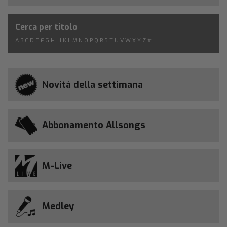
Cerca per titolo
A
B
C
D
E
F
G
H
I
J
K
L
M
N
O
P
Q
R
S
T
U
V
W
X
Y
Z
#
Novità della settimana
Abbonamento Allsongs
M-Live
Medley