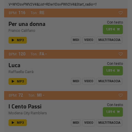
V=wYDsvPWV2V4&list=RDwYDsvPWV2V4&start_radio=1
116
RE
BPM:
Ton.:
Con testo
Per una donna
1,89 €
Franco Califano
MP3
MIDI
VIDEO
MULTITRACCIA
120
FA -
BPM:
Ton.:
Con testo
Luca
1,89 €
Raffaella Carrà
MP3
MIDI
VIDEO
MULTITRACCIA
72
MI -
BPM:
Ton.:
Con testo
I Cento Passi
1,89 €
Modena City Ramblers
MP3
MIDI
VIDEO
MULTITRACCIA