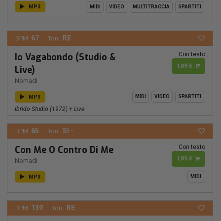
MP3
MIDI
VIDEO
MULTITRACCIA
SPARTITI
67
RE
BPM:
Ton.:
Con testo
Io Vagabondo (Studio &
1,89 €
Live)
Nomadi
MP3
MIDI
VIDEO
SPARTITI
Ibrido Studio (1972) + Live
65
SI -
BPM:
Ton.:
Con testo
Con Me O Contro Di Me
1,89 €
Nomadi
MP3
MIDI
139
RE
BPM:
Ton.: