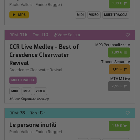
1,89 €
Paolo Vallesi
-
Enrico Ruggeri
MP3
MIDI
VIDEO
MULTITRACCIA
116
DO
BPM:
Ton.:
Voce Solista
MP3 Personalizzato
CCR Live Medley - Best of
2,89 €
Creedence Clearwater
Revival
Tracce Separate
3,89 €
Creedence Clearwater Revival
MTA M-Live
MULTITRACCIA
2,99 €
MIDI
MP3
VIDEO
M-Live Signature Medley
78
C -
BPM:
Ton.:
Le persone inutili
1,89 €
Paolo Vallesi
-
Enrico Ruggeri