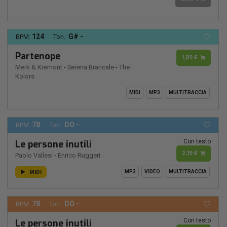
124
G# -
BPM:
Ton.:
Partenope
1,89 €
Merk & Kremont
-
Serena Brancale
-
The
Kolors
MIDI
MP3
MULTITRACCIA
78
DO -
BPM:
Ton.:
Con testo
Le persone inutili
2,19 €
Paolo Vallesi
-
Enrico Ruggeri
MIDI
MP3
VIDEO
MULTITRACCIA
78
DO -
BPM:
Ton.:
Con testo
Le persone inutili