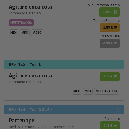
MP3 Personalizzato
Agitare coca cola
2,89 €
Tommaso Paradiso
Tracce Separate
MULTITRACCIA
3,89 €
MIDI
MP3
VIDEO
MTA M-Live
2,99 €
125
C
BPM:
Ton.:
Agitare coca cola
1,89 €
Tommaso Paradiso
MIDI
MP3
MULTITRACCIA
124
SOL# -
BPM:
Ton.:
Con testo
Partenope
2,19 €
Merk & Kremont
-
Serena Brancale
-
The