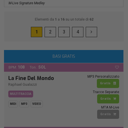
M-Live Signature Medley
Elementi da
1
a
16
su un totale di
62
1
2
3
4
BASI GRATIS
108
SOL
BPM:
Ton.:
MP3 Personalizzato
La Fine Del Mondo
Gratis
Raphael Gualazzi
Tracce Separate
MULTITRACCIA
Gratis
MIDI
MP3
VIDEO
MTA M-Live
Gratis