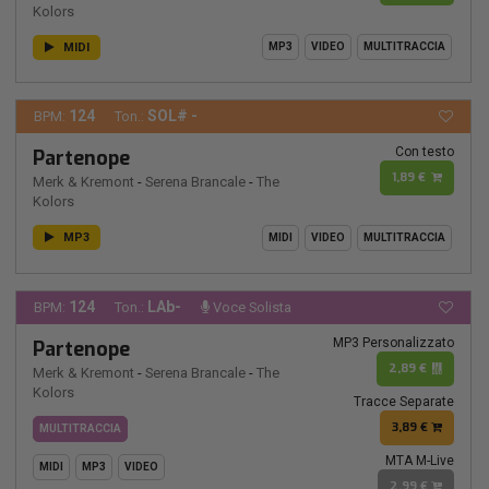
Kolors
MIDI
MP3
VIDEO
MULTITRACCIA
124
SOL# -
BPM:
Ton.:
Con testo
Partenope
1,89 €
Merk & Kremont
-
Serena Brancale
-
The
Kolors
MP3
MIDI
VIDEO
MULTITRACCIA
124
LAb-
BPM:
Ton.:
Voce Solista
MP3 Personalizzato
Partenope
2,89 €
Merk & Kremont
-
Serena Brancale
-
The
Kolors
Tracce Separate
3,89 €
MULTITRACCIA
MTA M-Live
MIDI
MP3
VIDEO
2,99 €