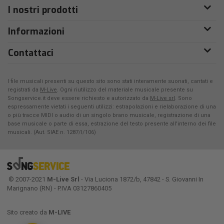
I nostri prodotti
Informazioni
Contattaci
I file musicali presenti su questo sito sono stati interamente suonati, cantati e
registrati da
M-Live
. Ogni riutilizzo del materiale musicale presente su
Songservice.it deve essere richiesto e autorizzato da
M-Live srl
. Sono
espressamente vietati i seguenti utilizzi: estrapolazioni e rielaborazione di una
o più tracce MIDI o audio di un singolo brano musicale, registrazione di una
base musicale o parte di essa, estrazione del testo presente all'interno dei file
musicali. (Aut. SIAE n. 1287/I/106)
© 2007-2021
M-Live Srl
- Via Luciona 1872/b, 47842 - S. Giovanni In
Marignano (RN) - P.IVA 03127860405
Sito creato da
M-LIVE