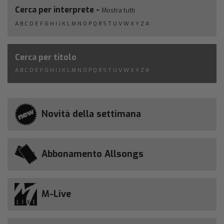
Cerca per interprete -
Mostra tutti
A
B
C
D
E
F
G
H
I
J
K
L
M
N
O
P
Q
R
S
T
U
V
W
X
Y
Z
#
Cerca per titolo
A
B
C
D
E
F
G
H
I
J
K
L
M
N
O
P
Q
R
S
T
U
V
W
X
Y
Z
#
Novità della settimana
Abbonamento Allsongs
M-Live