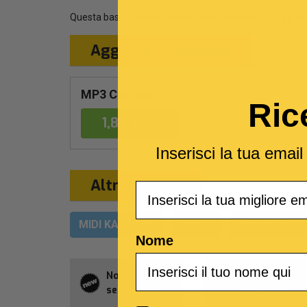
Questa base musicale è una cover del brano
La Foglia
Aggiungi al Carrello
MP3 Con testo
Ric
1,89 €
Inserisci la tua emai
Altri formati
Email
MIDI KARAOKE
VIDEO
MULTITRACC
Nome
Novità della
Abbonament
settimana
Allsongs