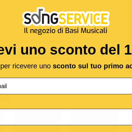
reso celebre da
I Teppisti Dei Sogni
MP3 Senza testo
evi uno sconto del 
1,89 €
l per ricevere uno
sconto sul tuo primo a
(*
IA
o
M-Live
Medley