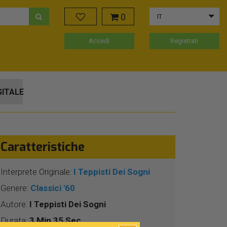
0
IT
Accedi
Registrati
GITALE
Caratteristiche
Interprete Originale:
I Teppisti Dei Sogni
Genere:
Classici '60
Autore:
I Teppisti Dei Sogni
Durata:
3 Min 35 Sec