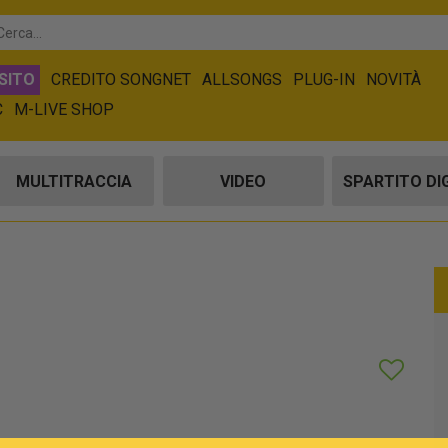
SITO
CREDITO SONGNET
ALLSONGS
PLUG-IN
NOVITÀ
C
M-LIVE SHOP
MULTITRACCIA
VIDEO
SPARTITO DI