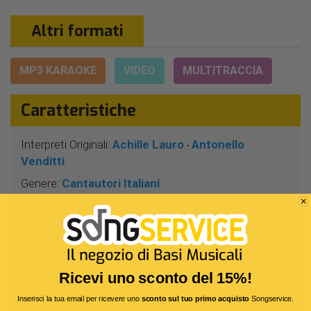
Altri formati
MP3 KARAOKE
VIDEO
MULTITRACCIA
Caratteristiche
Interpreti Originali:
Achille Lauro
Antonello
-
Venditti
Genere:
Cantautori Italiani
Autore:
A.Venditti - L.Pardo
Durata:
3 Min 34 Sec
Segnatura:
4/4
BPM:
64
Ricevi uno sconto del 15%!
Tonalità:
DO
Inserisci la tua email per ricevere uno
sconto sul tuo primo acquisto
Songservice.