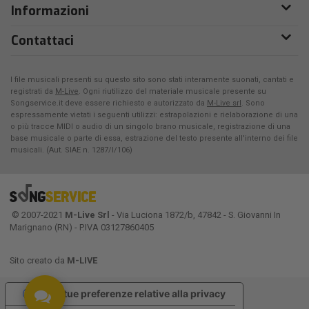
Informazioni
Contattaci
I file musicali presenti su questo sito sono stati interamente suonati, cantati e
registrati da
M-Live
. Ogni riutilizzo del materiale musicale presente su
Songservice.it deve essere richiesto e autorizzato da
M-Live srl
. Sono
espressamente vietati i seguenti utilizzi: estrapolazioni e rielaborazione di una
o più tracce MIDI o audio di un singolo brano musicale, registrazione di una
base musicale o parte di essa, estrazione del testo presente all'interno dei file
musicali. (Aut. SIAE n. 1287/I/106)
© 2007-2021
M-Live Srl
- Via Luciona 1872/b, 47842 - S. Giovanni In
Marignano (RN) - P.IVA 03127860405
Sito creato da
M-LIVE
Le tue preferenze relative alla privacy