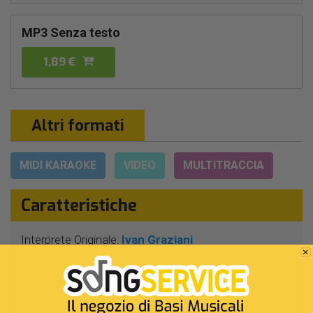
MP3 Senza testo
1,89 €
Altri formati
MIDI KARAOKE
VIDEO
MULTITRACCIA
Caratteristiche
Interprete Originale:
Ivan Graziani
Genere:
Pop/rock Italiano
Autore:
I.Graziani
Durata:
4 Min 3 Sec