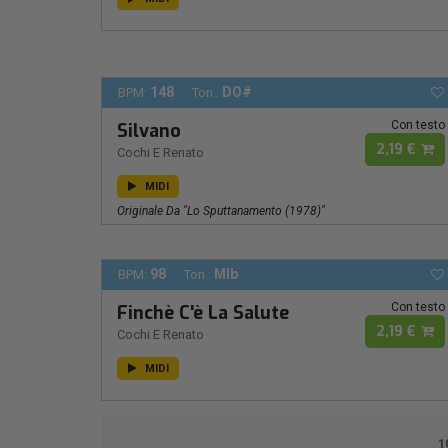
148
DO#
BPM:
Ton.:
Con testo
Silvano
2,19 €
Cochi E Renato
MIDI
Originale Da "Lo Sputtanamento (1978)"
98
MIb
BPM:
Ton.:
Con testo
Finchè C'è La Salute
2,19 €
Cochi E Renato
MIDI
1