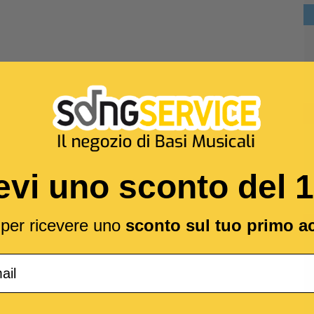
evi uno sconto del 
l per ricevere uno
sconto sul tuo primo a