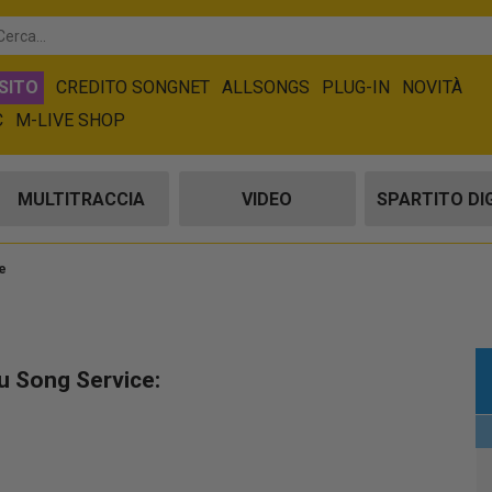
SITO
CREDITO SONGNET
ALLSONGS
PLUG-IN
NOVITÀ
C
M-LIVE SHOP
MULTITRACCIA
VIDEO
SPARTITO DI
e
su Song Service: