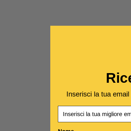
Ric
Inserisci la tua emai
Email