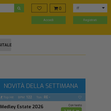
0
IT
Accedi
Registrati
GITALE
NOVITÀ DELLA SETTIMANA
122
RE -
Top Hit
BPM:
Ton.:
Con testo
Medley Estate 2026