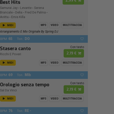
2,99 €
Best Hits
Samurai Jay
-
Levante
-
Serena
Brancale
-
Delia
-
Fred De Palma
-
Anitta
-
Emis Killa
MIDI
MP3
VIDEO
MULTITRACCIA
Arrangiamento E Mix Originale By Spring DJ
65
DO
BPM:
Ton.:
Con testo
Stasera canto
2,19 €
Ricchi E Poveri
MIDI
MP3
VIDEO
MULTITRACCIA
69
MIb
BPM:
Ton.:
Con testo
Orologio senza tempo
2,19 €
Sal Da Vinci
MIDI
MP3
VIDEO
MULTITRACCIA
76
RE -
BPM:
Ton.: