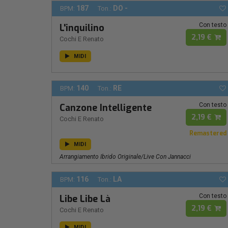
187
DO -
BPM:
Ton.:
Con testo
L'inquilino
2,19 €
Cochi E Renato
MIDI
140
RE
BPM:
Ton.:
Con testo
Canzone Intelligente
2,19 €
Cochi E Renato
Remastered
MIDI
Arrangiamento Ibrido Originale/Live Con Jannacci
116
LA
BPM:
Ton.:
Con testo
Libe Libe Là
2,19 €
Cochi E Renato
MIDI