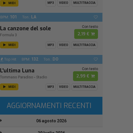
MIDI
MP3
VIDEO
MULTITRACCIA
101
LA
BPM:
Ton.:
Con testo
La canzone del sole
2,19 €
Formula 3
MIDI
MP3
VIDEO
MULTITRACCIA
132
DO
Top Hit
BPM:
Ton.:
Con testo
L'ultima Luna
2,99 €
Tommaso Paradiso
-
Stadio
MIDI
MP3
VIDEO
MULTITRACCIA
AGGIORNAMENTI RECENTI
06 agosto 2026
29 luglio 2026