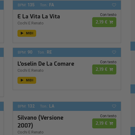
135
FA
BPM:
Ton.:
Con testo
E La Vita La Vita
2,19 €
Cochi E Renato
MIDI
90
RE
BPM:
Ton.:
Con testo
L'oselin De La Comare
2,19 €
Cochi E Renato
MIDI
132
LA
BPM:
Ton.:
Con testo
Silvano (Versione
2,19 €
2007)
Cochi E Renato