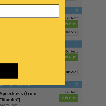
Ispirata Al Live Sanremo 2026
92
LAb
BPM:
Ton.:
Con testo
L'ultima canzone
2,19 €
Biagio Antonacci
-
Juli
MIDI
MP3
VIDEO
MULTITRACCIA
124
FA# -
BPM:
Ton.:
Con testo
La mia voce (da
2,19 €
"Aladdin")
Naomi Rivieccio
MIDI
MP3
VIDEO
MULTITRACCIA
From Disney Movie "Aladdin (2019)"
124
FA# -
BPM:
Ton.:
Con testo
Speechless (from
2,19 €
"Aladdin")
Naomi Scott