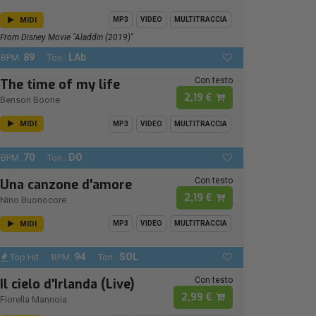
MIDI
MP3
VIDEO
MULTITRACCIA
From Disney Movie "Aladdin (2019)"
89
LAb
BPM:
Ton.:
Con testo
The time of my life
2,19 €
Benson Boone
MIDI
MP3
VIDEO
MULTITRACCIA
70
DO
BPM:
Ton.:
Con testo
Una canzone d'amore
2,19 €
Nino Buonocore
MIDI
MP3
VIDEO
MULTITRACCIA
94
SOL
Top Hit
BPM:
Ton.:
Con testo
Il cielo d'Irlanda (Live)
2,99 €
Fiorella Mannoia