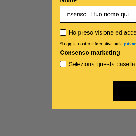
Nome
Privacy policy
Ho preso visione ed accet
*Leggi la nostra informativa sulla
priva
Consenso marketing
Seleziona questa casella