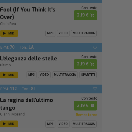
Con testo
Fool (If You Think It's
2,19 €
Over)
Chris Rea
MIDI
MP3
VIDEO
MULTITRACCIA
70
LA
BPM:
Ton.:
Con testo
L'eleganza delle stelle
2,19 €
Ultimo
MIDI
MP3
VIDEO
MULTITRACCIA
SPARTITI
112
SI
BPM:
Ton.:
Con testo
La regina dell'ultimo
2,19 €
tango
Gianni Morandi
Remastered
MIDI
MP3
VIDEO
MULTITRACCIA