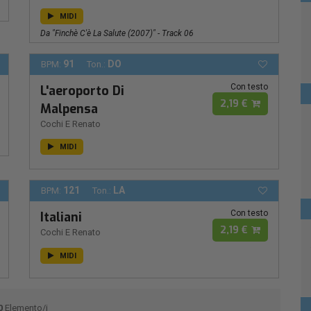
MIDI
Da "Finchè C'è La Salute (2007)" - Track 06
91
DO
BPM:
Ton.:
Con testo
L'aeroporto Di
2,19 €
Malpensa
Cochi E Renato
MIDI
121
LA
BPM:
Ton.:
Con testo
Italiani
2,19 €
Cochi E Renato
MIDI
0
Elemento/i