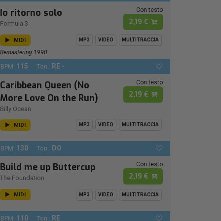
Con testo
Io ritorno solo
2,19 €
Formula 3
MIDI
MP3
VIDEO
MULTITRACCIA
Remastering 1990
115
RE -
BPM:
Ton.:
Con testo
Caribbean Queen (No
2,19 €
More Love On the Run)
Billy Ocean
MIDI
MP3
VIDEO
MULTITRACCIA
130
DO
BPM:
Ton.:
Con testo
Build me up Buttercup
2,19 €
The Foundation
MIDI
MP3
VIDEO
MULTITRACCIA
110
RE
BPM:
Ton.: