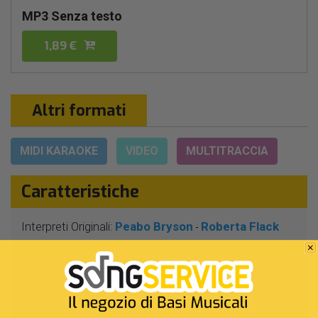
MP3 Senza testo
1,89 €
Altri formati
MIDI KARAOKE
VIDEO
MULTITRACCIA
Caratteristiche
Interpreti Originali:
Peabo Bryson
Roberta Flack
-
Genere:
Pop/rock
Autore:
G.Goffin - M.Masser
Durata:
3 Min 36 Sec
Segnatura:
4/4