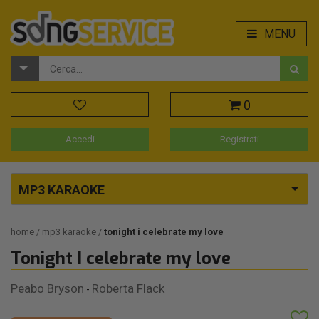
MENU
0
Accedi
Registrati
MP3 KARAOKE
home
mp3 karaoke
tonight i celebrate my love
Tonight I celebrate my love
Peabo Bryson
Roberta Flack
-