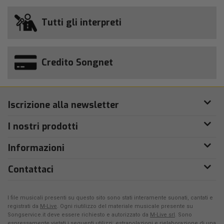
Tutti gli interpreti
Credito Songnet
Iscrizione alla newsletter
I nostri prodotti
Informazioni
Contattaci
I file musicali presenti su questo sito sono stati interamente suonati, cantati e
registrati da
M-Live
. Ogni riutilizzo del materiale musicale presente su
Songservice.it deve essere richiesto e autorizzato da
M-Live srl
. Sono
espressamente vietati i seguenti utilizzi: estrapolazioni e rielaborazione di una