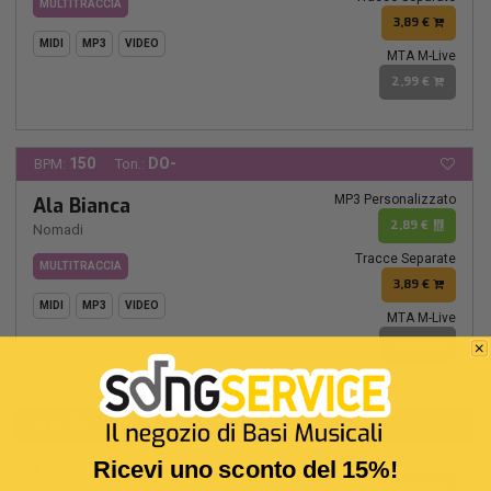
MULTITRACCIA
3,89 €
MIDI
MP3
VIDEO
MTA M-Live
2,99 €
150
DO-
BPM:
Ton.:
MP3 Personalizzato
Ala Bianca
2,89 €
Nomadi
Tracce Separate
MULTITRACCIA
3,89 €
MIDI
MP3
VIDEO
MTA M-Live
2,99 €
94
RE-
BPM:
Ton.:
MP3 Personalizzato
I ragazzi dell'olivo
Ricevi uno sconto del 15%!
2,89 €