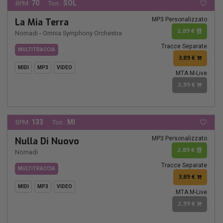
70
SOL
BPM:
Ton.:
MP3 Personalizzato
La Mia Terra
2,89 €
Nomadi
-
Omnia Symphony Orchestra
Tracce Separate
MULTITRACCIA
3,89 €
MIDI
MP3
VIDEO
MTA M-Live
2,99 €
133
MI
BPM:
Ton.:
MP3 Personalizzato
Nulla Di Nuovo
2,89 €
Nomadi
Tracce Separate
MULTITRACCIA
3,89 €
MIDI
MP3
VIDEO
MTA M-Live
2,99 €