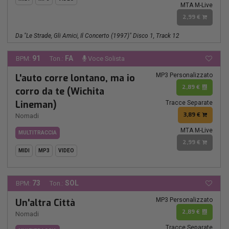
MTA M-Live
2,99 €
Da "Le Strade, Gli Amici, Il Concerto (1997)" Disco 1, Track 12
91
FA
BPM:
Ton.:
Voce Solista
MP3 Personalizzato
L'auto corre lontano, ma io
2,89 €
corro da te (Wichita
Lineman)
Tracce Separate
3,89 €
Nomadi
MTA M-Live
MULTITRACCIA
2,99 €
MIDI
MP3
VIDEO
73
SOL
BPM:
Ton.:
MP3 Personalizzato
Un'altra Città
2,89 €
Nomadi
Tracce Separate