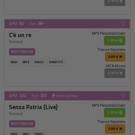
2,99 €
93
MI-
BPM:
Ton.:
MP3 Personalizzato
C'è un re
2,89 €
Nomadi
Tracce Separate
MULTITRACCIA
3,89 €
MIDI
MP3
VIDEO
SPARTITI
MTA M-Live
2,99 €
132
DO
BPM:
Ton.:
Voce Solista
MP3 Personalizzato
Senza Patria (Live)
2,89 €
Nomadi
Tracce Separate
MULTITRACCIA
3,89 €
MIDI
MP3
VIDEO