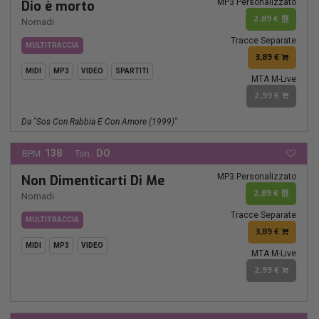
MP3 Personalizzato
Dio è morto
2,89 €
Nomadi
Tracce Separate
MULTITRACCIA
3,89 €
MIDI
MP3
VIDEO
SPARTITI
MTA M-Live
2,99 €
Da "sos Con Rabbia E Con Amore (1999)"
138
DO
BPM:
Ton.:
MP3 Personalizzato
Non Dimenticarti Di Me
2,89 €
Nomadi
Tracce Separate
MULTITRACCIA
3,89 €
MIDI
MP3
VIDEO
MTA M-Live
2,99 €