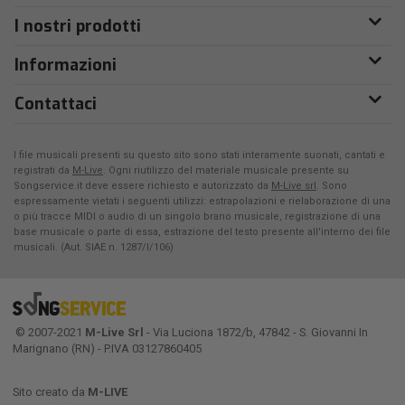
I nostri prodotti
Informazioni
Contattaci
I file musicali presenti su questo sito sono stati interamente suonati, cantati e
registrati da
M-Live
. Ogni riutilizzo del materiale musicale presente su
Songservice.it deve essere richiesto e autorizzato da
M-Live srl
. Sono
espressamente vietati i seguenti utilizzi: estrapolazioni e rielaborazione di una
o più tracce MIDI o audio di un singolo brano musicale, registrazione di una
base musicale o parte di essa, estrazione del testo presente all'interno dei file
musicali. (Aut. SIAE n. 1287/I/106)
© 2007-2021
M-Live Srl
- Via Luciona 1872/b, 47842 - S. Giovanni In
Marignano (RN) - P.IVA 03127860405
Sito creato da
M-LIVE