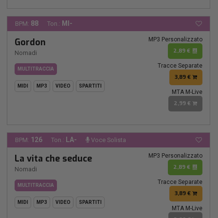
88
MI-
BPM:
Ton.:
MP3 Personalizzato
Gordon
2,89 €
Nomadi
Tracce Separate
MULTITRACCIA
3,89 €
MIDI
MP3
VIDEO
SPARTITI
MTA M-Live
2,99 €
126
LA-
BPM:
Ton.:
Voce Solista
MP3 Personalizzato
La vita che seduce
2,89 €
Nomadi
Tracce Separate
MULTITRACCIA
3,89 €
MIDI
MP3
VIDEO
SPARTITI
MTA M-Live