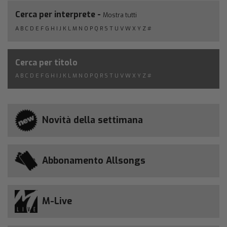
Cerca per interprete -
Mostra tutti
A
B
C
D
E
F
G
H
I
J
K
L
M
N
O
P
Q
R
S
T
U
V
W
X
Y
Z
#
Cerca per titolo
A
B
C
D
E
F
G
H
I
J
K
L
M
N
O
P
Q
R
S
T
U
V
W
X
Y
Z
#
Novità della settimana
Abbonamento Allsongs
M-Live