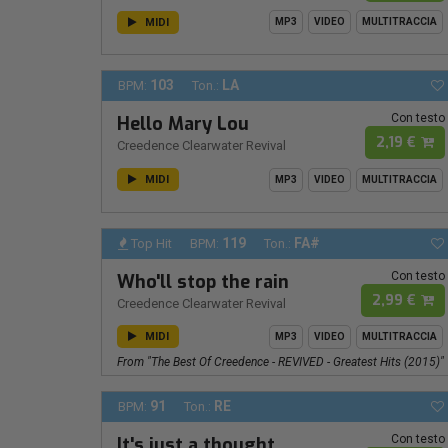
MIDI
MP3
VIDEO
MULTITRACCIA
103
LA
BPM:
Ton.:
Con testo
Hello Mary Lou
2,19 €
Creedence Clearwater Revival
MIDI
MP3
VIDEO
MULTITRACCIA
119
FA#
Top Hit
BPM:
Ton.:
Con testo
Who'll stop the rain
2,99 €
Creedence Clearwater Revival
MIDI
MP3
VIDEO
MULTITRACCIA
From "The Best Of Creedence - REVIVED - Greatest Hits (2015)"
91
RE
BPM:
Ton.:
Con testo
It's just a thought