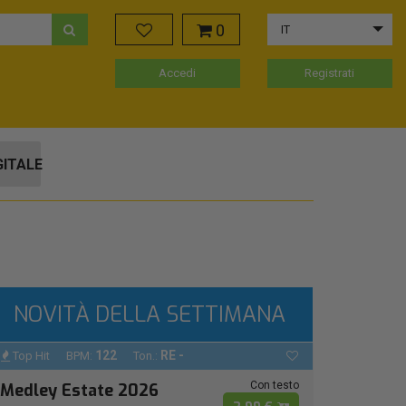
0
IT
Accedi
Registrati
GITALE
NOVITÀ DELLA SETTIMANA
122
RE -
Top Hit
BPM:
Ton.:
Con testo
Medley Estate 2026