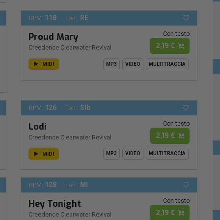
118
RE
BPM:
Ton.:
Con testo
Proud Mary
2,19 €
Creedence Clearwater Revival
MIDI
MP3
VIDEO
MULTITRACCIA
126
SIb
BPM:
Ton.:
Con testo
Lodi
2,19 €
Creedence Clearwater Revival
MIDI
MP3
VIDEO
MULTITRACCIA
128
MI
BPM:
Ton.:
Con testo
Hey Tonight
2,19 €
Creedence Clearwater Revival