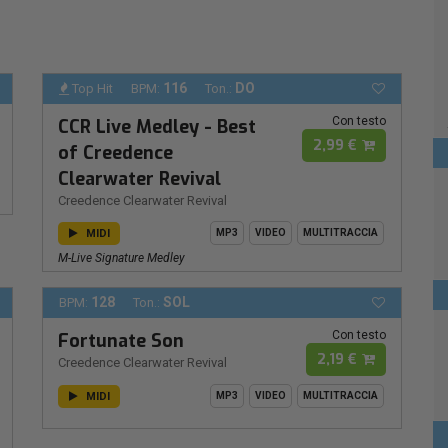
116
DO
Top Hit
BPM:
Ton.:
Con testo
CCR Live Medley - Best
2,99 €
of Creedence
Clearwater Revival
Creedence Clearwater Revival
MIDI
MP3
VIDEO
MULTITRACCIA
M-Live Signature Medley
128
SOL
BPM:
Ton.:
Con testo
Fortunate Son
2,19 €
Creedence Clearwater Revival
MIDI
MP3
VIDEO
MULTITRACCIA