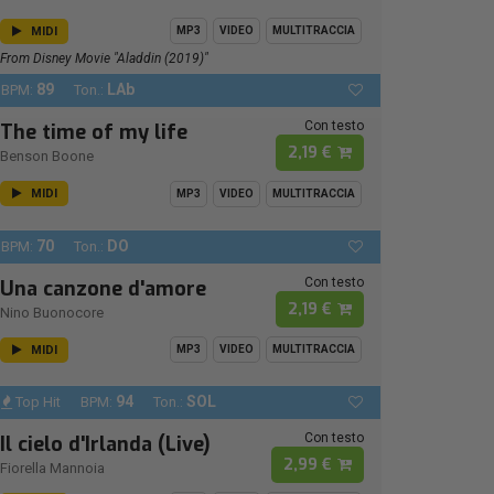
MIDI
MP3
VIDEO
MULTITRACCIA
From Disney Movie "Aladdin (2019)"
89
LAb
BPM:
Ton.:
Con testo
The time of my life
2,19 €
Benson Boone
MIDI
MP3
VIDEO
MULTITRACCIA
70
DO
BPM:
Ton.:
Con testo
Una canzone d'amore
2,19 €
Nino Buonocore
MIDI
MP3
VIDEO
MULTITRACCIA
94
SOL
Top Hit
BPM:
Ton.:
Con testo
Il cielo d'Irlanda (Live)
2,99 €
Fiorella Mannoia