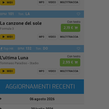
MIDI
MP3
VIDEO
MULTITRACCIA
101
LA
BPM:
Ton.:
Con testo
La canzone del sole
2,19 €
Formula 3
MIDI
MP3
VIDEO
MULTITRACCIA
132
DO
Top Hit
BPM:
Ton.:
Con testo
L'ultima Luna
2,99 €
Tommaso Paradiso
-
Stadio
MIDI
MP3
VIDEO
MULTITRACCIA
AGGIORNAMENTI RECENTI
06 agosto 2026
29 luglio 2026