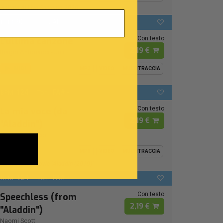
Ispirata Al Live Sanremo 2026
92
LAb
BPM:
Ton.:
Con testo
L'ultima canzone
2,19 €
Biagio Antonacci
-
Juli
MIDI
MP3
VIDEO
MULTITRACCIA
124
FA# -
BPM:
Ton.:
Con testo
La mia voce (da
2,19 €
"Aladdin")
Naomi Rivieccio
MIDI
MP3
VIDEO
MULTITRACCIA
From Disney Movie "Aladdin (2019)"
124
FA# -
BPM:
Ton.:
Con testo
Speechless (from
2,19 €
"Aladdin")
Naomi Scott