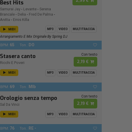
2,99 €
Best Hits
Samurai Jay
-
Levante
-
Serena
Brancale
-
Delia
-
Fred De Palma
-
Anitta
-
Emis Killa
MIDI
MP3
VIDEO
MULTITRACCIA
Arrangiamento E Mix Originale By Spring DJ
65
DO
BPM:
Ton.:
Con testo
Stasera canto
2,19 €
Ricchi E Poveri
MIDI
MP3
VIDEO
MULTITRACCIA
69
MIb
BPM:
Ton.:
Con testo
Orologio senza tempo
2,19 €
Sal Da Vinci
MIDI
MP3
VIDEO
MULTITRACCIA
76
RE -
BPM:
Ton.: