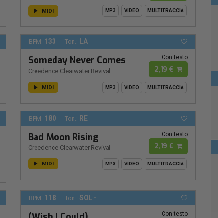
MIDI
MP3
VIDEO
MULTITRACCIA
133
LA
BPM:
Ton.:
Con testo
Someday Never Comes
2,19 €
Creedence Clearwater Revival
MIDI
MP3
VIDEO
MULTITRACCIA
180
RE
BPM:
Ton.:
Con testo
Bad Moon Rising
2,19 €
Creedence Clearwater Revival
MIDI
MP3
VIDEO
MULTITRACCIA
118
SOL -
BPM:
Ton.:
Con testo
(Wish I Could)