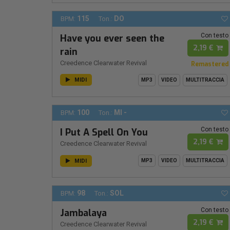
115
DO
BPM:
Ton.:
Con testo
Have you ever seen the
2,19 €
rain
Creedence Clearwater Revival
Remastered
MIDI
MP3
VIDEO
MULTITRACCIA
100
MI -
BPM:
Ton.:
Con testo
I Put A Spell On You
2,19 €
Creedence Clearwater Revival
MIDI
MP3
VIDEO
MULTITRACCIA
98
SOL
BPM:
Ton.:
Con testo
Jambalaya
2,19 €
Creedence Clearwater Revival