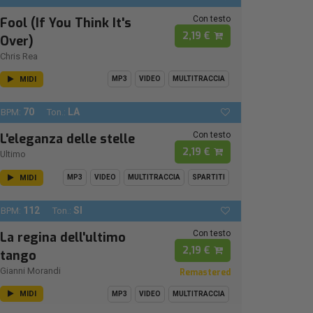
Con testo
Fool (If You Think It's
2,19 €
Over)
Chris Rea
MIDI
MP3
VIDEO
MULTITRACCIA
70
LA
BPM:
Ton.:
Con testo
L'eleganza delle stelle
2,19 €
Ultimo
MIDI
MP3
VIDEO
MULTITRACCIA
SPARTITI
112
SI
BPM:
Ton.:
Con testo
La regina dell'ultimo
2,19 €
tango
Gianni Morandi
Remastered
MIDI
MP3
VIDEO
MULTITRACCIA