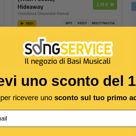
2,19 €
Hideaway
Creedence Clearwater Revival
MIDI
MP3
VIDEO
MULTITRACCIA
1
a
16
su un totale di
18
2
evi uno sconto del 
l per ricevere uno
sconto sul tuo primo a