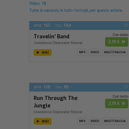
Video: 18
Tutte le canzoni, in tutti i formati, per questo artista.
163
FA#
BPM:
Ton.:
Con testo
Travelin' Band
2,19 €
Creedence Clearwater Revival
MIDI
MP3
VIDEO
MULTITRACCIA
138
RE -
BPM:
Ton.:
Con testo
Run Through The
2,19 €
Jungle
Creedence Clearwater Revival
MIDI
MP3
VIDEO
MULTITRACCIA