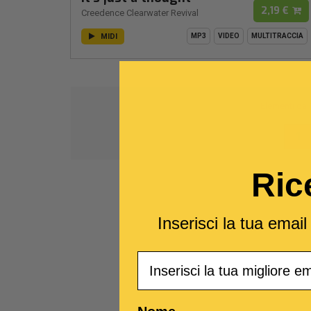
2,19 €
Creedence Clearwater Revival
MIDI
MP3
VIDEO
MULTITRACCIA
Elementi da
1
Ric
Inserisci la tua emai
Email