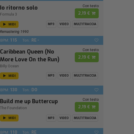
Con testo
Io ritorno solo
2,19 €
Formula 3
MIDI
MP3
VIDEO
MULTITRACCIA
Remastering 1990
115
RE -
BPM:
Ton.:
Con testo
Caribbean Queen (No
2,19 €
More Love On the Run)
Billy Ocean
MIDI
MP3
VIDEO
MULTITRACCIA
130
DO
BPM:
Ton.:
Con testo
Build me up Buttercup
2,19 €
The Foundation
MIDI
MP3
VIDEO
MULTITRACCIA
110
RE
BPM:
Ton.: