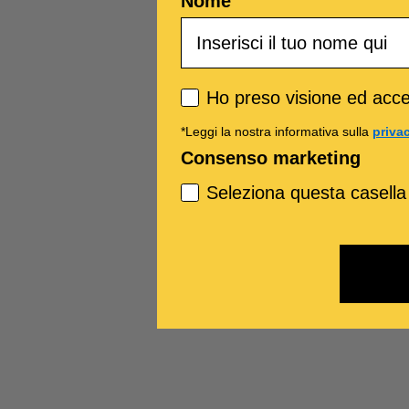
Nome
Privacy policy
Ho preso visione ed accet
*Leggi la nostra informativa sulla
priva
Consenso marketing
Seleziona questa casella