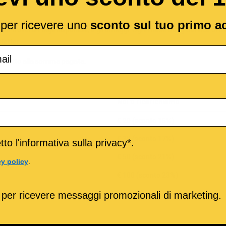
l per ricevere uno
sconto sul tuo primo a
tto troverai i tagli disponibili, e gli omaggi. Ogni mese Song Service o
sletter
ispetto alla somma pagata.
Noi ti ricarichiamo
€ 20 (sconto 16%)
€ 30 (sconto 17%)
to l'informativa sulla privacy*.
€ 50 (sconto 21%)
cy policy
.
€ 100 (sconto 23%)
 per ricevere messaggi promozionali di marketing.