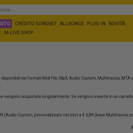
SITO
CREDITO SONGNET
ALLSONGS
PLUG-IN
NOVITÀ
C
M-LIVE SHOP
disponibili nei formati Midi File, Mp3, Audio Custom, Multitraccia, MTA e 
e vengono acquistate singolarmente. Se vengono inserite in un carrello 
(Audio Custom, personalizzato nel sito) a € 3,89 (base Multitraccia sc