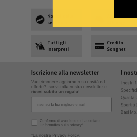
Novità della
Abbonament
settimana
Allsongs
Tutti gli
Credito
interpreti
Songnet
Iscrizione alla newsletter
I nost
Vuoi rimanere aggiornato su novità ed
I nostri 
offerte? Iscriviti alla nostra newsletter e
Specific
ricevi subito un regalo
!
Qualità d
Email
Spartiti 
Basi Mp3
Privacy Policy
Confermo di aver letto e di accettare
l’informativa sulla privacy*.
*La nostra
Privacy Policy
.