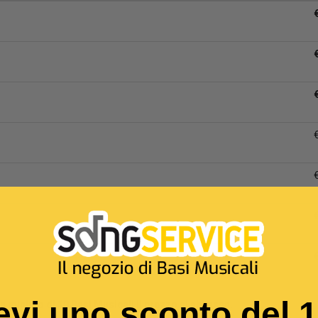
evi uno sconto del 
un minimo di 10 Basi Musicali il prezzo si abbassa.