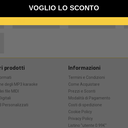
VOGLIO LO SCONTO
o
M-Live
Medley
ri prodotti
Informazioni
formati
Termini e Condizioni
he degli MP3 karaoke
Come Acquistare
ei file MIDI
Prezzi e Sconti
Digitali
Modalità di Pagamento
 Personalizzati
Costi di spedizione
Cookie Policy
Privacy Policy
Listino "utente 0.99€"