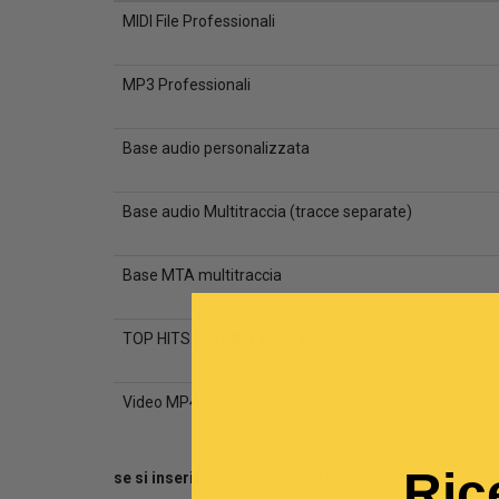
MIDI File Professionali
MP3 Professionali
Base audio personalizzata
Base audio Multitraccia (tracce separate)
Base MTA multitraccia
TOP HITS (sia MIDI, Mp3, Video)
Video MP4 Karaoke
Ric
se si inserisce una base Top Hits in un carrello con 