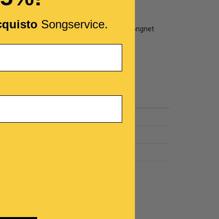
cquisto
Songservice.
ffre promozioni per aderire ad abbonamenti Songnet