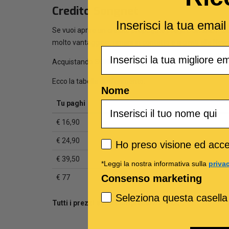
Credito Songnet
Inserisci la tua emai
Se vuoi aprire un credito prepagato scegli SONGNET! So
molto vantaggiosi, rimani in contatto e iscriviti alla New
Email
Acquistando SONGNET riceverai un credito maggiore, r
Ecco la tabella di riferimento:
Nome
Tu paghi
€ 16,90
€ 24,90
Privacy policy
Ho preso visione ed accet
€ 39,50
*Leggi la nostra informativa sulla
priva
Consenso marketing
€ 77
Seleziona questa casella
Tutti i prezzi sono comprensivi di IVA.