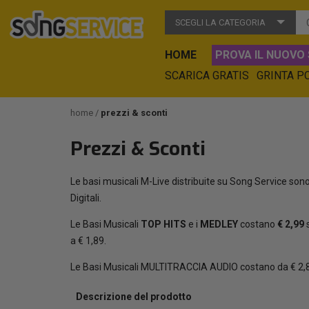
SCEGLI LA CATEGORIA
HOME
PROVA IL NUOVO 
SCARICA GRATIS
GRINTA P
home
prezzi & sconti
Prezzi & Sconti
Le basi musicali M-Live distribuite su Song Service sono 
Digitali.
Le Basi Musicali
TOP HITS
e i
MEDLEY
costano
€ 2,99
s
a € 1,89.
Le Basi Musicali MULTITRACCIA AUDIO costano da € 2,89 
Descrizione del prodotto