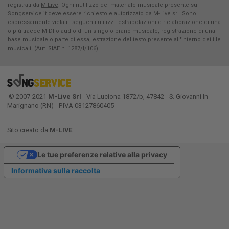
registrati da
M-Live
. Ogni riutilizzo del materiale musicale presente su
Songservice.it deve essere richiesto e autorizzato da
M-Live srl
. Sono
espressamente vietati i seguenti utilizzi: estrapolazioni e rielaborazione di una
o più tracce MIDI o audio di un singolo brano musicale, registrazione di una
base musicale o parte di essa, estrazione del testo presente all'interno dei file
musicali. (Aut. SIAE n. 1287/I/106)
© 2007-2021
M-Live Srl
- Via Luciona 1872/b, 47842 - S. Giovanni In
Marignano (RN) - P.IVA 03127860405
Sito creato da
M-LIVE
Le tue preferenze relative alla privacy
Informativa sulla raccolta