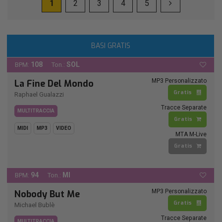
1
2
3
4
5
BASI GRATIS
108
SOL
BPM:
Ton.:
MP3 Personalizzato
La Fine Del Mondo
Gratis
Raphael Gualazzi
Tracce Separate
MULTITRACCIA
Gratis
MIDI
MP3
VIDEO
MTA M-Live
Gratis
94
MI
BPM:
Ton.:
MP3 Personalizzato
Nobody But Me
Gratis
Michael Bublè
Tracce Separate
MULTITRACCIA