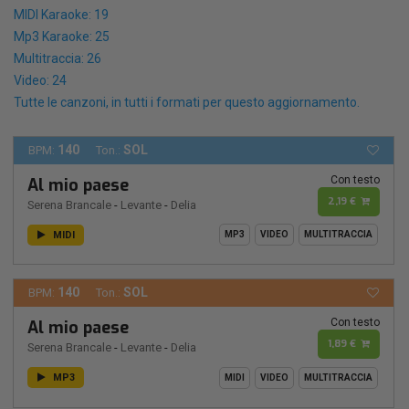
MIDI Karaoke: 19
Mp3 Karaoke: 25
Multitraccia: 26
Video: 24
Tutte le canzoni, in tutti i formati per questo aggiornamento.
140
SOL
BPM:
Ton.:
Con testo
Al mio paese
2,19 €
Serena Brancale
-
Levante
-
Delia
MIDI
MP3
VIDEO
MULTITRACCIA
140
SOL
BPM:
Ton.:
Con testo
Al mio paese
1,89 €
Serena Brancale
-
Levante
-
Delia
MP3
MIDI
VIDEO
MULTITRACCIA