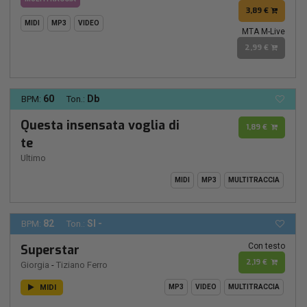
3,89 €
MIDI
MP3
VIDEO
MTA M-Live
2,99 €
60
Db
BPM:
Ton.:
Questa insensata voglia di
1,89 €
te
Ultimo
MIDI
MP3
MULTITRACCIA
82
SI -
BPM:
Ton.:
Con testo
Superstar
2,19 €
Giorgia
-
Tiziano Ferro
MIDI
MP3
VIDEO
MULTITRACCIA