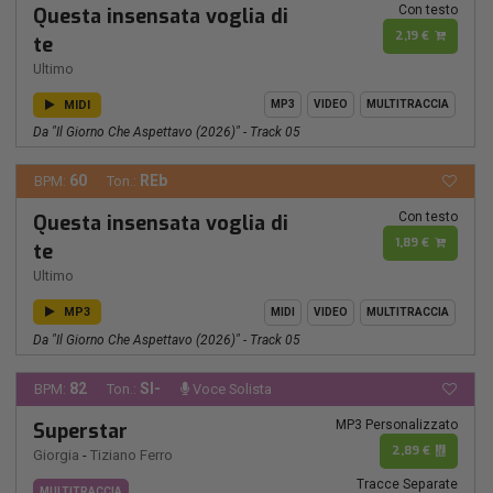
Con testo
Questa insensata voglia di
2,19 €
te
Ultimo
MIDI
MP3
VIDEO
MULTITRACCIA
Da "Il Giorno Che Aspettavo (2026)" - Track 05
60
REb
BPM:
Ton.:
Con testo
Questa insensata voglia di
1,89 €
te
Ultimo
MP3
MIDI
VIDEO
MULTITRACCIA
Da "Il Giorno Che Aspettavo (2026)" - Track 05
82
SI-
BPM:
Ton.:
Voce Solista
MP3 Personalizzato
Superstar
2,89 €
Giorgia
-
Tiziano Ferro
Tracce Separate
MULTITRACCIA