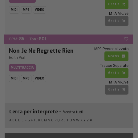
Gratis
MIDI
MP3
VIDEO
MTA M-Live
Gratis
86
SOL
BPM:
Ton.:
MP3 Personalizzato
Non Je Ne Regrette Rien
Gratis
Edith Piaf
Tracce Separate
MULTITRACCIA
Gratis
MIDI
MP3
VIDEO
MTA M-Live
Gratis
Cerca per interprete -
Mostra tutti
A
B
C
D
E
F
G
H
I
J
K
L
M
N
O
P
Q
R
S
T
U
V
W
X
Y
Z
#