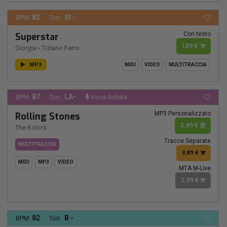
82
SI -
BPM:
Ton.:
Con testo
Superstar
1,89 €
Giorgia
-
Tiziano Ferro
MP3
MIDI
VIDEO
MULTITRACCIA
87
LA-
BPM:
Ton.:
Voce Solista
MP3 Personalizzato
Rolling Stones
2,89 €
The Kolors
Tracce Separate
MULTITRACCIA
3,89 €
MIDI
MP3
VIDEO
MTA M-Live
2,99 €
82
B -
BPM:
Ton.: