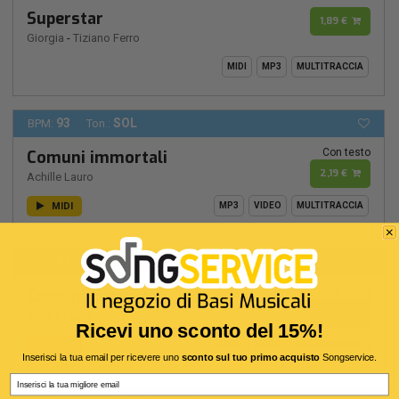
Superstar
1,89 €
Giorgia
-
Tiziano Ferro
MIDI
MP3
MULTITRACCIA
93
SOL
BPM:
Ton.:
Con testo
Comuni immortali
2,19 €
Achille Lauro
MIDI
MP3
VIDEO
MULTITRACCIA
93
SOL
BPM:
Ton.:
Con testo
Comuni immortali
1,89 €
Achille Lauro
Ricevi uno sconto del 15%!
MP3
MIDI
VIDEO
MULTITRACCIA
Inserisci la tua email per ricevere uno
sconto sul tuo primo acquisto
Songservice.
Email