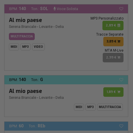
140
SOL
BPM:
Ton.:
Voce Solista
MP3 Personalizzato
Al mio paese
2,89 €
Serena Brancale
-
Levante
-
Delia
Tracce Separate
MULTITRACCIA
3,89 €
MIDI
MP3
VIDEO
MTA M-Live
2,99 €
140
G
BPM:
Ton.:
Al mio paese
1,89 €
Serena Brancale
-
Levante
-
Delia
MIDI
MP3
MULTITRACCIA
60
REb
BPM:
Ton.: