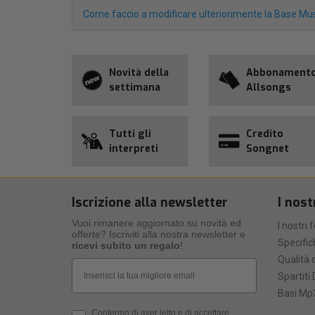
Come faccio a modificare ulteriorimente la Base Mus
Novità della
Abbonament
settimana
Allsongs
Tutti gli
Credito
interpreti
Songnet
Iscrizione alla newsletter
I nost
Vuoi rimanere aggiornato su novità ed
I nostri 
offerte? Iscriviti alla nostra newsletter e
Specific
ricevi subito un regalo
!
Qualità d
Email
Spartiti 
Basi Mp3
Privacy Policy
Confermo di aver letto e di accettare