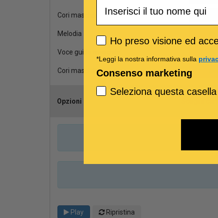
Cori maschili
Melodia
Privacy policy
Ho preso visione ed accet
Voce guida maschile
*Leggi la nostra informativa sulla
priva
Cori maschili
Consenso marketing
Seleziona questa casella
Opzioni
Scegli il can
Play
Ripristina