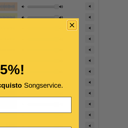
15%!
cquisto
Songservice.