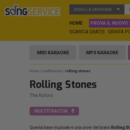
SCEGLI LA CATEGORIA
HOME
PROVA IL NUOVO 
SCARICA GRATIS
GRINTA P
MIDI KARAOKE
MP3 KARAOKE
home
multitraccia
rolling stones
Rolling Stones
The Kolors
MULTITRACCIA
Questa base musicale è una cover del brano
Rolling S