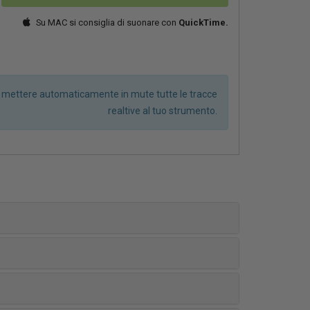
Su MAC si consiglia di suonare con
QuickTime.
r mettere automaticamente in mute tutte le tracce
realtive al tuo strumento.