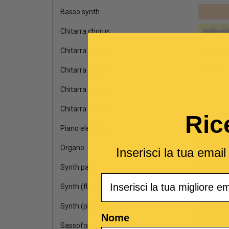
Basso synth
Chitarra chorus
Chitarra clean
Chitarra clean
Chitarra crunch
Chitarra clean fx
Ric
Piano elettrico
Organo
Inserisci la tua emai
Synth pad
Email
Synth (flauti)
Synth (pluck)
Nome
Sassofono baritono