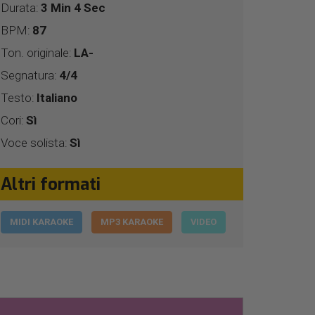
Durata:
3 Min 4 Sec
BPM:
87
Ton. originale:
LA-
Segnatura:
4/4
Testo:
Italiano
Cori:
Sì
Voce solista:
Sì
Altri formati
MIDI KARAOKE
MP3 KARAOKE
VIDEO