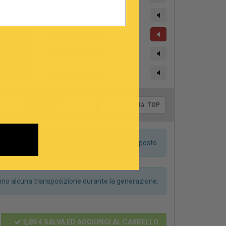
Tonalità:
 tempo
LA- *
Var.:
0
Qualità:
TOP
dei due canali la base suonerà sul canale opposto.
anno alcuna transposizione durante la generazione.
2,89 €
SALVA ED AGGIUNGI AL CARRELLO