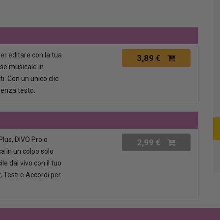
per editare con la tua
3,89 €
ase musicale in
i. Con un unico clic
senza testo.
lus, DIVO Pro o
2,99 €
a in un colpo solo
le dal vivo con il tuo
, Testi e Accordi per