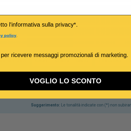
to l'informativa sulla privacy*.
cy policy
.
 per ricevere messaggi promozionali di marketing.
ale per il CLICK
Stereo
Sinistra
Destra
Intro battendo il
VOGLIO LO SCONTO
Se la base Metronomo-Click viene inserita su uno 
Suggerimento:
Le tonalità indicate con (*) non subir