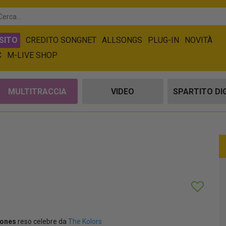
SITO
CREDITO SONGNET
ALLSONGS
PLUG-IN
NOVITÀ
C
M-LIVE SHOP
MULTITRACCIA
VIDEO
SPARTITO DI
tones
reso celebre da
The Kolors