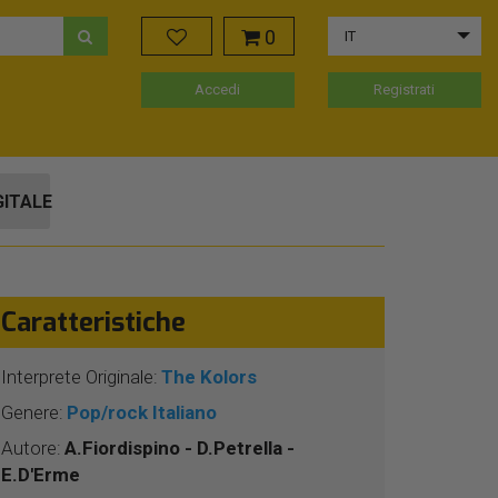
0
IT
Accedi
Registrati
GITALE
Caratteristiche
Interprete Originale:
The Kolors
Genere:
Pop/rock Italiano
Autore:
A.Fiordispino - D.Petrella -
E.D'Erme