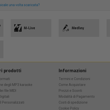
icale una volta scaricata?
o
M-Live
Medley
ri prodotti
Informazioni
formati
Termini e Condizioni
he degli MP3 karaoke
Come Acquistare
ei file MIDI
Prezzi e Sconti
Digitali
Modalità di Pagamento
 Personalizzati
Costi di spedizione
Cookie Policy