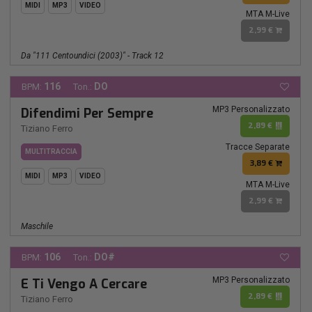
MIDI
MP3
VIDEO
MTA M-Live
2,99 €
Da "111 Centoundici (2003)" - Track 12
116
DO
BPM:
Ton.:
MP3 Personalizzato
Difendimi Per Sempre
2,89 €
Tiziano Ferro
Tracce Separate
MULTITRACCIA
3,89 €
MIDI
MP3
VIDEO
MTA M-Live
2,99 €
Maschile
106
DO#
BPM:
Ton.:
MP3 Personalizzato
E Ti Vengo A Cercare
2,89 €
Tiziano Ferro