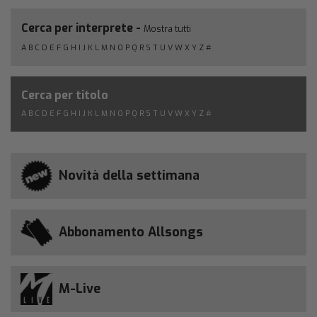
Cerca per interprete -
Mostra tutti
A
B
C
D
E
F
G
H
I
J
K
L
M
N
O
P
Q
R
S
T
U
V
W
X
Y
Z
#
Cerca per titolo
A
B
C
D
E
F
G
H
I
J
K
L
M
N
O
P
Q
R
S
T
U
V
W
X
Y
Z
#
Novità della settimana
Abbonamento Allsongs
M-Live