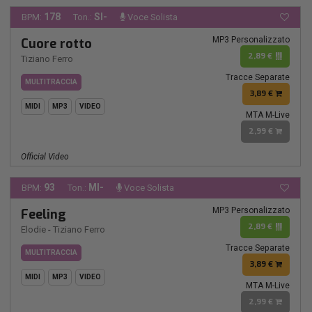
178
SI-
BPM:
Ton.:
Voce Solista
MP3 Personalizzato
Cuore rotto
2,89 €
Tiziano Ferro
Tracce Separate
MULTITRACCIA
3,89 €
MIDI
MP3
VIDEO
MTA M-Live
2,99 €
Official Video
93
MI-
BPM:
Ton.:
Voce Solista
MP3 Personalizzato
Feeling
2,89 €
Elodie
-
Tiziano Ferro
Tracce Separate
MULTITRACCIA
3,89 €
MIDI
MP3
VIDEO
MTA M-Live
2,99 €