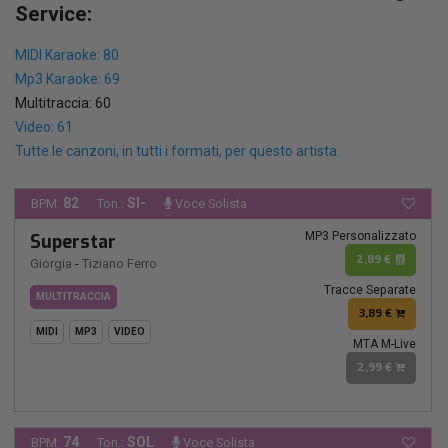
Service:
MIDI Karaoke: 80
Mp3 Karaoke: 69
Multitraccia: 60
Video: 61
Tutte le canzoni, in tutti i formati, per questo artista.
82
SI-
BPM:
Ton.:
Voce Solista
MP3 Personalizzato
Superstar
2,89 €
Giorgia
-
Tiziano Ferro
Tracce Separate
MULTITRACCIA
3,89 €
MIDI
MP3
VIDEO
MTA M-Live
2,99 €
74
SOL
BPM:
Ton.:
Voce Solista