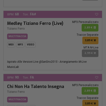
68
FA#
BPM:
Ton.:
MP3 Personalizzato
Medley Tiziano Ferro (Live)
2,89 €
Tiziano Ferro
Tracce Separate
MULTITRACCIA
3,89 €
MIDI
MP3
VIDEO
MTA M-Live
2,99 €
Ispirato Alle Versioni Live @SanSiro2015 - Arrangiamento M-Live
MusicLab
90
FA
BPM:
Ton.:
MP3 Personalizzato
Chi Non Ha Talento Insegna
2,89 €
Tiziano Ferro
Tracce Separate
MULTITRACCIA
3,89 €