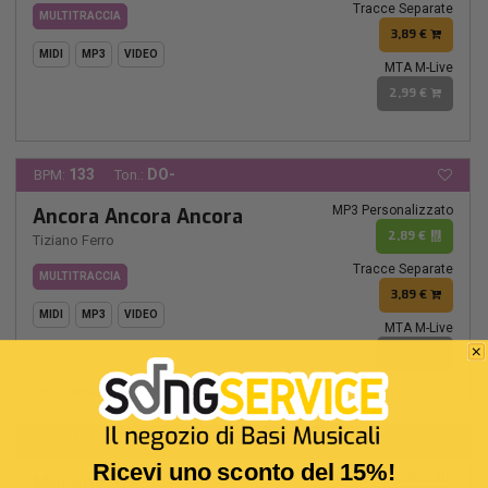
Tracce Separate
MULTITRACCIA
3,89 €
MIDI
MP3
VIDEO
MTA M-Live
2,99 €
133
DO-
BPM:
Ton.:
MP3 Personalizzato
Ancora Ancora Ancora
2,89 €
Tiziano Ferro
Tracce Separate
MULTITRACCIA
3,89 €
MIDI
MP3
VIDEO
MTA M-Live
2,99 €
From "accetto Miracoli: L'esperienza Degli Altri (2020)" - Track 12
55
SIb-
BPM:
Ton.:
Ricevi uno sconto del 15%!
MP3 Personalizzato
Margherita