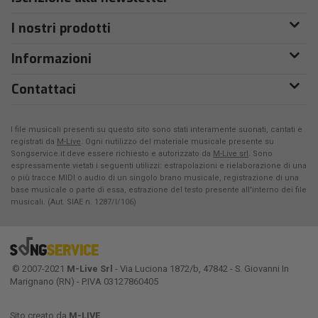
I nostri prodotti
Informazioni
Contattaci
I file musicali presenti su questo sito sono stati interamente suonati, cantati e
registrati da
M-Live
. Ogni riutilizzo del materiale musicale presente su
Songservice.it deve essere richiesto e autorizzato da
M-Live srl
. Sono
espressamente vietati i seguenti utilizzi: estrapolazioni e rielaborazione di una
o più tracce MIDI o audio di un singolo brano musicale, registrazione di una
base musicale o parte di essa, estrazione del testo presente all'interno dei file
musicali. (Aut. SIAE n. 1287/I/106)
© 2007-2021
M-Live Srl
- Via Luciona 1872/b, 47842 - S. Giovanni In
Marignano (RN) - P.IVA 03127860405
Sito creato da
M-LIVE