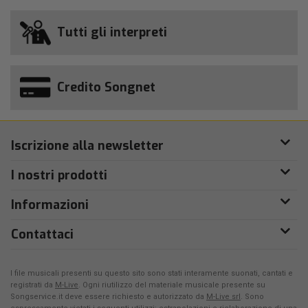
Tutti gli interpreti
Credito Songnet
Iscrizione alla newsletter
I nostri prodotti
Informazioni
Contattaci
I file musicali presenti su questo sito sono stati interamente suonati, cantati e
registrati da
M-Live
. Ogni riutilizzo del materiale musicale presente su
Songservice.it deve essere richiesto e autorizzato da
M-Live srl
. Sono