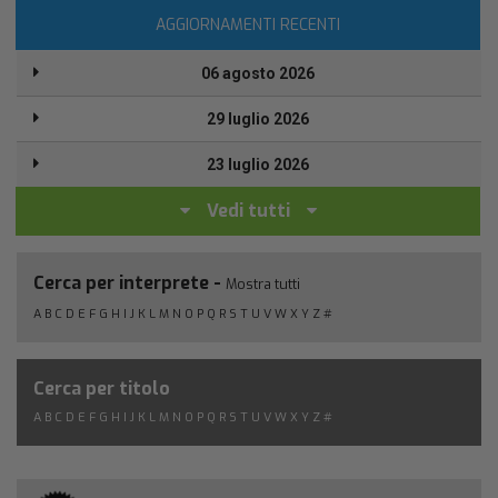
AGGIORNAMENTI RECENTI
06 agosto 2026
29 luglio 2026
23 luglio 2026
Vedi tutti
Cerca per interprete -
Mostra tutti
A
B
C
D
E
F
G
H
I
J
K
L
M
N
O
P
Q
R
S
T
U
V
W
X
Y
Z
#
Cerca per titolo
A
B
C
D
E
F
G
H
I
J
K
L
M
N
O
P
Q
R
S
T
U
V
W
X
Y
Z
#