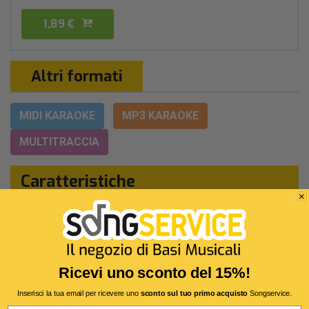
1,89 €
Altri formati
MIDI KARAOKE
MP3 KARAOKE
MULTITRACCIA
Caratteristiche
Interprete Originale:
Ultimo
Genere:
Pop/rock Italiano
Autore:
N.Moriconi
Ricevi uno sconto del 15%!
Durata:
3 Min 34 Sec
Inserisci la tua email per ricevere uno
sconto sul tuo primo acquisto
Songservice.
Segnatura:
4/4
Email