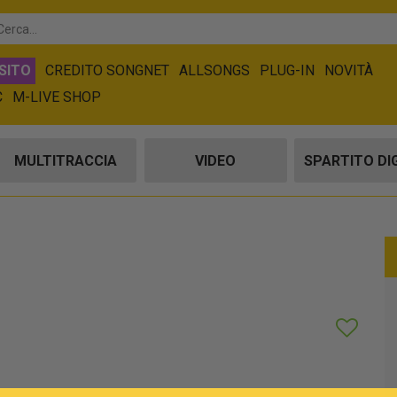
SITO
CREDITO SONGNET
ALLSONGS
PLUG-IN
NOVITÀ
C
M-LIVE SHOP
MULTITRACCIA
VIDEO
SPARTITO DI