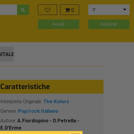
0
IT
Accedi
Registrati
GITALE
Caratteristiche
Interprete Originale:
The Kolors
Genere:
Pop/rock Italiano
Autore:
A.Fiordispino - D.Petrella -
E.D'Erme