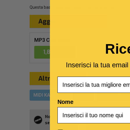
Questa base musicale è una cover del brano
Rolling S
Aggiungi al Carrello
MP3 Con testo
Ric
1,89 €
Inserisci la tua emai
Altri formati
Email
MIDI KARAOKE
VIDEO
MULTITRACC
Nome
Novità della
Abbonament
settimana
Allsongs