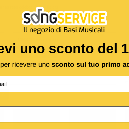
tones
reso celebre da
The Kolors
MP3 Senza testo
evi uno sconto del 
1,89 €
l per ricevere uno
sconto sul tuo primo a
(*
IA
o
M-Live
Medley