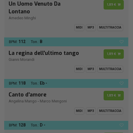
Un Uomo Venuto Da
1,89 €
Lontano
Amedeo Minghi
MIDI
MP3
MULTITRACCIA
112
B
BPM:
Ton.:
La regina dell'ultimo tango
1,89 €
Gianni Morandi
MIDI
MP3
MULTITRACCIA
118
Eb -
BPM:
Ton.:
Canto d'amore
1,89 €
Angelina Mango
-
Marco Mengoni
MIDI
MP3
MULTITRACCIA
128
D -
BPM:
Ton.: