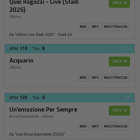
Quei Ragazzi - Live (Stadi
1,89 €
2025)
Ultimo
MIDI
MP3
MULTITRACCIA
Da "Ultimo Live Stadi 2025" - Track 03
110
B
BPM:
Ton.:
Acquario
1,89 €
Ultimo
MIDI
MP3
MULTITRACCIA
120
G
BPM:
Ton.:
Un'emozione Per Sempre
1,89 €
Eros Ramazzotti
-
Ultimo
MIDI
MP3
MULTITRACCIA
Da "Una Storia Importante (2025)"