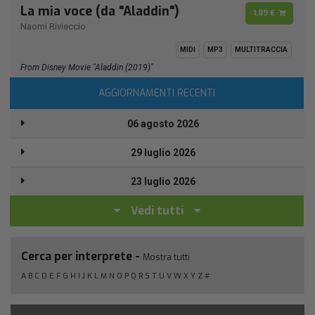
La mia voce (da "Aladdin")
1,89 €
Naomi Rivieccio
MIDI
MP3
MULTITRACCIA
From Disney Movie "Aladdin (2019)"
AGGIORNAMENTI RECENTI
06 agosto 2026
29 luglio 2026
23 luglio 2026
Vedi tutti
Cerca per interprete -
Mostra tutti
A
B
C
D
E
F
G
H
I
J
K
L
M
N
O
P
Q
R
S
T
U
V
W
X
Y
Z
#