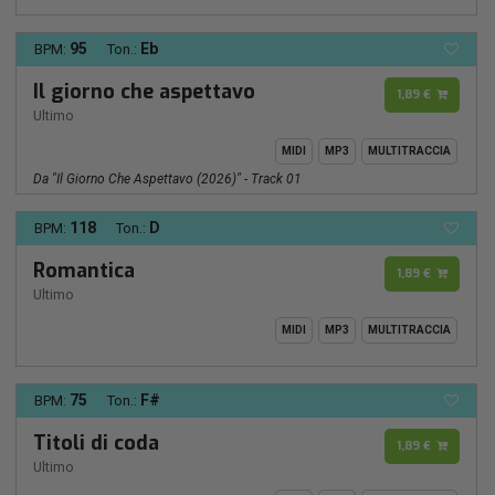
95
Eb
BPM:
Ton.:
Il giorno che aspettavo
1,89 €
Ultimo
MIDI
MP3
MULTITRACCIA
Da "Il Giorno Che Aspettavo (2026)" - Track 01
118
D
BPM:
Ton.:
Romantica
1,89 €
Ultimo
MIDI
MP3
MULTITRACCIA
75
F#
BPM:
Ton.:
Titoli di coda
1,89 €
Ultimo