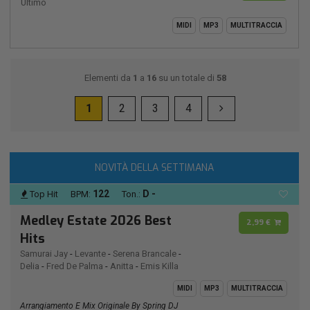
Ultimo
MIDI
MP3
MULTITRACCIA
Elementi da
1
a
16
su un totale di
58
1
2
3
4
NOVITÀ DELLA SETTIMANA
122
D -
Top Hit
BPM:
Ton.:
Medley Estate 2026 Best
2,99 €
Hits
Samurai Jay
-
Levante
-
Serena Brancale
-
Delia
-
Fred De Palma
-
Anitta
-
Emis Killa
MIDI
MP3
MULTITRACCIA
Arrangiamento E Mix Originale By Spring DJ