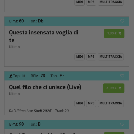
MIDI
MP3
MULTITRACCIA
60
Db
BPM:
Ton.:
Questa insensata voglia di
1,89 €
te
Ultimo
MIDI
MP3
MULTITRACCIA
73
F -
Top Hit
BPM:
Ton.:
Quel filo che ci unisce (Live)
2,99 €
Ultimo
MIDI
MP3
MULTITRACCIA
Da "Ultimo Live Stadi 2025" - Track 20
98
B
BPM:
Ton.: