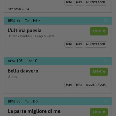
MIDI
MP3
MULTITRACCIA
Live Stadi 2024
75
F# -
BPM:
Ton.:
L'ultima poesia
1,89 €
Ultimo
-
Geolier
-
Takagi & Ketra
MIDI
MP3
MULTITRACCIA
105
C
BPM:
Ton.:
Bella davvero
1,89 €
Ultimo
MIDI
MP3
MULTITRACCIA
65
Db
BPM:
Ton.:
La parte migliore di me
1,89 €