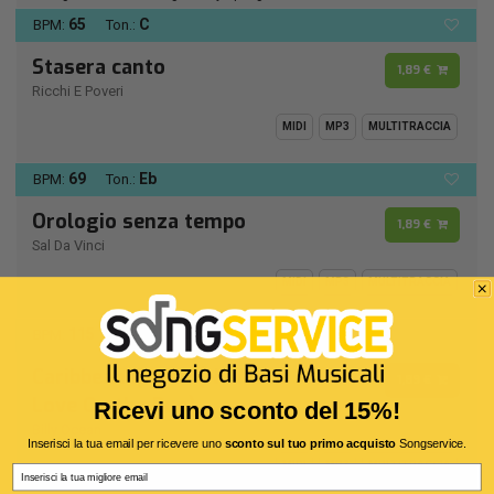
65
C
BPM:
Ton.:
Stasera canto
1,89 €
Ricchi E Poveri
MIDI
MP3
MULTITRACCIA
69
Eb
BPM:
Ton.:
Orologio senza tempo
1,89 €
Sal Da Vinci
MIDI
MP3
MULTITRACCIA
115
D -
BPM:
Ton.:
Caribbean Queen (No More
1,89 €
Love On the Run)
Ricevi uno sconto del 15%!
Billy Ocean
Inserisci la tua email per ricevere uno
sconto sul tuo primo acquisto
Songservice.
MIDI
MP3
MULTITRACCIA
Email