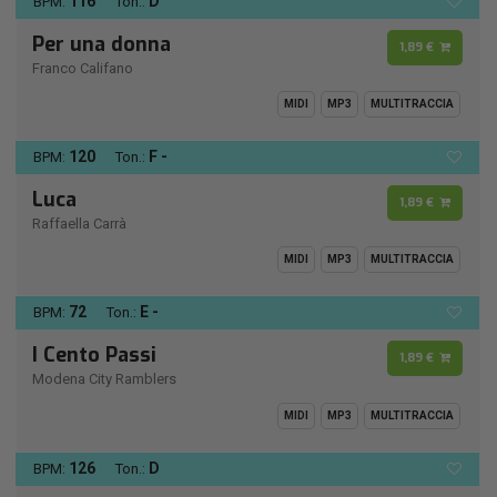
116
D
BPM:
Ton.:
Per una donna
1,89 €
Franco Califano
MIDI
MP3
MULTITRACCIA
120
F -
BPM:
Ton.:
Luca
1,89 €
Raffaella Carrà
MIDI
MP3
MULTITRACCIA
72
E -
BPM:
Ton.:
I Cento Passi
1,89 €
Modena City Ramblers
MIDI
MP3
MULTITRACCIA
126
D
BPM:
Ton.: