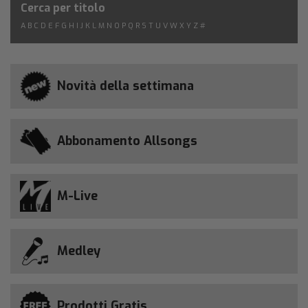
Cerca per titolo
A
B
C
D
E
F
G
H
I
J
K
L
M
N
O
P
Q
R
S
T
U
V
W
X
Y
Z
#
Novità della settimana
Abbonamento Allsongs
M-Live
Medley
Prodotti Gratis