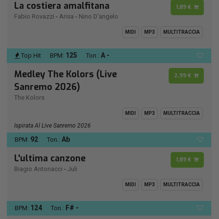
La costiera amalfitana
1,89 €
Fabio Rovazzi
-
Arisa
-
Nino D'angelo
MIDI
MP3
MULTITRACCIA
125
A -
Top Hit
BPM:
Ton.:
Medley The Kolors (Live
2,99 €
Sanremo 2026)
The Kolors
MIDI
MP3
MULTITRACCIA
Ispirata Al Live Sanremo 2026
92
Ab
BPM:
Ton.:
L'ultima canzone
1,89 €
Biagio Antonacci
-
Juli
MIDI
MP3
MULTITRACCIA
124
F# -
BPM:
Ton.: