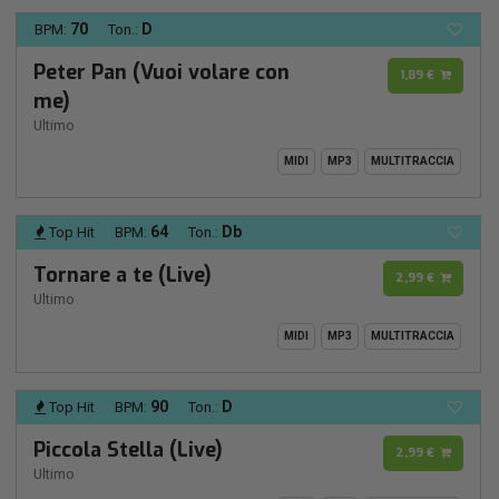
70
D
BPM:
Ton.:
Peter Pan (Vuoi volare con
1,89 €
me)
Ultimo
MIDI
MP3
MULTITRACCIA
64
Db
Top Hit
BPM:
Ton.:
Tornare a te (Live)
2,99 €
Ultimo
MIDI
MP3
MULTITRACCIA
90
D
Top Hit
BPM:
Ton.:
Piccola Stella (Live)
2,99 €
Ultimo