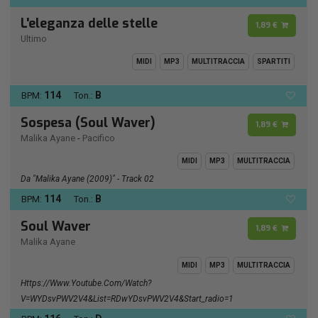
L'eleganza delle stelle
1,89 €
Ultimo
MIDI
MP3
MULTITRACCIA
SPARTITI
114
B
BPM:
Ton.:
Sospesa (Soul Waver)
1,89 €
Malika Ayane
-
Pacifico
MIDI
MP3
MULTITRACCIA
Da "Malika Ayane (2009)" - Track 02
114
B
BPM:
Ton.:
Soul Waver
1,89 €
Malika Ayane
MIDI
MP3
MULTITRACCIA
Https://www.youtube.com/watch?
V=wYDsvPWV2V4&list=RDwYDsvPWV2V4&start_radio=1