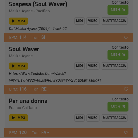
Con testo
Sospesa (Soul Waver)
1,89 €
Malika Ayane
-
Pacifico
MP3
MIDI
VIDEO
MULTITRACCIA
Da "Malika Ayane (2009)" - Track 02
114
SI
BPM:
Ton.:
Con testo
Soul Waver
1,89 €
Malika Ayane
MP3
MIDI
VIDEO
MULTITRACCIA
Https://www.youtube.com/watch?
V=wYDsvPWV2V4&list=RDwYDsvPWV2V4&start_radio=1
116
RE
BPM:
Ton.:
Con testo
Per una donna
1,89 €
Franco Califano
MP3
MIDI
VIDEO
MULTITRACCIA
120
FA -
BPM:
Ton.: