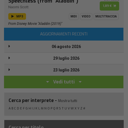
Speechless (from "Aladdin")
1,89 €
Naomi Scott
MP3
MIDI
VIDEO
MULTITRACCIA
From Disney Movie "Aladdin (2019)"
AGGIORNAMENTI RECENTI
06 agosto 2026
29 luglio 2026
23 luglio 2026
Vedi tutti
Cerca per interprete -
Mostra tutti
A
B
C
D
E
F
G
H
I
J
K
L
M
N
O
P
Q
R
S
T
U
V
W
X
Y
Z
#
Cerca per titolo