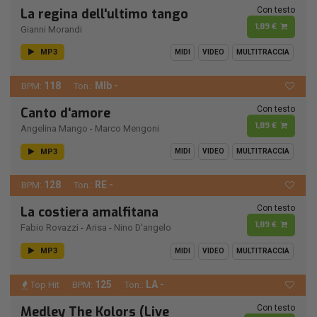
Con testo
La regina dell'ultimo tango
1,89 €
Gianni Morandi
MP3
MIDI
VIDEO
MULTITRACCIA
118
MIb -
BPM:
Ton.:
Con testo
Canto d'amore
1,89 €
Angelina Mango
-
Marco Mengoni
MP3
MIDI
VIDEO
MULTITRACCIA
128
RE -
BPM:
Ton.:
Con testo
La costiera amalfitana
1,89 €
Fabio Rovazzi
-
Arisa
-
Nino D'angelo
MP3
MIDI
VIDEO
MULTITRACCIA
125
LA -
Top Hit
BPM:
Ton.:
Con testo
Medley The Kolors (Live