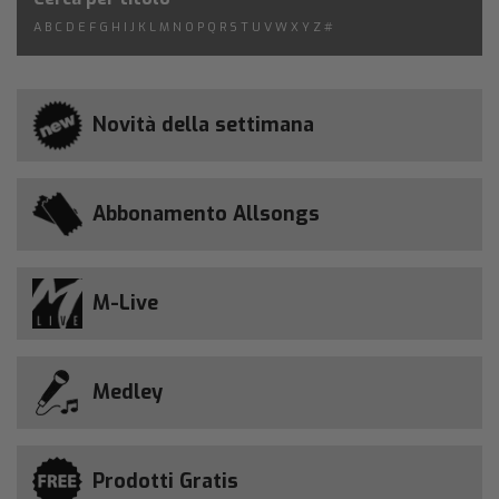
A
B
C
D
E
F
G
H
I
J
K
L
M
N
O
P
Q
R
S
T
U
V
W
X
Y
Z
#
Novità della settimana
Abbonamento Allsongs
M-Live
Medley
Prodotti Gratis