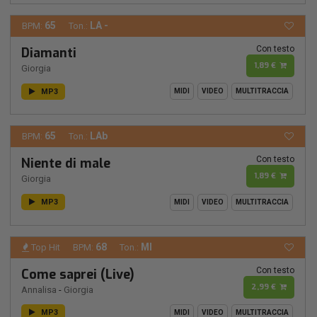
65
LA -
BPM:
Ton.:
Con testo
Diamanti
1,89 €
Giorgia
MP3
MIDI
VIDEO
MULTITRACCIA
65
LAb
BPM:
Ton.:
Con testo
Niente di male
1,89 €
Giorgia
MP3
MIDI
VIDEO
MULTITRACCIA
68
MI
Top Hit
BPM:
Ton.:
Con testo
Come saprei (Live)
2,99 €
Annalisa
-
Giorgia
MP3
MIDI
VIDEO
MULTITRACCIA