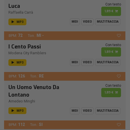
Con testo
Luca
1,89 €
Raffaella Carrà
MP3
MIDI
VIDEO
MULTITRACCIA
72
MI -
BPM:
Ton.:
Con testo
I Cento Passi
1,89 €
Modena City Ramblers
MP3
MIDI
VIDEO
MULTITRACCIA
126
RE
BPM:
Ton.:
Con testo
Un Uomo Venuto Da
1,89 €
Lontano
Amedeo Minghi
MP3
MIDI
VIDEO
MULTITRACCIA
112
SI
BPM:
Ton.: