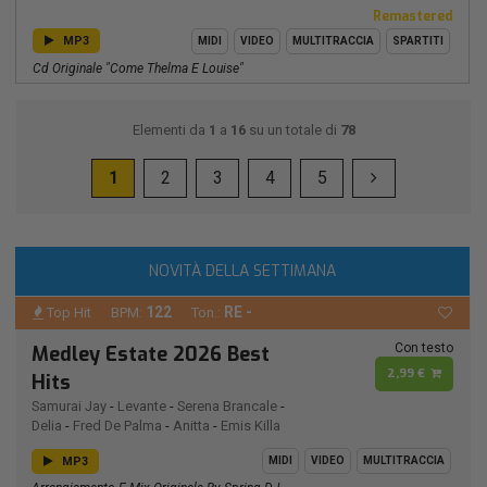
Remastered
MP3
MIDI
VIDEO
MULTITRACCIA
SPARTITI
Cd Originale "Come Thelma E Louise"
Elementi da
1
a
16
su un totale di
78
1
2
3
4
5
NOVITÀ DELLA SETTIMANA
122
RE -
Top Hit
BPM:
Ton.:
Con testo
Medley Estate 2026 Best
2,99 €
Hits
Samurai Jay
-
Levante
-
Serena Brancale
-
Delia
-
Fred De Palma
-
Anitta
-
Emis Killa
MP3
MIDI
VIDEO
MULTITRACCIA