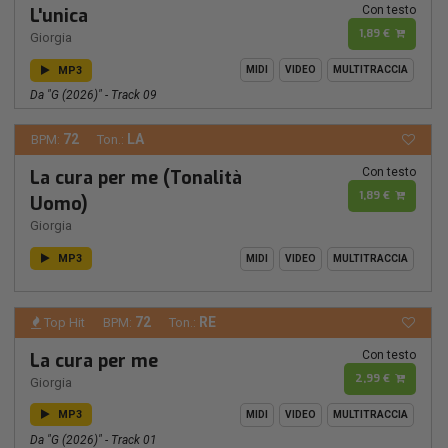
Con testo
L'unica
1,89 €
Giorgia
MP3
MIDI
VIDEO
MULTITRACCIA
Da "G (2026)" - Track 09
72
LA
BPM:
Ton.:
Con testo
La cura per me (Tonalità
1,89 €
Uomo)
Giorgia
MP3
MIDI
VIDEO
MULTITRACCIA
72
RE
Top Hit
BPM:
Ton.:
Con testo
La cura per me
2,99 €
Giorgia
MP3
MIDI
VIDEO
MULTITRACCIA
Da "G (2026)" - Track 01