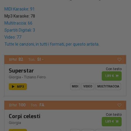
MIDI Karaoke: 91
Mp3 Karaoke: 78
Multitraccia: 66
Spartiti Digitali: 3
Video: 77
Tutte le canzoni, in tutti i formati, per questo artista.
82
SI -
BPM:
Ton.:
Con testo
Superstar
1,89 €
Giorgia
-
Tiziano Ferro
MP3
MIDI
VIDEO
MULTITRACCIA
100
FA
BPM:
Ton.:
Con testo
Corpi celesti
1,89 €
Giorgia