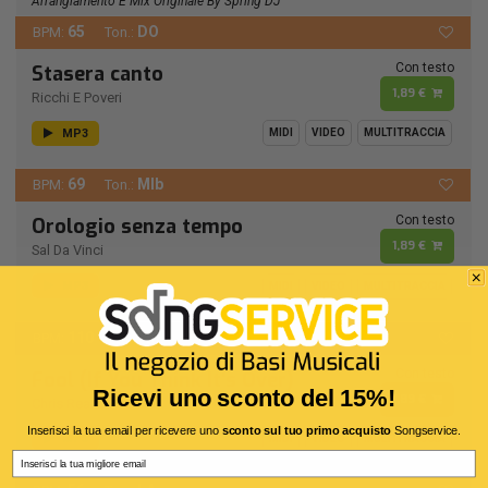
Arrangiamento E Mix Originale By Spring DJ
65
DO
BPM:
Ton.:
Con testo
Stasera canto
1,89 €
Ricchi E Poveri
MP3
MIDI
VIDEO
MULTITRACCIA
69
MIb
BPM:
Ton.:
Con testo
Orologio senza tempo
1,89 €
Sal Da Vinci
MP3
MIDI
VIDEO
MULTITRACCIA
110
RE
BPM:
Ton.:
Con testo
Fool (If You Think It's Over)
Ricevi uno sconto del 15%!
1,89 €
Chris Rea
Inserisci la tua email per ricevere uno
sconto sul tuo primo acquisto
Songservice.
MP3
MIDI
VIDEO
MULTITRACCIA
Email