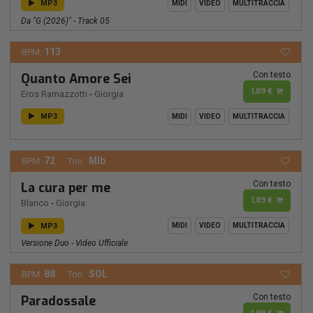
MP3
MIDI
VIDEO
MULTITRACCIA
Da "G (2026)" - Track 05
113
BPM:
Con testo
Quanto Amore Sei
1,89 €
Eros Ramazzotti
-
Giorgia
MP3
MIDI
VIDEO
MULTITRACCIA
72
MIb
BPM:
Ton.:
Con testo
La cura per me
1,89 €
Blanco
-
Giorgia
MP3
MIDI
VIDEO
MULTITRACCIA
Versione Duo - Video Ufficiale
88
SOL
BPM:
Ton.:
Con testo
Paradossale