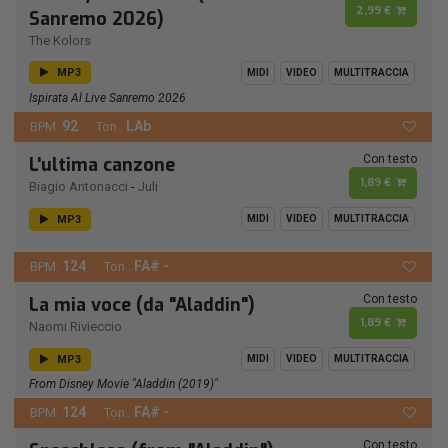
2,99 €
Sanremo 2026)
The Kolors
MP3
MIDI
VIDEO
MULTITRACCIA
Ispirata Al Live Sanremo 2026
92
LAb
BPM:
Ton.:
Con testo
L'ultima canzone
1,89 €
Biagio Antonacci
-
Juli
MP3
MIDI
VIDEO
MULTITRACCIA
124
FA# -
BPM:
Ton.:
Con testo
La mia voce (da "Aladdin")
1,89 €
Naomi Rivieccio
MP3
MIDI
VIDEO
MULTITRACCIA
From Disney Movie "Aladdin (2019)"
124
FA# -
BPM:
Ton.:
Con testo