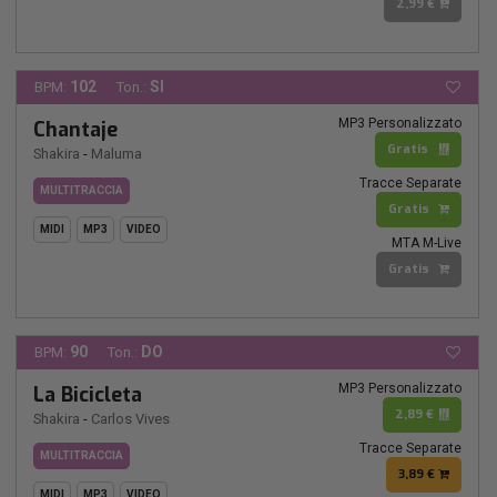
2,99 €
102
SI
BPM:
Ton.:
MP3 Personalizzato
Chantaje
Gratis
Shakira
-
Maluma
Tracce Separate
MULTITRACCIA
Gratis
MIDI
MP3
VIDEO
MTA M-Live
Gratis
90
DO
BPM:
Ton.:
MP3 Personalizzato
La Bicicleta
2,89 €
Shakira
-
Carlos Vives
Tracce Separate
MULTITRACCIA
3,89 €
MIDI
MP3
VIDEO