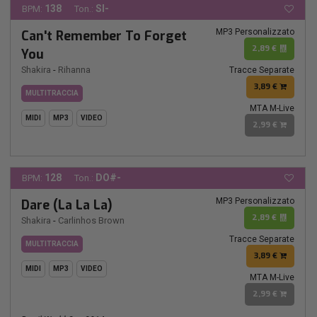
138
SI-
BPM:
Ton.:
MP3 Personalizzato
Can't Remember To Forget
2,89 €
You
Shakira
-
Rihanna
Tracce Separate
3,89 €
MULTITRACCIA
MTA M-Live
MIDI
MP3
VIDEO
2,99 €
128
DO#-
BPM:
Ton.:
MP3 Personalizzato
Dare (La La La)
2,89 €
Shakira
-
Carlinhos Brown
Tracce Separate
MULTITRACCIA
3,89 €
MIDI
MP3
VIDEO
MTA M-Live
2,99 €