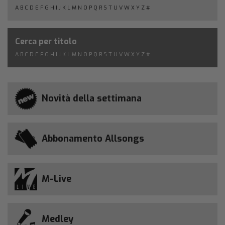
A
B
C
D
E
F
G
H
I
J
K
L
M
N
O
P
Q
R
S
T
U
V
W
X
Y
Z
#
Cerca per titolo
A
B
C
D
E
F
G
H
I
J
K
L
M
N
O
P
Q
R
S
T
U
V
W
X
Y
Z
#
Novità della settimana
Abbonamento Allsongs
M-Live
Medley