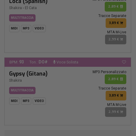
Loca (Spanish)
2,89 €
Shakira
-
El Cata
Tracce Separate
MULTITRACCIA
3,89 €
MIDI
MP3
VIDEO
MTA M-Live
2,99 €
93
DO#
BPM:
Ton.:
Voce Solista
MP3 Personalizzato
Gypsy (Gitana)
2,89 €
Shakira
Tracce Separate
MULTITRACCIA
3,89 €
MIDI
MP3
VIDEO
MTA M-Live
2,99 €