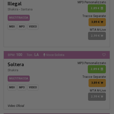
MP3 Personalizzato
Illegal
2,89 €
Shakira
-
Santana
Tracce Separate
MULTITRACCIA
3,89 €
MIDI
MP3
VIDEO
MTA M-Live
2,99 €
100
LA
BPM:
Ton.:
Voce Solista
MP3 Personalizzato
Soltera
2,89 €
Shakira
Tracce Separate
MULTITRACCIA
3,89 €
MIDI
MP3
VIDEO
MTA M-Live
2,99 €
Video Oficial