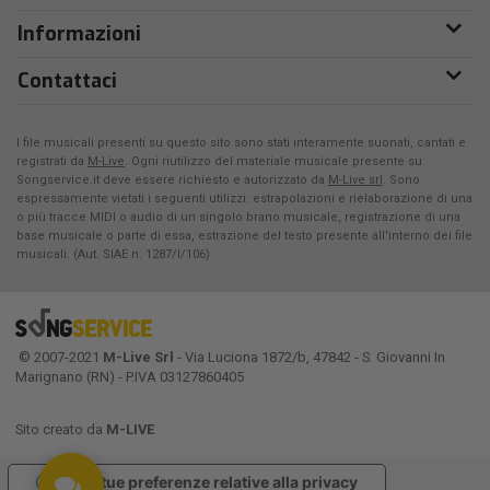
Informazioni
Contattaci
I file musicali presenti su questo sito sono stati interamente suonati, cantati e
registrati da
M-Live
. Ogni riutilizzo del materiale musicale presente su
Songservice.it deve essere richiesto e autorizzato da
M-Live srl
. Sono
espressamente vietati i seguenti utilizzi: estrapolazioni e rielaborazione di una
o più tracce MIDI o audio di un singolo brano musicale, registrazione di una
base musicale o parte di essa, estrazione del testo presente all'interno dei file
musicali. (Aut. SIAE n. 1287/I/106)
© 2007-2021
M-Live Srl
- Via Luciona 1872/b, 47842 - S. Giovanni In
Marignano (RN) - P.IVA 03127860405
Sito creato da
M-LIVE
Le tue preferenze relative alla privacy