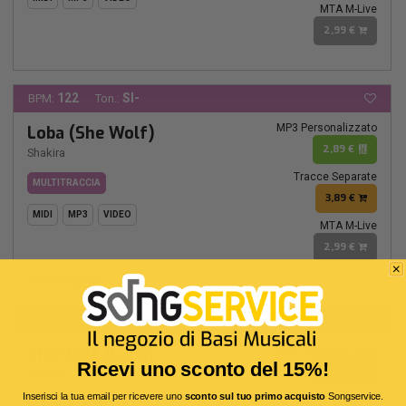
MTA M-Live
2,99 €
122
SI-
BPM:
Ton.:
MP3 Personalizzato
Loba (She Wolf)
2,89 €
Shakira
Tracce Separate
MULTITRACCIA
3,89 €
MIDI
MP3
VIDEO
MTA M-Live
2,99 €
Testo Spagnolo
122
SI-
BPM:
Ton.:
MP3 Personalizzato
She Wolf (Loba)
Ricevi uno sconto del 15%!
2,89 €
Shakira
Inserisci la tua email per ricevere uno
sconto sul tuo primo acquisto
Songservice.
Tracce Separate
MULTITRACCIA