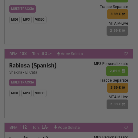
Tracce Separate
MULTITRACCIA
3,89 €
MIDI
MP3
VIDEO
MTA M-Live
2,99 €
133
SOL-
BPM:
Ton.:
Voce Solista
MP3 Personalizzato
Rabiosa (Spanish)
2,89 €
Shakira
-
El Cata
Tracce Separate
MULTITRACCIA
3,89 €
MIDI
MP3
VIDEO
MTA M-Live
2,99 €
112
LA-
BPM:
Ton.:
Voce Solista
MP3 Personalizzato