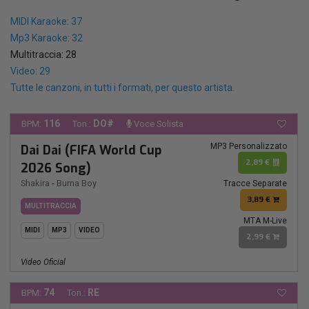
MIDI Karaoke: 37
Mp3 Karaoke: 32
Multitraccia: 28
Video: 29
Tutte le canzoni, in tutti i formati, per questo artista.
116
DO#
BPM:
Ton.:
Voce Solista
MP3 Personalizzato
Dai Dai (FIFA World Cup
2,89 €
2026 Song)
Shakira
-
Burna Boy
Tracce Separate
3,89 €
MULTITRACCIA
MTA M-Live
MIDI
MP3
VIDEO
2,99 €
Video Oficial
74
RE
BPM:
Ton.: