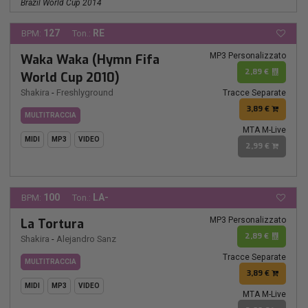
Brazil World Cup 2014
127
RE
BPM:
Ton.:
MP3 Personalizzato
Waka Waka (Hymn Fifa
2,89 €
World Cup 2010)
Shakira
-
Freshlyground
Tracce Separate
3,89 €
MULTITRACCIA
MTA M-Live
MIDI
MP3
VIDEO
2,99 €
100
LA-
BPM:
Ton.:
MP3 Personalizzato
La Tortura
2,89 €
Shakira
-
Alejandro Sanz
Tracce Separate
MULTITRACCIA
3,89 €
MIDI
MP3
VIDEO
MTA M-Live