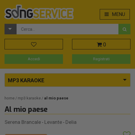
MENU
0
Accedi
Registrati
MP3 KARAOKE
home
mp3 karaoke
al mio paese
Al mio paese
Serena Brancale
Levante
Delia
-
-