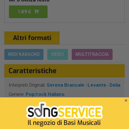
1,89 €
Altri formati
MIDI KARAOKE
VIDEO
MULTITRACCIA
Caratteristiche
Interpreti Originali:
Serena Brancale
Levante
Delia
-
-
Genere:
Pop/rock Italiano
Autore:
A.La Cava - C.Lagona - D.Buglisi -
F.Abbate - M.Finotti - S.Brancale - S.Capu
Durata:
3 Min 18 Sec
Segnatura:
4/4