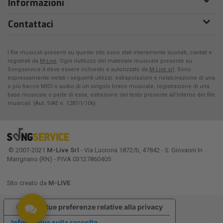
Informazioni
Contattaci
I file musicali presenti su questo sito sono stati interamente suonati, cantati e
registrati da
M-Live
. Ogni riutilizzo del materiale musicale presente su
Songservice.it deve essere richiesto e autorizzato da
M-Live srl
. Sono
espressamente vietati i seguenti utilizzi: estrapolazioni e rielaborazione di una
o più tracce MIDI o audio di un singolo brano musicale, registrazione di una
base musicale o parte di essa, estrazione del testo presente all'interno dei file
musicali. (Aut. SIAE n. 1287/I/106)
© 2007-2021
M-Live Srl
- Via Luciona 1872/b, 47842 - S. Giovanni In
Marignano (RN) - P.IVA 03127860405
Sito creato da
M-LIVE
Le tue preferenze relative alla privacy
Informativa sulla raccolta