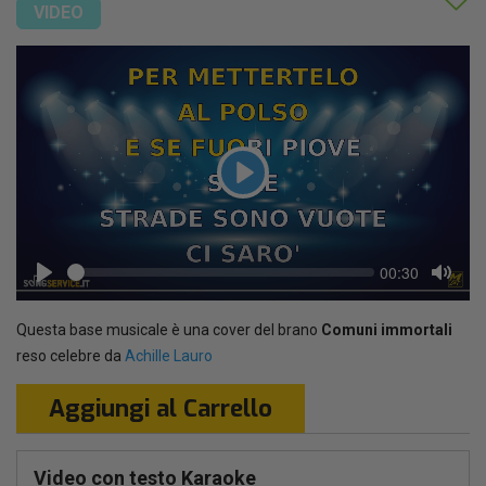
VIDEO
Play
Seek
Current
00:30
time
Play
Toggl
Mute
Questa base musicale è una cover del brano
Comuni immortali
reso celebre da
Achille Lauro
Aggiungi al Carrello
Video con testo Karaoke