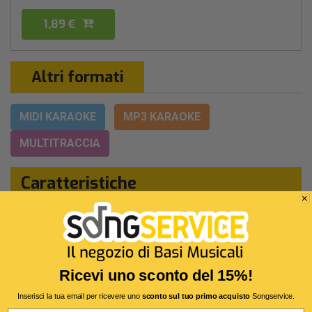
1,89 €
Altri formati
MIDI KARAOKE
MP3 KARAOKE
MULTITRACCIA
Caratteristiche
Interprete Originale:
Achille Lauro
Genere:
Pop/rock Italiano
Autore:
L.De Marinis - D.Simonetta - P.Santo
Ricevi uno sconto del 15%!
Durata:
3 Min 28 Sec
Inserisci la tua email per ricevere uno
sconto sul tuo primo acquisto
Songservice.
Segnatura:
4/4
Email