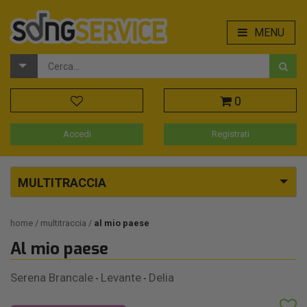
MENU
0
Accedi
Registrati
MULTITRACCIA
home
multitraccia
al mio paese
Al mio paese
Serena Brancale
Levante
Delia
-
-