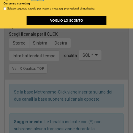
Consenso marketing
Voce guida femminile
Seleziona questa casella per ricevere messaggi promozionali di marketing.
VOGLIO LO SCONTO
Opzioni
Scegli il canale per il CLICK
Stereo
Sinistra
Destra
SOL *
Tonalità:
Intro battendo il tempo
Var.:
0
Qualità:
TOP
Se la base Metronomo-Click viene inserita su uno dei
due canali la base suonerà sul canale opposto.
Suggerimento:
Le tonalità indicate con (*) non
subiranno alcuna transposizione durante la