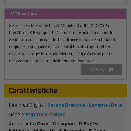
MTA M-Live
Se possiedi Merish5+ PLUS, Merish5 Xynthia2, DIVO Plus,
DIVO Pro o B.Beat questo è il formato Audio giusto per te.
Scarica in un colpo solo tutte le tracce separate in tonalità
originale, e gestiscile dal vivo con il tuo strumento M-Live
abilitato. Il progetto include Marker, Testi e Accordi per un
utilizzo live al massimo della maneggevolezza.
2,99 €
Caratteristiche
Interpreti Originali:
Serena Brancale
Levante
Delia
-
-
Genere:
Pop/rock Italiano
Autore:
A.La Cava - C.Lagona - D.Buglisi -
F.Abbate - M.Finotti - S.Brancale - S.Capu