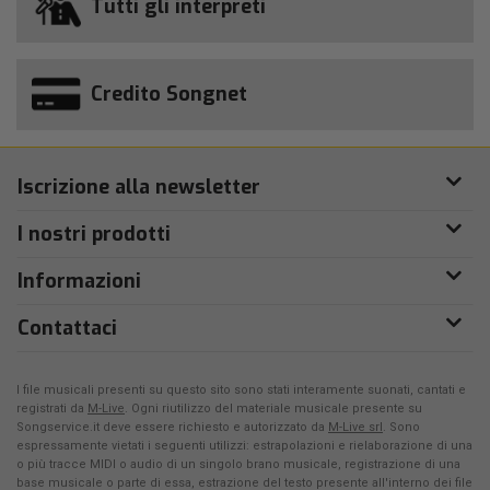
Tutti gli interpreti
Credito Songnet
Iscrizione alla newsletter
I nostri prodotti
Informazioni
Contattaci
I file musicali presenti su questo sito sono stati interamente suonati, cantati e
registrati da
M-Live
. Ogni riutilizzo del materiale musicale presente su
Songservice.it deve essere richiesto e autorizzato da
M-Live srl
. Sono
espressamente vietati i seguenti utilizzi: estrapolazioni e rielaborazione di una
o più tracce MIDI o audio di un singolo brano musicale, registrazione di una
base musicale o parte di essa, estrazione del testo presente all'interno dei file