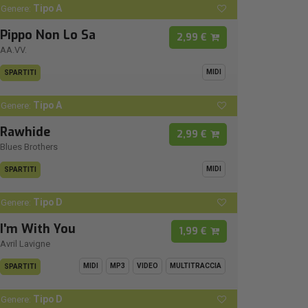
Tipo A
Genere:
Pippo Non Lo Sa
2,99 €
AA.VV.
MIDI
SPARTITI
Tipo A
Genere:
Rawhide
2,99 €
Blues Brothers
MIDI
SPARTITI
Tipo D
Genere:
I'm With You
1,99 €
Avril Lavigne
MIDI
MP3
VIDEO
MULTITRACCIA
SPARTITI
Tipo D
Genere: