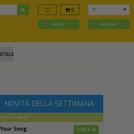
0
IT
Accedi
Registrati
GITALE
NOVITÀ DELLA SETTIMANA
Tipo A
Genere:
Your Song
2,99 €