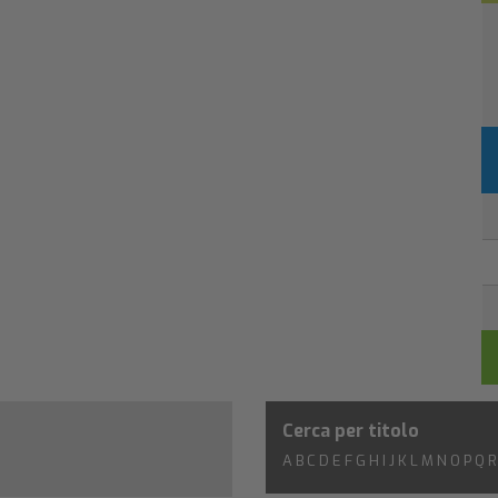
Cerca per titolo
A
B
C
D
E
F
G
H
I
J
K
L
M
N
O
P
Q
R