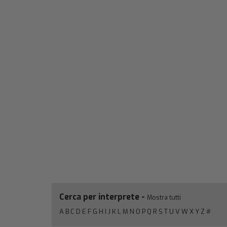
Cerca per interprete -
Mostra tutti
A
B
C
D
E
F
G
H
I
J
K
L
M
N
O
P
Q
R
S
T
U
V
W
X
Y
Z
#