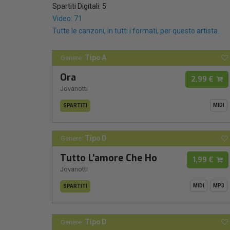
Spartiti Digitali: 5
Video: 71
Tutte le canzoni, in tutti i formati, per questo artista.
Tipo A
Genere:
Ora
2,99 €
Jovanotti
MIDI
SPARTITI
Tipo D
Genere:
Tutto L'amore Che Ho
1,99 €
Jovanotti
MIDI
MP3
SPARTITI
Tipo D
Genere: