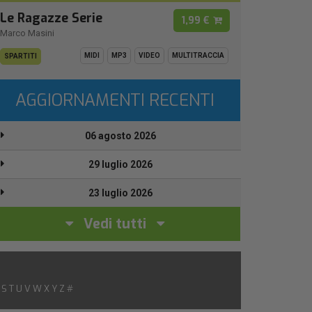
Le Ragazze Serie
1,99 €
Marco Masini
MIDI
MP3
VIDEO
MULTITRACCIA
SPARTITI
AGGIORNAMENTI RECENTI
06 agosto 2026
29 luglio 2026
23 luglio 2026
Vedi tutti
S
T
U
V
W
X
Y
Z
#