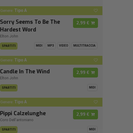
Tipo A
Genere:
Sorry Seems To Be The
2,99 €
Hardest Word
Elton John
MIDI
MP3
VIDEO
MULTITRACCIA
SPARTITI
Tipo A
Genere:
Candle In The Wind
2,99 €
Elton John
MIDI
SPARTITI
Tipo A
Genere:
Pippi Calzelunghe
2,99 €
Coro Dell'antoniano
MIDI
SPARTITI