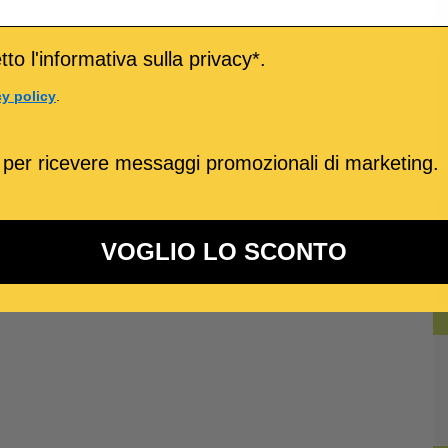
to l'informativa sulla privacy*.
cy policy
.
 per ricevere messaggi promozionali di marketing.
VOGLIO LO SCONTO