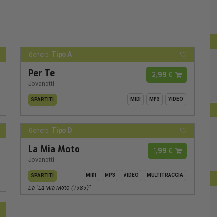
Tipo A
Genere:
Per Te
2,99 €
Jovanotti
MIDI
MP3
VIDEO
SPARTITI
Tipo D
Genere:
La Mia Moto
1,99 €
Jovanotti
MIDI
MP3
VIDEO
MULTITRACCIA
SPARTITI
Da "la Mia Moto (1989)"