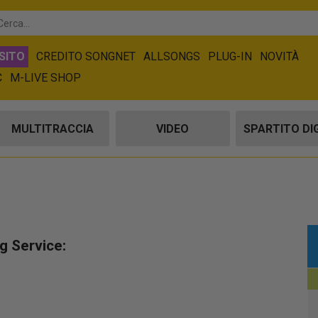
SITO
CREDITO SONGNET
ALLSONGS
PLUG-IN
NOVITÀ
C
M-LIVE SHOP
MULTITRACCIA
VIDEO
SPARTITO DI
g Service: