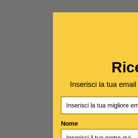
Ric
Inserisci la tua emai
Email
Nome