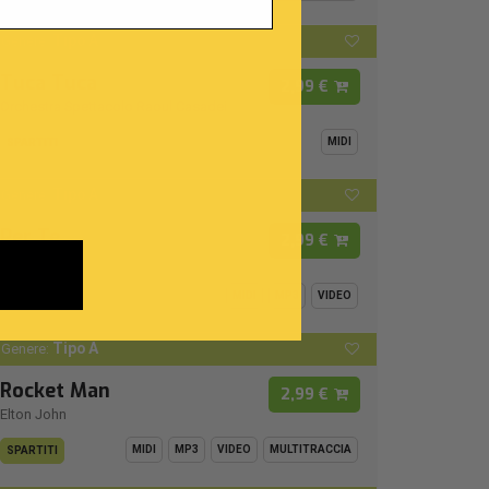
Tipo A
Genere:
Tuca Tuca
2,99 €
Orchestra Spettacolo Raoul Casadei
MIDI
SPARTITI
Tipo A
Genere:
Per Te
2,99 €
Jovanotti
MIDI
MP3
VIDEO
SPARTITI
Tipo A
Genere:
Rocket Man
2,99 €
Elton John
MIDI
MP3
VIDEO
MULTITRACCIA
SPARTITI