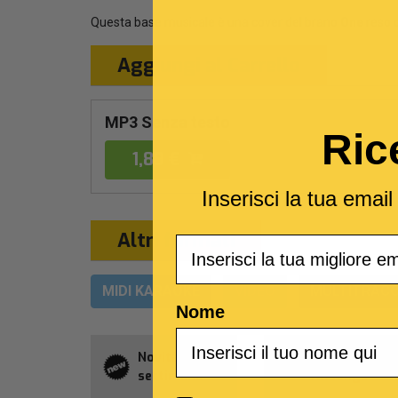
Questa base musicale è una cover del brano
One
reso 
Aggiungi al Carrello
MP3 Senza testo
Ric
1,89 €
Inserisci la tua emai
Altri formati
Email
MIDI KARAOKE
VIDEO
MULTITRACC
Nome
Novità della
Abbonament
settimana
Allsongs