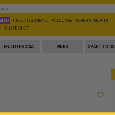
SITO
CREDITO SONGNET
ALLSONGS
PLUG-IN
NOVITÀ
C
M-LIVE SHOP
MULTITRACCIA
VIDEO
SPARTITO DI