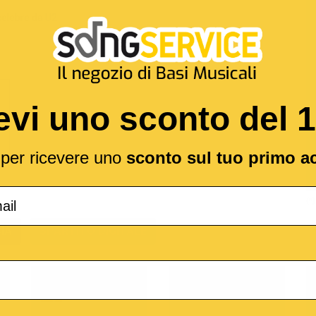
celebre da
U2
evi uno sconto del 
l per ricevere uno
sconto sul tuo primo a
(*
IA
SPARTITO DIGITALE
o
M-Live
Medley