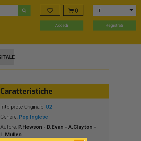
0
IT
Accedi
Registrati
GITALE
Caratteristiche
Interprete Originale:
U2
Genere:
Pop Inglese
Autore:
P.Hewson - D.Evan - A.Clayton -
L.Mullen