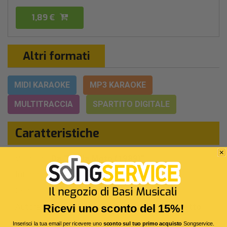
1,89 €
Altri formati
MIDI KARAOKE
MP3 KARAOKE
MULTITRACCIA
SPARTITO DIGITALE
Caratteristiche
Versione:
Da "la Mia Moto (1989)"
Interprete Originale:
Jovanotti
Genere:
Pop Italiano
Autore:
Jovanotti - L.Cersosimo - C.Cecchetto
Ricevi uno sconto del 15%!
Durata:
4 Min 15 Sec
Inserisci la tua email per ricevere uno
sconto sul tuo primo acquisto
Songservice.