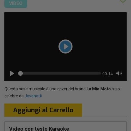
VIDEO
Play
Seek
Current
00:14
time
Play
Toggl
Mute
Questa base musicale è una cover del brano
La Mia Moto
reso
celebre da
Jovanotti
Aggiungi al Carrello
Video con testo Karaoke