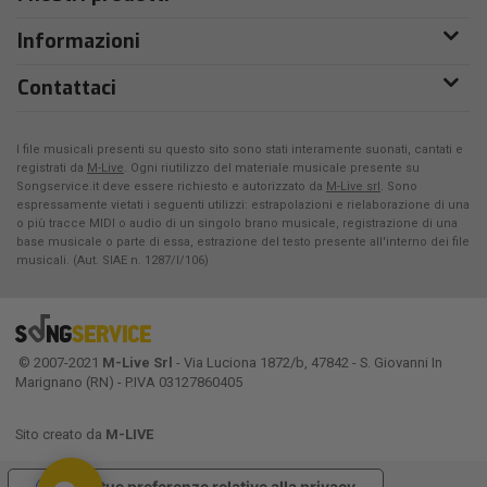
Informazioni
Contattaci
I file musicali presenti su questo sito sono stati interamente suonati, cantati e
registrati da
M-Live
. Ogni riutilizzo del materiale musicale presente su
Songservice.it deve essere richiesto e autorizzato da
M-Live srl
. Sono
espressamente vietati i seguenti utilizzi: estrapolazioni e rielaborazione di una
o più tracce MIDI o audio di un singolo brano musicale, registrazione di una
base musicale o parte di essa, estrazione del testo presente all'interno dei file
musicali. (Aut. SIAE n. 1287/I/106)
© 2007-2021
M-Live Srl
- Via Luciona 1872/b, 47842 - S. Giovanni In
Marignano (RN) - P.IVA 03127860405
Sito creato da
M-LIVE
Le tue preferenze relative alla privacy