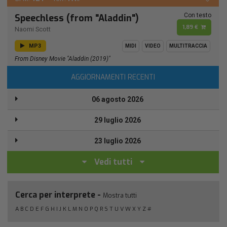
Con testo
Speechless (from "Aladdin")
1,89 €
Naomi Scott
MP3
MIDI
VIDEO
MULTITRACCIA
From Disney Movie "Aladdin (2019)"
AGGIORNAMENTI RECENTI
06 agosto 2026
29 luglio 2026
23 luglio 2026
Vedi tutti
Cerca per interprete -
Mostra tutti
A
B
C
D
E
F
G
H
I
J
K
L
M
N
O
P
Q
R
S
T
U
V
W
X
Y
Z
#