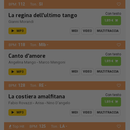
112
SI
BPM:
Ton.:
Con testo
La regina dell'ultimo tango
1,89 €
Gianni Morandi
MP3
MIDI
VIDEO
MULTITRACCIA
118
MIb -
BPM:
Ton.:
Con testo
Canto d'amore
1,89 €
Angelina Mango
-
Marco Mengoni
MP3
MIDI
VIDEO
MULTITRACCIA
128
RE -
BPM:
Ton.:
Con testo
La costiera amalfitana
1,89 €
Fabio Rovazzi
-
Arisa
-
Nino D'angelo
MP3
MIDI
VIDEO
MULTITRACCIA
125
LA -
Top Hit
BPM:
Ton.: