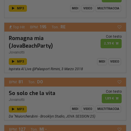
MP3
MIDI
VIDEO
MULTITRACCIA
195
RE
Top Hit
BPM:
Ton.:
Con testo
Romagna mia
2,99 €
(JovaBeachParty)
Jovanotti
MP3
MIDI
VIDEO
Ispirata Al Live @Palasport Rimini, 3 Marzo 2018
81
DO
BPM:
Ton.:
Con testo
So solo che la vita
1,89 €
Jovanotti
MP3
MIDI
VIDEO
MULTITRACCIA
Da "Niuiorcherubini - Brooklyn Studio, JOVA SESSION 25)
127
MI -
BPM:
Ton.: