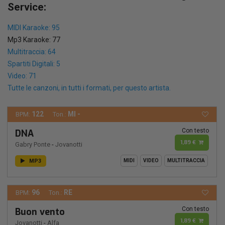
Service:
MIDI Karaoke: 95
Mp3 Karaoke: 77
Multitraccia: 64
Spartiti Digitali: 5
Video: 71
Tutte le canzoni, in tutti i formati, per questo artista.
122
MI -
BPM:
Ton.:
Con testo
DNA
1,89 €
Gabry Ponte
-
Jovanotti
MP3
MIDI
VIDEO
MULTITRACCIA
96
RE
BPM:
Ton.:
Con testo
Buon vento
1,89 €
Jovanotti
-
Alfa