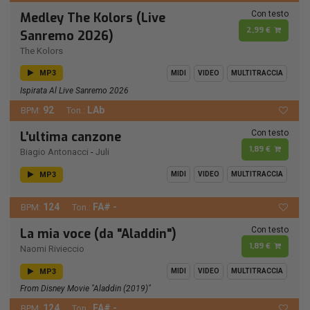
Con testo
Medley The Kolors (Live
2,99 €
Sanremo 2026)
The Kolors
MP3
MIDI
VIDEO
MULTITRACCIA
Ispirata Al Live Sanremo 2026
92
LAb
BPM:
Ton.:
Con testo
L'ultima canzone
1,89 €
Biagio Antonacci
-
Juli
MP3
MIDI
VIDEO
MULTITRACCIA
124
FA# -
BPM:
Ton.:
Con testo
La mia voce (da "Aladdin")
1,89 €
Naomi Rivieccio
MP3
MIDI
VIDEO
MULTITRACCIA
From Disney Movie "Aladdin (2019)"
124
FA# -
BPM:
Ton.: