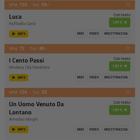
120
FA -
BPM:
Ton.:
Con testo
Luca
1,89 €
Raffaella Carrà
MP3
MIDI
VIDEO
MULTITRACCIA
72
MI -
BPM:
Ton.:
Con testo
I Cento Passi
1,89 €
Modena City Ramblers
MP3
MIDI
VIDEO
MULTITRACCIA
126
RE
BPM:
Ton.:
Con testo
Un Uomo Venuto Da
1,89 €
Lontano
Amedeo Minghi
MP3
MIDI
VIDEO
MULTITRACCIA