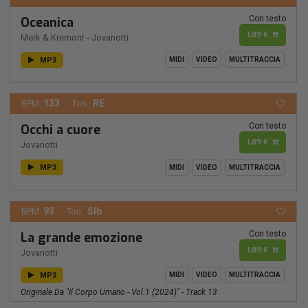
Con testo
Oceanica
1,89 €
Merk & Kremont
-
Jovanotti
MP3
MIDI
VIDEO
MULTITRACCIA
133
RE
BPM:
Ton.:
Con testo
Occhi a cuore
1,89 €
Jovanotti
MP3
MIDI
VIDEO
MULTITRACCIA
93
SIb
BPM:
Ton.:
Con testo
La grande emozione
1,89 €
Jovanotti
MP3
MIDI
VIDEO
MULTITRACCIA
Originale Da "Il Corpo Umano - Vol.1 (2024)" - Track 13