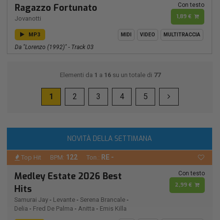
Con testo
Ragazzo Fortunato
1,89 €
Jovanotti
MP3
MIDI
VIDEO
MULTITRACCIA
Da "lorenzo (1992)" - Track 03
Elementi da
1
a
16
su un totale di
77
1
2
3
4
5
NOVITÀ DELLA SETTIMANA
122
RE -
Top Hit
BPM:
Ton.:
Con testo
Medley Estate 2026 Best
2,99 €
Hits
Samurai Jay
-
Levante
-
Serena Brancale
-
Delia
-
Fred De Palma
-
Anitta
-
Emis Killa