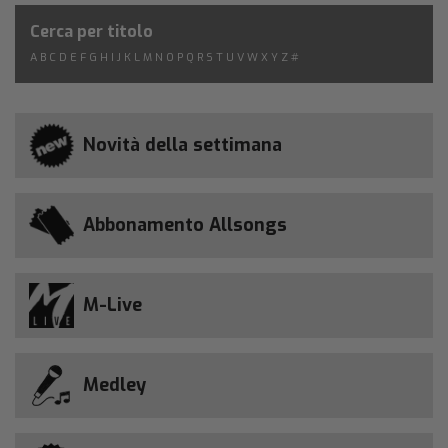
Cerca per titolo
A
B
C
D
E
F
G
H
I
J
K
L
M
N
O
P
Q
R
S
T
U
V
W
X
Y
Z
#
Novità della settimana
Abbonamento Allsongs
M-Live
Medley