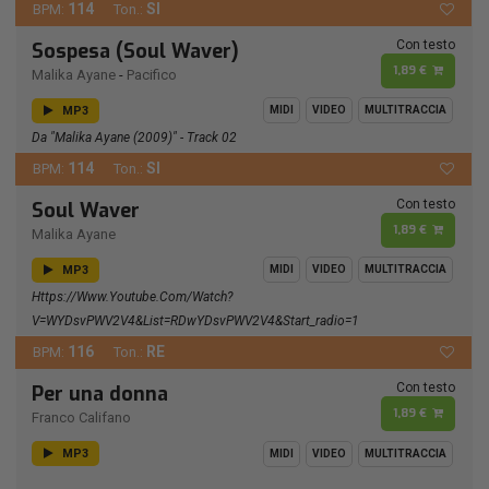
114
SI
BPM:
Ton.:
Con testo
Sospesa (Soul Waver)
1,89 €
Malika Ayane
-
Pacifico
MP3
MIDI
VIDEO
MULTITRACCIA
Da "Malika Ayane (2009)" - Track 02
114
SI
BPM:
Ton.:
Con testo
Soul Waver
1,89 €
Malika Ayane
MP3
MIDI
VIDEO
MULTITRACCIA
Https://www.youtube.com/watch?
V=wYDsvPWV2V4&list=RDwYDsvPWV2V4&start_radio=1
116
RE
BPM:
Ton.:
Con testo
Per una donna
1,89 €
Franco Califano
MP3
MIDI
VIDEO
MULTITRACCIA