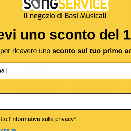
evi uno sconto del 
l per ricevere uno
sconto sul tuo primo a
EO
MULTITRACCIA
o
M-Live
Medley
to l'informativa sulla privacy*.
cy policy
.