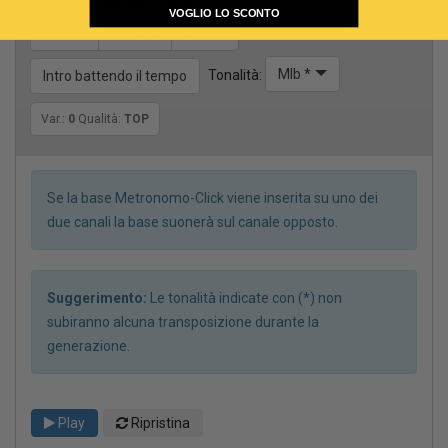
Scegli il canale per il CLICK
VOGLIO LO SCONTO
Stereo
Sinistra
Destra
MIb *
Tonalità:
Intro battendo il tempo
Var.:
0
Qualità:
TOP
Se la base Metronomo-Click viene inserita su uno dei
due canali la base suonerà sul canale opposto.
Suggerimento:
Le tonalità indicate con (*) non
subiranno alcuna transposizione durante la
generazione.
Play
Ripristina