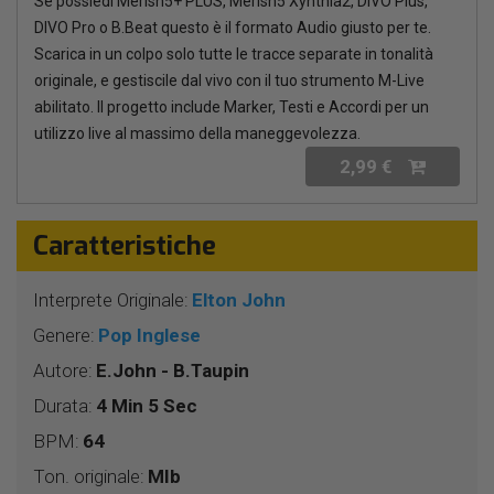
Se possiedi Merish5+ PLUS, Merish5 Xynthia2, DIVO Plus,
DIVO Pro o B.Beat questo è il formato Audio giusto per te.
Scarica in un colpo solo tutte le tracce separate in tonalità
originale, e gestiscile dal vivo con il tuo strumento M-Live
abilitato. Il progetto include Marker, Testi e Accordi per un
utilizzo live al massimo della maneggevolezza.
2,99 €
Caratteristiche
Interprete Originale:
Elton John
Genere:
Pop Inglese
Autore:
E.John - B.Taupin
Durata:
4 Min 5 Sec
BPM:
64
Ton. originale:
MIb