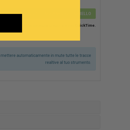
2,89 €
SALVA ED AGGIUNGI AL CARRELLO
Su MAC si consiglia di suonare con
QuickTime.
r mettere automaticamente in mute tutte le tracce
realtive al tuo strumento.