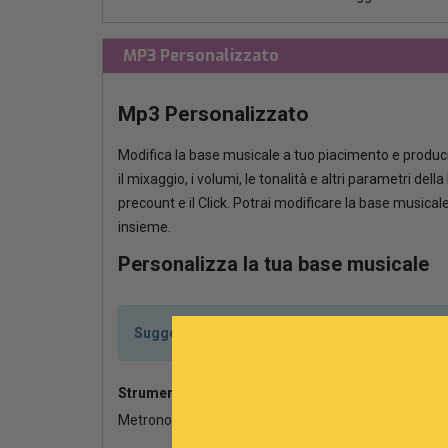
MP3 Personalizzato
Mp3 Personalizzato
Modifica la base musicale a tuo piacimento e produci
il mixaggio, i volumi, le tonalità e altri parametri del
precount e il Click. Potrai modificare la base musica
insieme.
Personalizza la tua base musicale
Suggerimento:
modifica il volume di ogni tracci
Strumenti
Metronomo