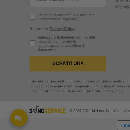
Spartiti 
Basi Mp3
Privacy Policy
Confermo di aver letto e di accettare
l’informativa sulla privacy*.
*La nostra
Privacy Policy
.
Consenso Marketing
Autorizzo al trattamento dei miei dati
personali per ricevere le
comunicazioni di marketing di
Songservice.
ISCRIVITI ORA
I file musicali presenti su questo sito sono stati interamente suona
Sono espressamente vietati i seguenti utilizzi: estrapolazioni e 
presente all'interno dei file musicali. (Aut. SIAE n. 1287/I/106)
© 2007-2021
M-Live Srl
- Via Lucio
Info