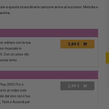
zie a questa straordinaria canzone arriva al successo. Melodia e
l'anima.
per editare con la tua
3,89 €
ase musicale in
i. Con un unico clic
senza testo.
lus, DIVO Pro o
2,99 €
a in un colpo solo
le dal vivo con il tuo
, Testi e Accordi per