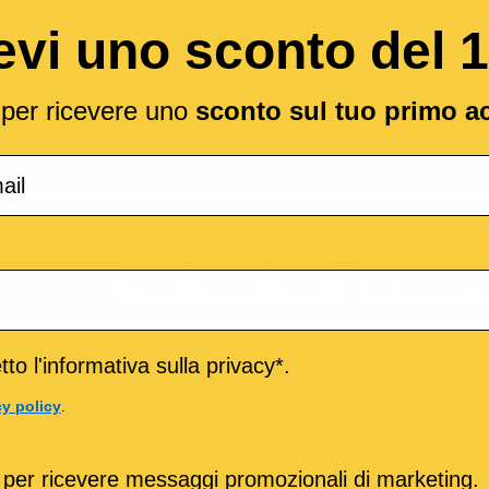
evi uno sconto del 
l per ricevere uno
sconto sul tuo primo a
ale per il CLICK
Stereo
Sinistra
Destra
Intro battendo il 
to l'informativa sulla privacy*.
Se la base Metronomo-Click viene inserita su uno 
cy policy
.
Suggerimento:
Le tonalità indicate con (*) non subir
 per ricevere messaggi promozionali di marketing.