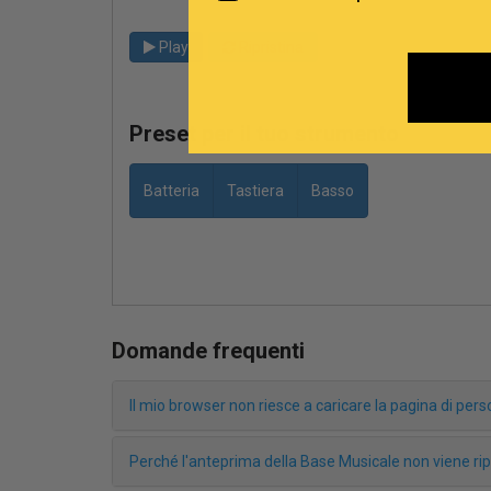
Play
Ripristina
Preset per il tuo strumento
Batteria
Tastiera
Basso
Domande frequenti
Il mio browser non riesce a caricare la pagina di pe
Perché l'anteprima della Base Musicale non viene r