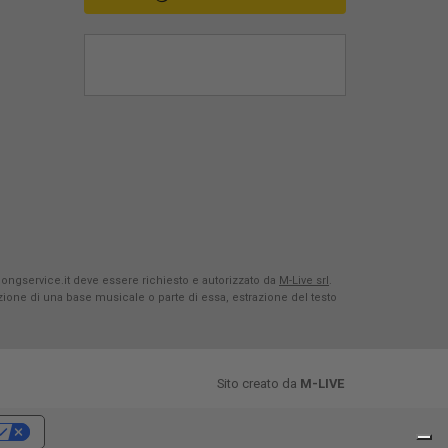
Songservice.it deve essere richiesto e autorizzato da
M-Live srl
.
azione di una base musicale o parte di essa, estrazione del testo
Sito creato da
M-LIVE