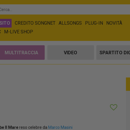
SITO
CREDITO SONGNET
ALLSONGS
PLUG-IN
NOVITÀ
C
M-LIVE SHOP
MULTITRACCIA
VIDEO
SPARTITO DI
be Il Mare
reso celebre da
Marco Masini