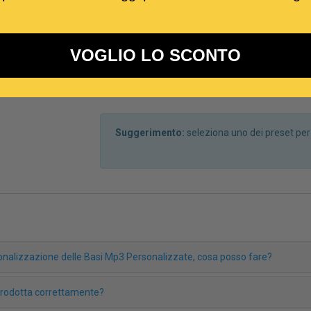
VOGLIO LO SCONTO
Suggerimento:
seleziona uno dei preset pe
rsonalizzazione delle Basi Mp3 Personalizzate, cosa posso fare?
iprodotta correttamente?