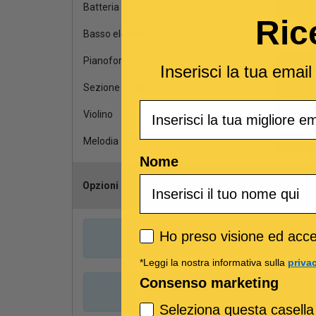
Batteria
Ric
Basso elettrico
Pianoforte
Inserisci la tua emai
Sezione archi
Email
Violino
Melodia
Nome
Opzioni
Scegli il can
Privacy policy
Ho preso visione ed accet
*Leggi la nostra informativa sulla
priva
Consenso marketing
Seleziona questa casella