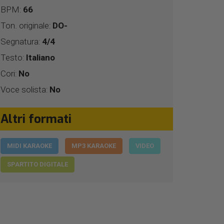
BPM:
66
Ton. originale:
DO-
Segnatura:
4/4
Testo:
Italiano
Cori:
No
Voce solista:
No
Altri formati
MIDI KARAOKE
MP3 KARAOKE
VIDEO
SPARTITO DIGITALE