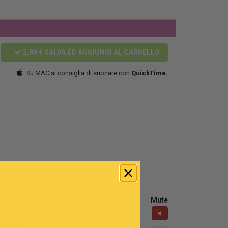
2,89 €
SALVA ED AGGIUNGI AL CARRELLO
Su MAC si consiglia di suonare con
QuickTime.
Volume
Mute