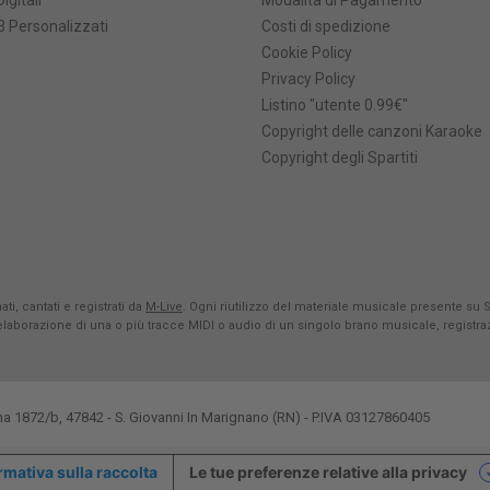
Digitali
Modalità di Pagamento
 Personalizzati
Costi di spedizione
Cookie Policy
Privacy Policy
Listino "utente 0.99€"
Copyright delle canzoni Karaoke
Copyright degli Spartiti
ti, cantati e registrati da
M-Live
. Ogni riutilizzo del materiale musicale presente su 
rielaborazione di una o più tracce MIDI o audio di un singolo brano musicale, registr
na 1872/b, 47842 - S. Giovanni In Marignano (RN) - P.IVA 03127860405
rmativa sulla raccolta
Le tue preferenze relative alla privacy