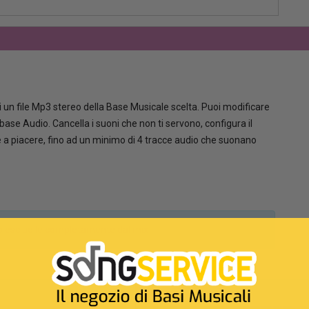
 un file Mp3 stereo della Base Musicale scelta. Puoi modificare
la base Audio. Cancella i suoni che non ti servono, configura il
le a piacere, fino ad un minimo di 4 tracce audio che suonano
a o escludile completamente dal mix