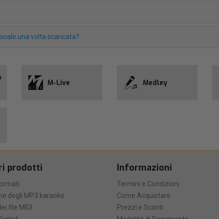
icale una volta scaricata?
o
M-Live
Medley
ri prodotti
Informazioni
formati
Termini e Condizioni
he degli MP3 karaoke
Come Acquistare
ei file MIDI
Prezzi e Sconti