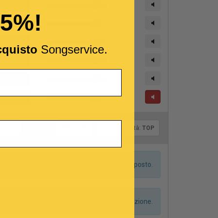
15%!
cquisto
Songservice.
Tonalità:
tempo
DO- *
Var.:
0
Qualità:
TOP
dei due canali la base suonerà sul canale opposto.
anno alcuna transposizione durante la generazione.