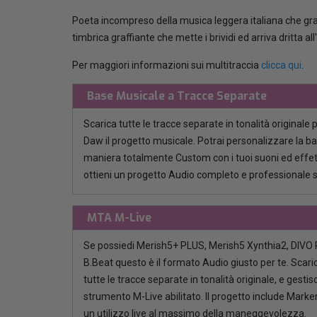
Poeta incompreso della musica leggera italiana che gra
timbrica graffiante che mette i brividi ed arriva dritta al
Per maggiori informazioni sui multitraccia
clicca qui
.
Base Musicale a Tracce Separate
Scarica tutte le tracce separate in tonalità originale 
Daw il progetto musicale. Potrai personalizzare la b
maniera totalmente Custom con i tuoi suoni ed effett
ottieni un progetto Audio completo e professionale 
MTA M-Live
Se possiedi Merish5+ PLUS, Merish5 Xynthia2, DIVO P
B.Beat questo è il formato Audio giusto per te. Scaric
tutte le tracce separate in tonalità originale, e gestisci
strumento M-Live abilitato. Il progetto include Marker
un utilizzo live al massimo della maneggevolezza.