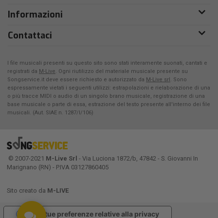
Informazioni
Contattaci
I file musicali presenti su questo sito sono stati interamente suonati, cantati e
registrati da
M-Live
. Ogni riutilizzo del materiale musicale presente su
Songservice.it deve essere richiesto e autorizzato da
M-Live srl
. Sono
espressamente vietati i seguenti utilizzi: estrapolazioni e rielaborazione di una
o più tracce MIDI o audio di un singolo brano musicale, registrazione di una
base musicale o parte di essa, estrazione del testo presente all'interno dei file
musicali. (Aut. SIAE n. 1287/I/106)
© 2007-2021
M-Live Srl
- Via Luciona 1872/b, 47842 - S. Giovanni In
Marignano (RN) - P.IVA 03127860405
Sito creato da
M-LIVE
Le tue preferenze relative alla privacy