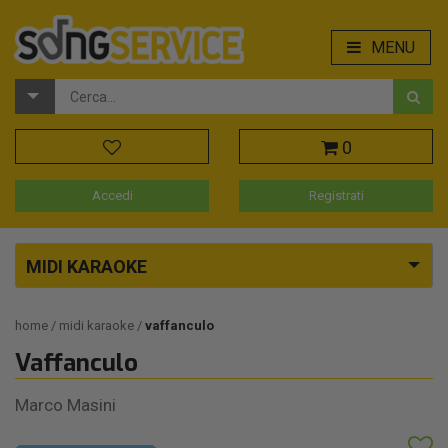
MENU
0
Accedi
Registrati
MIDI KARAOKE
home
midi karaoke
vaffanculo
Vaffanculo
Marco Masini