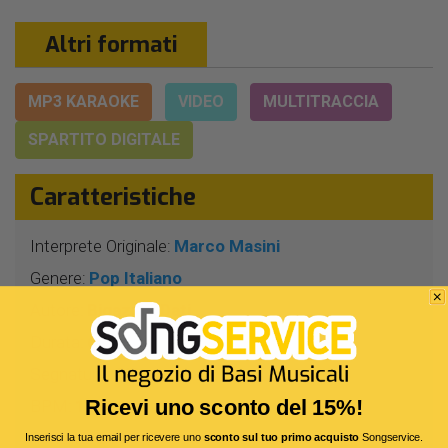
Altri formati
MP3 KARAOKE
VIDEO
MULTITRACCIA
SPARTITO DIGITALE
Caratteristiche
Interprete Originale:
Marco Masini
Genere:
Pop Italiano
Autore:
Bigazzi - Dati
Durata:
6 Min 28 Sec
Segnatura:
4/4
Ricevi uno sconto del 15%!
BPM:
108
Tonalità:
SOL
Inserisci la tua email per ricevere uno
sconto sul tuo primo acquisto
Songservice.