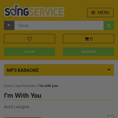
MENU
0
Accedi
Registrati
MP3 KARAOKE
home
mp3 karaoke
i'm with you
I'm With You
Avril Lavigne