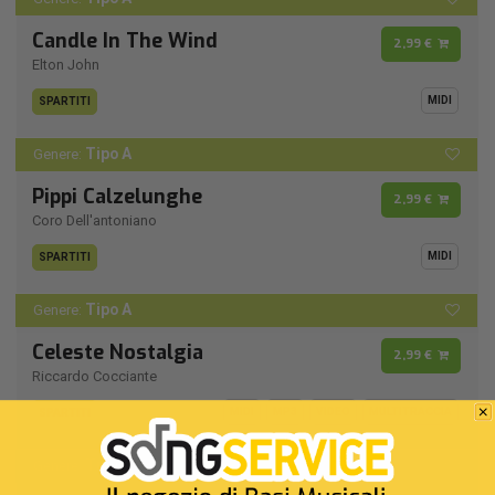
Candle In The Wind
2,99 €
Elton John
MIDI
SPARTITI
Tipo A
Genere:
Pippi Calzelunghe
2,99 €
Coro Dell'antoniano
MIDI
SPARTITI
Tipo A
Genere:
Celeste Nostalgia
2,99 €
Riccardo Cocciante
MIDI
MP3
VIDEO
MULTITRACCIA
SPARTITI
Tipo A
Genere: