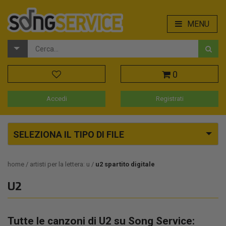
MENU
0
Accedi
Registrati
SELEZIONA IL TIPO DI FILE
home
artisti per la lettera: u
u2 spartito digitale
U2
Tutte le canzoni di U2 su Song Service: