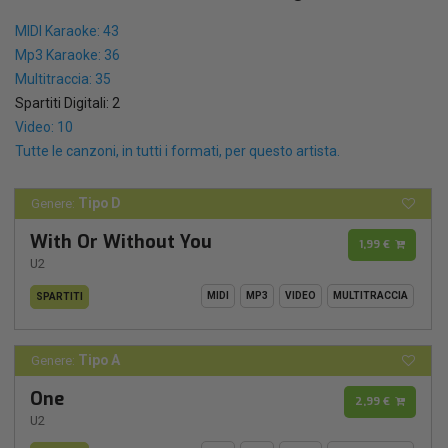
MIDI Karaoke: 43
Mp3 Karaoke: 36
Multitraccia: 35
Spartiti Digitali: 2
Video: 10
Tutte le canzoni, in tutti i formati, per questo artista.
Tipo D
Genere:
With Or Without You
1,99 €
U2
MIDI
MP3
VIDEO
MULTITRACCIA
SPARTITI
Tipo A
Genere:
One
2,99 €
U2