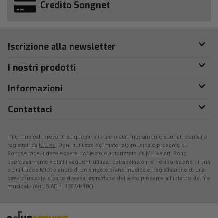
Credito Songnet
Iscrizione alla newsletter
I nostri prodotti
Informazioni
Contattaci
I file musicali presenti su questo sito sono stati interamente suonati, cantati e
registrati da
M-Live
. Ogni riutilizzo del materiale musicale presente su
Songservice.it deve essere richiesto e autorizzato da
M-Live srl
. Sono
espressamente vietati i seguenti utilizzi: estrapolazioni e rielaborazione di una
o più tracce MIDI o audio di un singolo brano musicale, registrazione di una
base musicale o parte di essa, estrazione del testo presente all'interno dei file
musicali. (Aut. SIAE n. 1287/I/106)