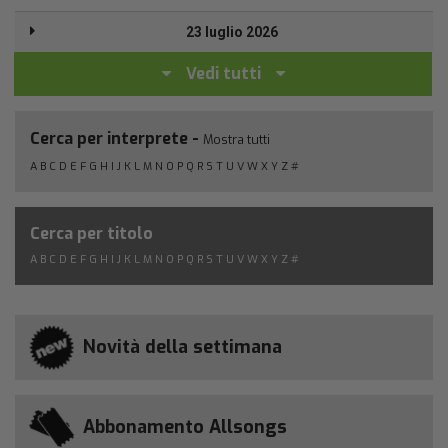
23 luglio 2026
Vedi tutti
Cerca per interprete -
Mostra tutti
A
B
C
D
E
F
G
H
I
J
K
L
M
N
O
P
Q
R
S
T
U
V
W
X
Y
Z
#
Cerca per titolo
A
B
C
D
E
F
G
H
I
J
K
L
M
N
O
P
Q
R
S
T
U
V
W
X
Y
Z
#
Novità della settimana
Abbonamento Allsongs