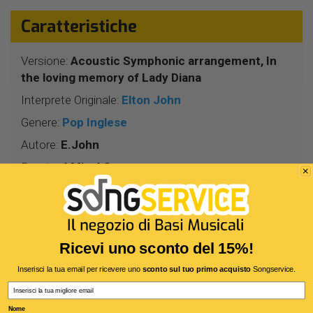
Caratteristiche
Versione:
Acoustic Symphonic arrangement, In
the loving memory of Lady Diana
Interprete Originale:
Elton John
Genere:
Pop Inglese
Autore:
E.John
Durata:
4 Min 4 Sec
Segnatura:
4/4
BPM:
65
Tonalità:
MI
Ricevi uno sconto del 15%!
Harmonizer:
Sì
Inserisci la tua email per ricevere uno
sconto sul tuo primo acquisto
Songservice.
Testo:
Inglese
Email
Accordi:
Si (*)
Nome