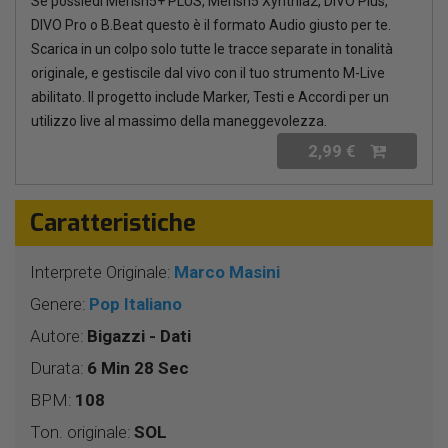
Se possiedi Merish5+ PLUS, Merish5 Xynthia2, DIVO Plus,
DIVO Pro o B.Beat questo è il formato Audio giusto per te.
Scarica in un colpo solo tutte le tracce separate in tonalità
originale, e gestiscile dal vivo con il tuo strumento M-Live
abilitato. Il progetto include Marker, Testi e Accordi per un
utilizzo live al massimo della maneggevolezza.
2,99 €
Caratteristiche
Interprete Originale:
Marco Masini
Genere:
Pop Italiano
Autore:
Bigazzi - Dati
Durata:
6 Min 28 Sec
BPM:
108
Ton. originale:
SOL