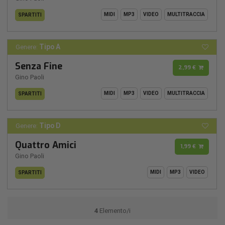
MIDI
MP3
VIDEO
MULTITRACCIA
SPARTITI
Tipo A
Genere:
Senza Fine
2,99 €
Gino Paoli
MIDI
MP3
VIDEO
MULTITRACCIA
SPARTITI
Tipo D
Genere:
Quattro Amici
1,99 €
Gino Paoli
MIDI
MP3
VIDEO
SPARTITI
4
Elemento/i