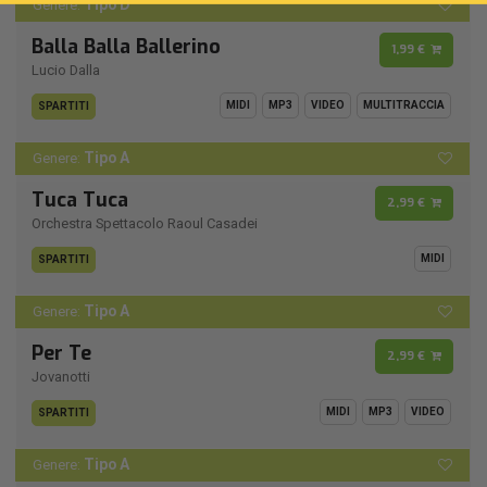
Tipo D
Genere:
Balla Balla Ballerino
1,99 €
Lucio Dalla
MIDI
MP3
VIDEO
MULTITRACCIA
SPARTITI
Tipo A
Genere:
Tuca Tuca
2,99 €
Orchestra Spettacolo Raoul Casadei
MIDI
SPARTITI
Tipo A
Genere:
Per Te
2,99 €
Jovanotti
MIDI
MP3
VIDEO
SPARTITI
Tipo A
Genere: