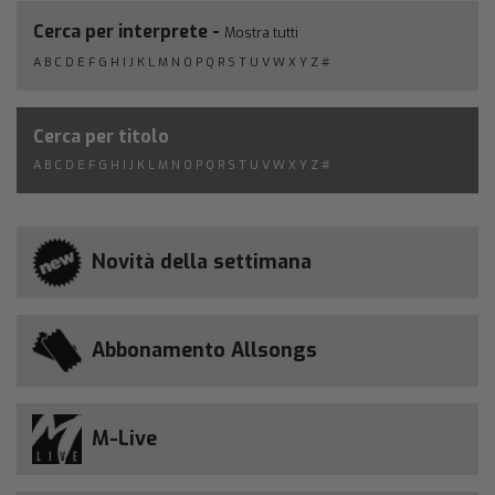
Cerca per interprete -
Mostra tutti
A
B
C
D
E
F
G
H
I
J
K
L
M
N
O
P
Q
R
S
T
U
V
W
X
Y
Z
#
Cerca per titolo
A
B
C
D
E
F
G
H
I
J
K
L
M
N
O
P
Q
R
S
T
U
V
W
X
Y
Z
#
Novità della settimana
Abbonamento Allsongs
M-Live