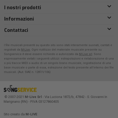
I nostri prodotti
Informazioni
Contattaci
I file musicali presenti su questo sito sono stati interamente suonati, cantati e
registrati da
M-Live
. Ogni riutilizzo del materiale musicale presente su
Songservice.it deve essere richiesto e autorizzato da
M-Live srl
. Sono
espressamente vietati i seguenti utilizzi: estrapolazioni e rielaborazione di una
o più tracce MIDI o audio di un singolo brano musicale, registrazione di una
base musicale o parte di essa, estrazione del testo presente all'interno dei file
musicali. (Aut. SIAE n. 1287/I/106)
© 2007-2021
M-Live Srl
- Via Luciona 1872/b, 47842 - S. Giovanni In
Marignano (RN) - P.IVA 03127860405
Sito creato da
M-LIVE