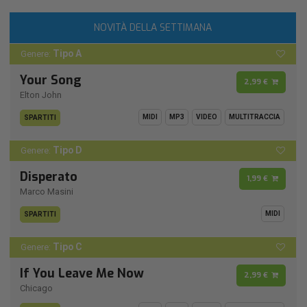
NOVITÀ DELLA SETTIMANA
Tipo A
Genere:
Your Song
2,99 €
Elton John
MIDI
MP3
VIDEO
MULTITRACCIA
SPARTITI
Tipo D
Genere:
Disperato
1,99 €
Marco Masini
MIDI
SPARTITI
Tipo C
Genere:
If You Leave Me Now
2,99 €
Chicago